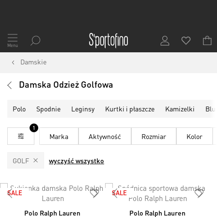
Przejdź
do
Menu
treści
Damskie
Damska Odzież Golfowa
Polo
Spodnie
Leginsy
Kurtki i płaszcze
Kamizelki
Blu
1
Marka
Aktywność
Rozmiar
Kolor
GOLF
wyczyść wszystko
SALE
SALE
Polo Ralph Lauren
Polo Ralph Lauren