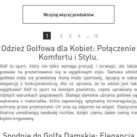
Wczytaj więcej produktów
1
2
3
4
...
12
Odzież Golfowa dla Kobiet: Połączenie
Komfortu i Stylu.
Golf to sport, który nie tylko wymaga precyzji i strategii, ale także
pozwala na prezentowanie się w wyjątkowym stylu. Damska odzież
golfowa stała się prawdziwą ikoną mody sportowej, łączącą w sobie
elegancję z funkcjonalnością. Ale co sprawia, że ta odzież jest tak
wyjątkowa? Golf to sport na świeżym powietrzu, często uprawiany w
różnych warunkach pogodowych. Dlatego damskie ubrania golfowe są
wykonane z materiałów, które zapewniają optymalną termoregulację,
ochronę przed promieniami UV oraz są odporne na wilgoć. Elastyczne
tkaniny umożliwiają swobodę ruchów, dzięki czemu żaden swing nie
będzie krępowany.
Spodnie do Golfa Damskie: Elegancja