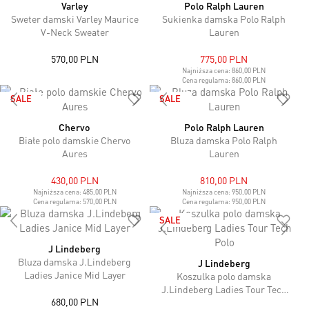
Varley
Polo Ralph Lauren
Sweter damski Varley Maurice
Sukienka damska Polo Ralph
V-Neck Sweater
Lauren
570,00 PLN
775,00 PLN
Najniższa cena:
860,00 PLN
Cena regularna:
860,00 PLN
SALE
SALE
Chervo
Polo Ralph Lauren
Białe polo damskie Chervo
Bluza damska Polo Ralph
Aures
Lauren
430,00 PLN
810,00 PLN
Najniższa cena:
485,00 PLN
Najniższa cena:
950,00 PLN
Cena regularna:
570,00 PLN
Cena regularna:
950,00 PLN
SALE
J Lindeberg
Bluza damska J.Lindeberg
J Lindeberg
Ladies Janice Mid Layer
Koszulka polo damska
J.Lindeberg Ladies Tour Tech
680,00 PLN
Polo