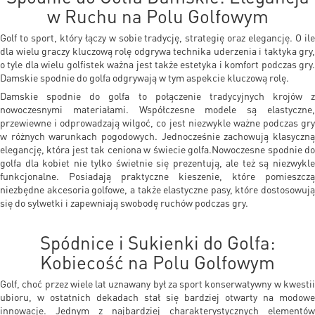
w Ruchu na Polu Golfowym
Golf to sport, który łączy w sobie tradycję, strategię oraz elegancję. O ile
dla wielu graczy kluczową rolę odgrywa technika uderzenia i taktyka gry,
o tyle dla wielu golfistek ważna jest także estetyka i komfort podczas gry.
Damskie spodnie do golfa odgrywają w tym aspekcie kluczową rolę.
Damskie spodnie do golfa to połączenie tradycyjnych krojów z
nowoczesnymi materiałami. Współczesne modele są elastyczne,
przewiewne i odprowadzają wilgoć, co jest niezwykle ważne podczas gry
w różnych warunkach pogodowych. Jednocześnie zachowują klasyczną
elegancję, która jest tak ceniona w świecie golfa.Nowoczesne spodnie do
golfa dla kobiet nie tylko świetnie się prezentują, ale też są niezwykle
funkcjonalne. Posiadają praktyczne kieszenie, które pomieszczą
niezbędne akcesoria golfowe, a także elastyczne pasy, które dostosowują
się do sylwetki i zapewniają swobodę ruchów podczas gry.
Spódnice i Sukienki do Golfa:
Kobiecość na Polu Golfowym
Golf, choć przez wiele lat uznawany był za sport konserwatywny w kwestii
ubioru, w ostatnich dekadach stał się bardziej otwarty na modowe
innowacje. Jednym z najbardziej charakterystycznych elementów