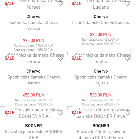
SALE
SALE
Chervo
Chervo
Sukienka damska Chervo
T-shirt damski Chervo Luciana
Vorace
375,00 PLN
975,00 PLN
Najniższa cena:
425,00 PLN
Cena regularna:
500,00 PLN
Najniższa cena:
1 080,00 PLN
Cena regularna:
1 080,00 PLN
SALE
SALE
Chervo
Chervo
Spódniczka damska Chervo
Spódniczka damska Chervo
Jemma
Jiujitsu
650,00 PLN
530,00 PLN
Najniższa cena:
720,00 PLN
Najniższa cena:
595,00 PLN
Cena regularna:
720,00 PLN
Cena regularna:
660,00 PLN
SALE
SALE
BOGNER
BOGNER
Koszulka polo męska BOGNER
Bluza z krótkim rękawem
ARIK
damska BOGNER Finya