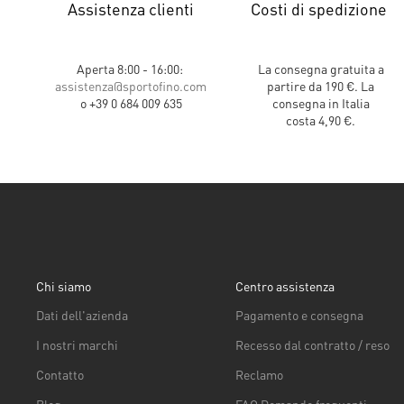
Assistenza clienti
Costi di spedizione
Aperta 8:00 - 16:00:
La consegna gratuita a
assistenza@sportofino.com
partire da 190 €. La
o +39 0 684 009 635
consegna in Italia
costa 4,90 €.
Chi siamo
Centro assistenza
Dati dell'azienda
Pagamento e consegna
I nostri marchi
Recesso dal contratto / reso
Contatto
Reclamo