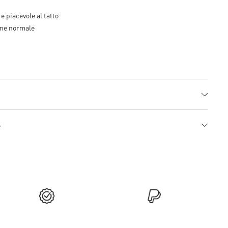
e piacevole al tatto
one normale
e