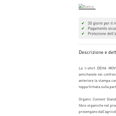
✔
30 giorni per il r
✔
Pagamento sicuro
✔
Protezione dell'a
Descrizione e dett
La t-shirt DEHA MOVE
amichevole nei confront
anteriore la stampa con 
toppa firmata sulla par
Organic Content Standa
fibre organiche nel prod
provengano dall’agricol