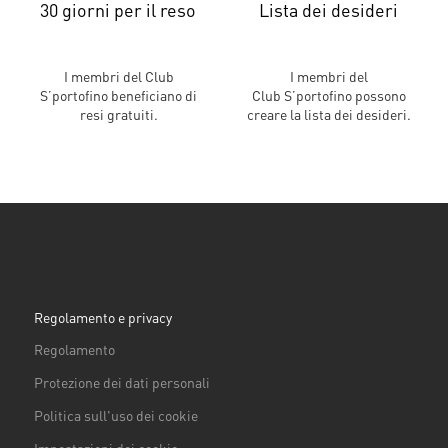
30 giorni per il reso
Lista dei desideri
I membri del Club
I membri del
S’portofino beneficiano di
Club S’portofino possono
resi gratuiti.
creare la lista dei desideri.
Regolamento e privacy
Regolamento
Protezione dei dati personali
Politica sull'uso dei cookie