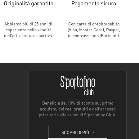
Originalità garantita
Pagamento sicuro
Abbiamo più di 25 anni di
Con carta di credito/debito
esperienza nella vendità
(Visa, Master Card), Paypal,
dell′attrezzatura sportiva.
in contrassegno (Bartolini).
Beneficia del 10% di sconto sul primo
acquisto, dei resi gratuiti e dell′accesso
prioritario alle azioni di S'portofino Club.
SCOPRI DI PIÙ