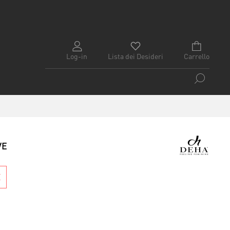
Log-in
Lista dei Desideri
Carrello
VE
E