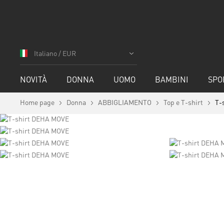
Salta
al
Italiano / EUR
contenuto
NOVITÀ
DONNA
UOMO
BAMBINI
SPO
Home page
Donna
ABBIGLIAMENTO
Top e T-shirt
T-
Vai
alla
fine
della
galleria
Vai
di
all'inizio
immagini
della
galleria
di
immagini