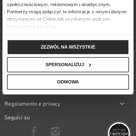
społecznościowym, reklamowym i analitycznym.
Partnerzy mogą połączyć te informacje z innymi danymi
Beneficia del 10% di sconto sul primo acquisto, dei resi gratuiti e
dell′accesso prioritario alle azioni di S'portofino Club.
otrzymanymi od Ciebie lub uzyskanymi podczas
korzystania z ich usług.
SCOPRI DI PIÙ
ZEZWÓL NA WSZYSTKIE
SPERSONALIZUJ
Chi siamo
ODMOWA
Centro assistenza
Regolamento e privacy
Seguici su
Carica chat