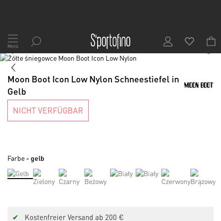
Zum
Inhalt
Menü
1
/
7
springen
Skip
to
Skip
the
to
Moon Boot Icon Low Nylon Schneestiefel in
end
the
Gelb
of
beginning
the
of
NICHT VERFÜGBAR
images
the
gallery
images
gallery
Farbe
- gelb
✔
Kostenfreier Versand ab 200 €