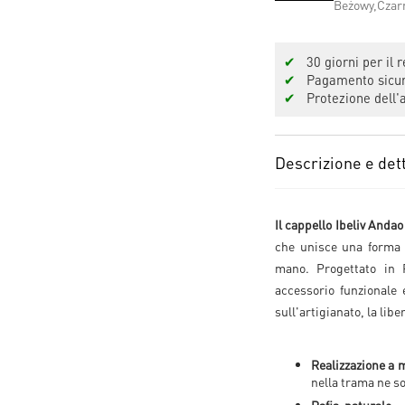
✔
30 giorni per il r
✔
Pagamento sicuro
✔
Protezione dell'a
Descrizione e dett
Il cappello Ibeliv Andao
che unisce una forma s
mano. Progettato in 
accessorio funzionale 
sull'artigianato, la libe
Realizzazione a 
nella trama ne so