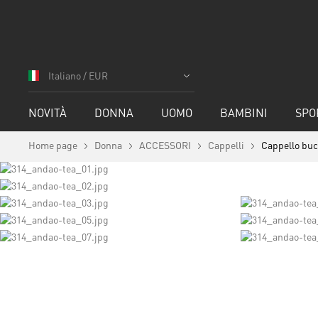
Salta
al
Italiano / EUR
contenuto
NOVITÀ
DONNA
UOMO
BAMBINI
SPO
Home page
Donna
ACCESSORI
Cappelli
Cappello buc
Vai
alla
fine
della
galleria
di
immagini
Vai
all'inizio
della
galleria
di
immagini