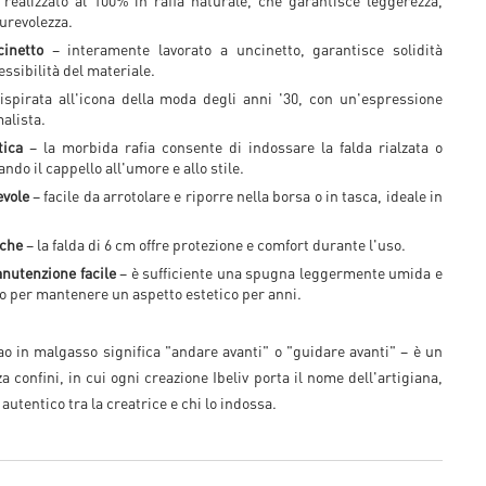
realizzato al 100% in rafia naturale, che garantisce leggerezza,
durevolezza.
cinetto
– interamente lavorato a uncinetto, garantisce solidità
ssibilità del materiale.
ispirata all'icona della moda degli anni '30, con un'espressione
alista.
tica
– la morbida rafia consente di indossare la falda rialzata o
ndo il cappello all'umore e allo stile.
evole
– facile da arrotolare e riporre nella borsa o in tasca, ideale in
iche
– la falda di 6 cm offre protezione e comfort durante l'uso.
nutenzione facile
– è sufficiente una spugna leggermente umida e
o per mantenere un aspetto estetico per anni.
 in malgasso significa "andare avanti" o "guidare avanti" – è un
a confini, in cui ogni creazione Ibeliv porta il nome dell'artigiana,
autentico tra la creatrice e chi lo indossa.