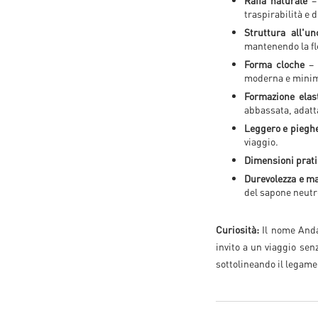
Rafia naturale
– 
traspirabilità e 
Struttura all'un
mantenendo la fle
Forma cloche
– 
moderna e minim
Formazione elas
abbassata, adatta
Leggero e piegh
viaggio.
Dimensioni prat
Durevolezza e ma
del sapone neutr
Curiosità:
Il nome Andao
invito a un viaggio senz
sottolineando il legame 