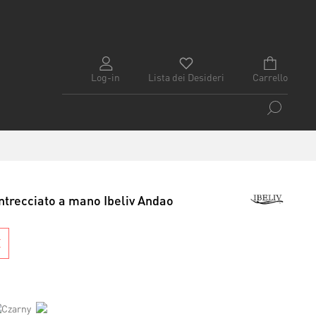
Log-in
Lista dei Desideri
Carrello
ntrecciato a mano Ibeliv Andao
E