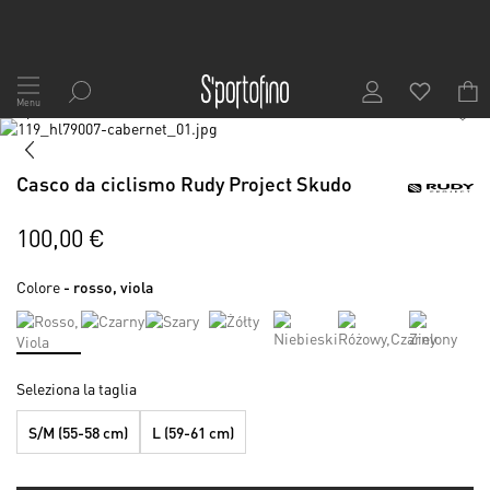
Salta
al
Menu
1
/
5
contenuto
Vai
alla
Vai
fine
all'inizio
Casco da ciclismo Rudy Project Skudo
della
della
galleria
galleria
di
di
100,00 €
immagini
immagini
Colore
- rosso, viola
Seleziona la taglia
S/M (55-58 cm)
L (59-61 cm)