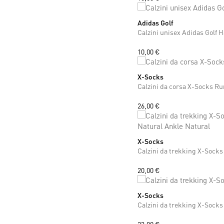
Adidas Golf
38
39
40
41
42
Calzini unisex Adidas Golf H
10,00 €
X-Socks
35
36
37
38
39
40
41
42
Calzini da corsa X-Socks R
26,00 €
X-Socks
39
40
41
42
43
44
45
46
20,00 €
X-Socks
37
38
39
40
41
42
43
44
Calzini da trekking X-Sock