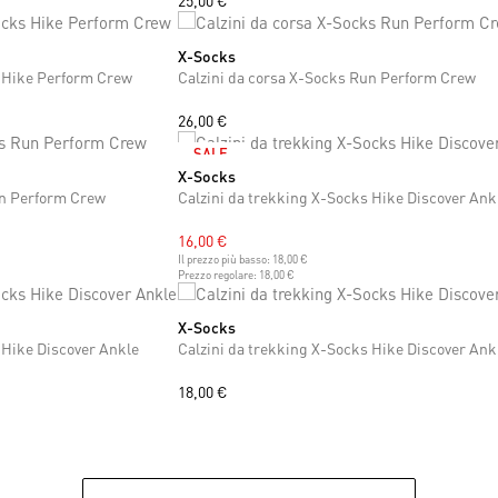
25,00 €
X-Socks
45
46
47
35
36
37
38
39
40
41
42
43
44
45
46
47
s Hike Perform Crew
Calzini da corsa X-Socks Run Perform Crew
26,00 €
SALE
X-Socks
42
43
44
45
46
47
un Perform Crew
Calzini da trekking X-Socks Hike Discover Ank
16,00 €
Il prezzo più basso:
18,00 €
Prezzo regolare:
18,00 €
X-Socks
37
38
39
40
41
42
43
44
45
46
47
 Hike Discover Ankle
Calzini da trekking X-Socks Hike Discover Ank
18,00 €