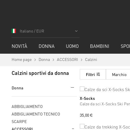
Salta
al
Italiano / EUR
contenuto
NOVITÀ
DONNA
UOMO
BAMBINI
SPO
Home page
Donna
ACCESSORI
Calzini
Calzini sportivi da donna
Filtri
Marchio
Donna
X-Socks
35
36
37
38
39
40
41
Calze da sci X-Socks Ski P
ABBIGLIAMENTO
ABBIGLIAMENTO TECNICO
35,00 €
SCARPE
ACCESSORI