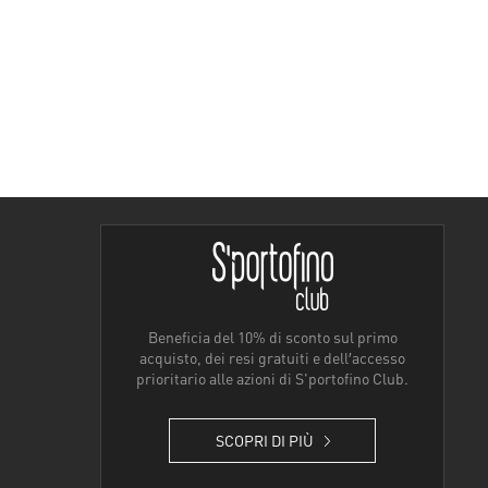
Beneficia del 10% di sconto sul primo
acquisto, dei resi gratuiti e dell′accesso
prioritario alle azioni di S'portofino Club.
SCOPRI DI PIÙ