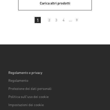
Carica altri prodotti
1
2
3
4
...
9
Regolamento e privacy
Regolamento
Protezione dei dati personali
Politica sull'uso dei cookie
Impostazioni dei cookie