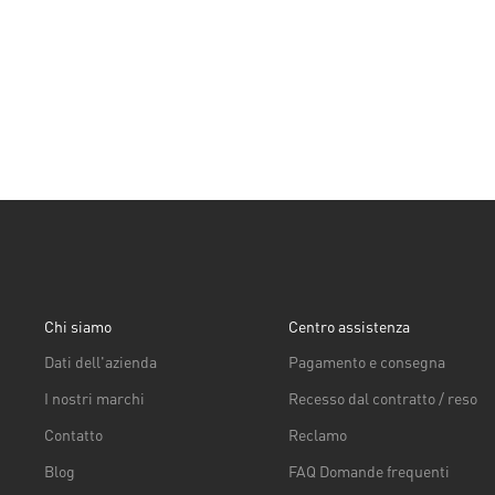
Chi siamo
Centro assistenza
Dati dell'azienda
Pagamento e consegna
I nostri marchi
Recesso dal contratto / reso
Contatto
Reclamo
Blog
FAQ Domande frequenti