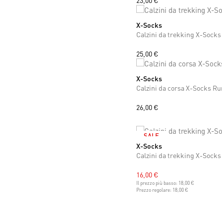
23,00 €
X-Socks
37
38
39
40
41
42
43
44
Calzini da trekking X-Sock
25,00 €
X-Socks
42
43
44
Calzini da corsa X-Socks R
26,00 €
SALE
X-Socks
39
40
41
42
43
44
Calzini da trekking X-Socks
16,00 €
Il prezzo più basso:
18,00 €
Prezzo regolare:
18,00 €