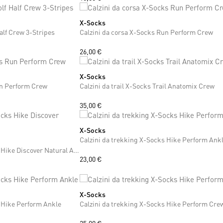
X-Socks
42
43
44
45
46
47
alf Crew 3-Stripes
Calzini da corsa X-Socks Run Perform Crew
26,00 €
X-Socks
43
44
45
46
47
37
38
39
40
41
42
43
44
45
46
47
un Perform Crew
Calzini da trail X-Socks Trail Anatomix Crew
35,00 €
X-Socks
37
38
39
40
41
Calzini da trekking X-Socks Hike Perform Ank
47
Calzini da trekking X-Socks Hike Discover Natural Ankle Natural
23,00 €
X-Socks
45
46
47
37
38
39
40
41
42
43
44
45
46
47
s Hike Perform Ankle
Calzini da trekking X-Socks Hike Perform Cre