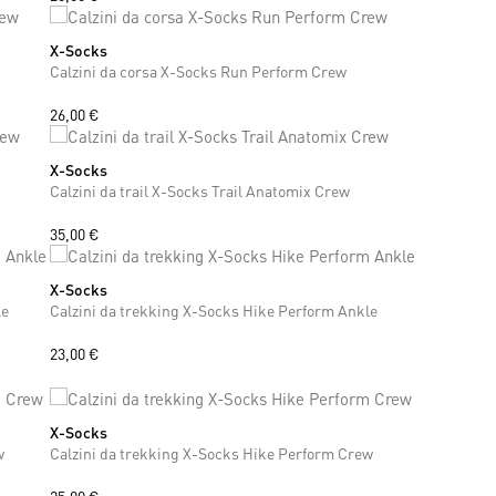
X-Socks
39
40
41
42
43
44
45
46
47
Calzini da corsa X-Socks Run Perform Crew
26,00 €
X-Socks
37
38
39
40
41
42
43
44
45
46
47
Calzini da trail X-Socks Trail Anatomix Crew
35,00 €
X-Socks
39
40
41
42
43
44
45
46
47
le
Calzini da trekking X-Socks Hike Perform Ankle
23,00 €
X-Socks
37
38
39
40
41
42
43
44
45
46
47
w
Calzini da trekking X-Socks Hike Perform Crew