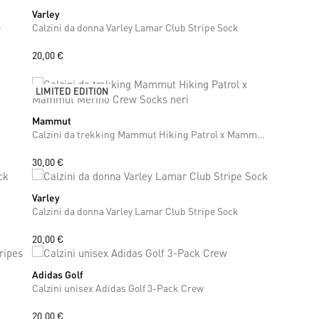
Varley
S
M
e
Calzini da donna Varley Lamar Club Stripe Sock
20,00 €
LIMITED EDITION
Mammut
42
43
44
Calzini da trekking Mammut Hiking Patrol x Mammut Merino Crew Socks neri
30,00 €
Varley
S
M
Calzini da donna Varley Lamar Club Stripe Sock
20,00 €
Adidas Golf
42
43
44
45
46
47
Calzini unisex Adidas Golf 3-Pack Crew
20,00 €