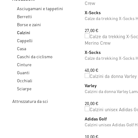
Asciugamani e tappetini
X-Socks
37
38
42
43
44
45
46
47
Berretti
Calze da trekking X-Socks 
Borse e zaini
27,00 €
Calzini
Cappelli
Casa
X-Socks
37
38
39
40
41
42
43
44
Caschi da ciclismo
Cinture
40,00 €
Guanti
Occhiali
Varley
S
M
Sciarpe
Calzini da donna Varley Lam
Attrezzatura da sci
20,00 €
Adidas Golf
42
43
44
45
46
47
Calzini unisex Adidas Golf H
10,00 €