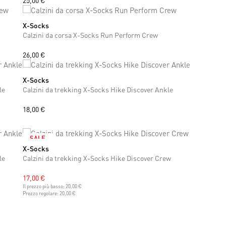
25,00 €
X-Socks
39
40
41
42
43
44
45
46
47
Calzini da corsa X-Socks Run Perform Crew
26,00 €
X-Socks
37
38
39
40
41
42
43
44
45
46
47
le
Calzini da trekking X-Socks Hike Discover Ankle
18,00 €
SALE
X-Socks
37
38
39
40
41
42
43
44
le
Calzini da trekking X-Socks Hike Discover Crew
17,00 €
Il prezzo più basso:
20,00 €
Prezzo regolare:
20,00 €