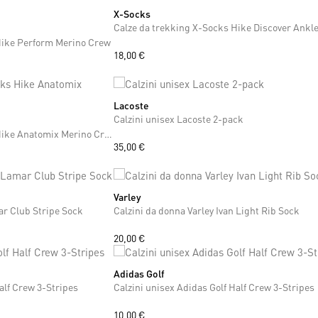
X-Socks
37
38
39
40
41
42
43
44
45
46
47
Calze da trekking X-Socks Hike Discover Ankl
Hike Perform Merino Crew
18,00 €
Lacoste
35
36
37
38
39
40
41
42
Calzini unisex Lacoste 2-pack
45
46
47
Calze da trekking X-Socks Hike Anatomix Merino Crew
35,00 €
Varley
S
M
ar Club Stripe Sock
Calzini da donna Varley Ivan Light Rib Sock
20,00 €
Adidas Golf
42
43
44
45
46
47
alf Crew 3-Stripes
Calzini unisex Adidas Golf Half Crew 3-Stripes
10,00 €