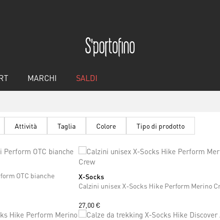
RT
MARCHI
SALDI
Attività
Taglia
Colore
Tipo di prodotto
erform OTC bianche
X-Socks
Calzini unisex X-Socks Hike Perform Merino C
27,00 €