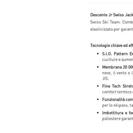
Descente Jr Swiss Jac
Swiss Ski Team. Combi
elasticizzato per garant
Tecnologie chiave ed eff
S.I.O. Pattern E
cuciture e aument
Membrana 20 000 
neve, il vento e 
JIS.
Fine Tech Stret
comfort termico e
Funzionalità com
per lo skipass, t
Imbottitura e fo
poliestere garan