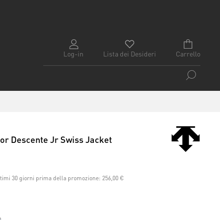
Log-in
Lista dei Desideri
Carrello
ior Descente Jr Swiss Jacket
ltimi 30 giorni prima della promozione:
256,00 €