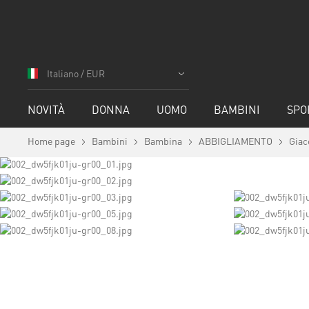
Salta
al
Italiano / EUR
contenuto
NOVITÀ
DONNA
UOMO
BAMBINI
SPO
Home page
Bambini
Bambina
ABBIGLIAMENTO
Giac
Vai
alla
fine
della
galleria
di
immagini
Vai
all'inizio
della
galleria
di
immagini