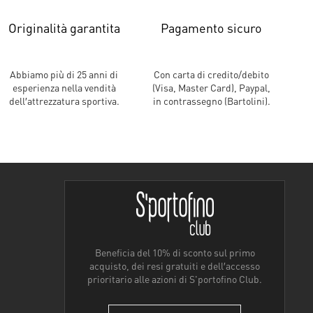
Originalità garantita
Pagamento sicuro
Abbiamo più di 25 anni di
Con carta di credito/debito
esperienza nella vendità
(Visa, Master Card), Paypal,
dell′attrezzatura sportiva.
in contrassegno (Bartolini).
Beneficia del 10% di sconto sul primo
acquisto, dei resi gratuiti e dell′accesso
prioritario alle azioni di S'portofino Club.