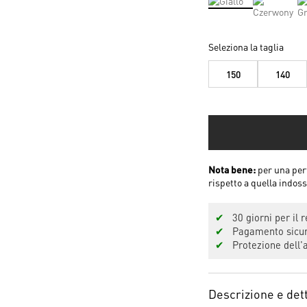
Seleziona la taglia
150
140
Nota bene:
per una perf
rispetto a quella indo
✔
30 giorni per il r
✔
Pagamento sicuro
✔
Protezione dell'a
Descrizione e dett