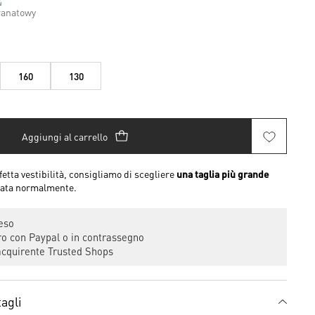
160
130
Aggiungi al carrello
etta vestibilità, consigliamo di scegliere
una taglia più grande
ssata normalmente.
eso
 con Paypal o in contrassegno
cquirente Trusted Shops
agli