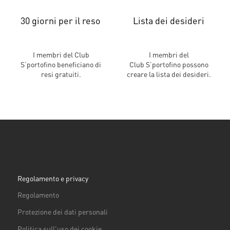
30 giorni per il reso
Lista dei desideri
I membri del Club
I membri del
S’portofino beneficiano di
Club S’portofino possono
resi gratuiti.
creare la lista dei desideri.
Regolamento e privacy
Regolamento
Protezione dei dati personali
Politica sull'uso dei cookie