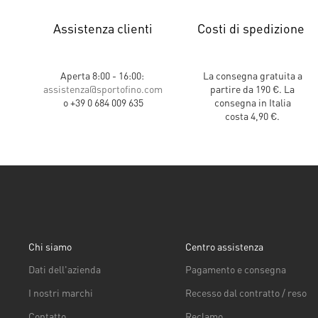
Assistenza clienti
Costi di spedizione
Aperta 8:00 - 16:00:
La consegna gratuita a
assistenza@sportofino.com
partire da 190 €. La
o +39 0 684 009 635
consegna in Italia
costa 4,90 €.
Chi siamo
Centro assistenza
Dati dell'azienda
Pagamento e consegna
I nostri marchi
Recesso dal contratto / reso
Contatto
Reclamo