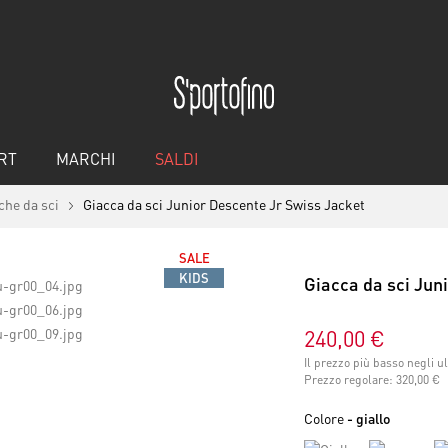
RT
MARCHI
SALDI
che da sci
Giacca da sci Junior Descente Jr Swiss Jacket
SALE
KIDS
Giacca da sci Jun
240,00 €
Il prezzo più basso negli u
Prezzo regolare:
320,00 €
Colore
- giallo