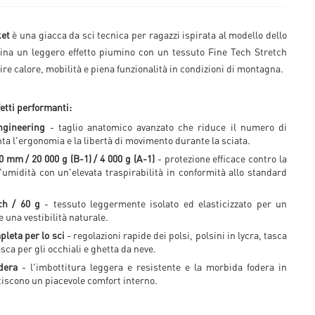
ket
è una giacca da sci tecnica per ragazzi ispirata al modello dello
na un leggero effetto piumino con un tessuto Fine Tech Stretch
ire calore, mobilità e piena funzionalità in condizioni di montagna.
etti performanti:
ngineering
- taglio anatomico avanzato che riduce il numero di
a l'ergonomia e la libertà di movimento durante la sciata.
mm / 20 000 g (B-1) / 4 000 g (A-1)
- protezione efficace contro la
l'umidità con un'elevata traspirabilità in conformità allo standard
ch / 60 g
- tessuto leggermente isolato ed elasticizzato per un
 una vestibilità naturale.
pleta per lo sci
- regolazioni rapide dei polsi, polsini in lycra, tasca
asca per gli occhiali e ghetta da neve.
dera
- l'imbottitura leggera e resistente e la morbida fodera in
tiscono un piacevole comfort interno.