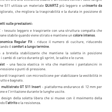
ne S11 utilizza un materiale
QUARTZ
più leggero e un
inserto da
gliorato, che migliora la traspirabilità e la durata in posizione di
etti sulle prestazioni:
- tessuto leggero e traspirante con una struttura compatta che
mane stabile quando viene stirato e mantiene un
colore intenso
.
onomica Regular Fit
- riduce il numero di cuciture, riducendo
ando il
comfort a lungo termine
.
a bretella stabilizzante che mantiene la soletta in posizione
i cambi di carico durante gli sprint, le salite e le curve.
ist
- una fascia elastica in vita che mantiene i pantaloncini in
pressione o punti di pressione.
bordi traspiranti con microsilicone per stabilizzare la vestibilità in
iutto e bagnato.
o multistrato GT S11 Insert
- piattaforma endurance di 12 mm per
one e l'irritazione durante le lunghe uscite.
 design della soletta libera che si muove con il movimento della
endo
l'attrito
e la resistenza.