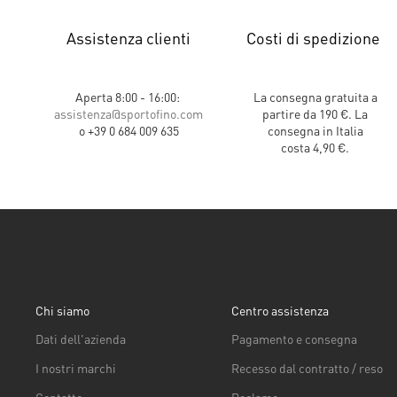
Assistenza clienti
Costi di spedizione
Aperta 8:00 - 16:00:
La consegna gratuita a
assistenza@sportofino.com
partire da 190 €. La
o +39 0 684 009 635
consegna in Italia
costa 4,90 €.
Chi siamo
Centro assistenza
Dati dell'azienda
Pagamento e consegna
I nostri marchi
Recesso dal contratto / reso