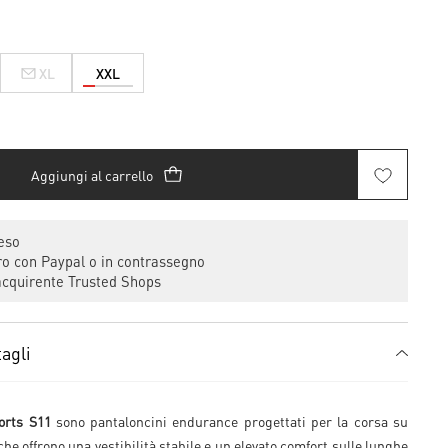
XL
XXL
Aggiungi al carrello
eso
 con Paypal o in contrassegno
cquirente Trusted Shops
agli
orts S11
sono pantaloncini endurance progettati per la corsa su
 che offrono una vestibilità stabile e un elevato comfort sulle lunghe