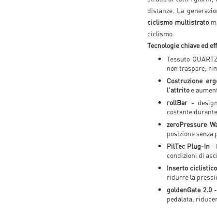
distanze. La generazio
ciclismo multistrato
mi
ciclismo.
Tecnologie chiave ed eff
Tessuto QUARTZ 
non traspare, ri
Costruzione erg
l'attrito
e aument
rollBar
- design 
costante durante 
zeroPressure Wa
posizione senza 
PilTec Plug-In
- 
condizioni di asc
Inserto ciclistic
ridurre la pressi
goldenGate 2.0
-
pedalata, riduc