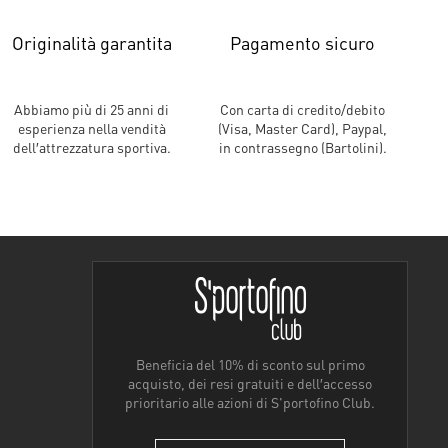
Originalità garantita
Pagamento sicuro
Abbiamo più di 25 anni di
Con carta di credito/debito
esperienza nella vendità
(Visa, Master Card), Paypal,
dell′attrezzatura sportiva.
in contrassegno (Bartolini).
Beneficia del 10% di sconto sul primo
acquisto, dei resi gratuiti e dell′accesso
prioritario alle azioni di S'portofino Club.