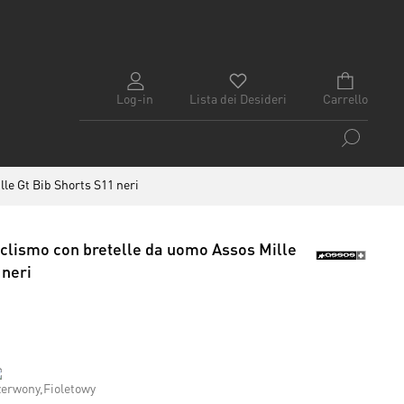
Log-in
Lista dei Desideri
Carrello
le Gt Bib Shorts S11 neri
iclismo con bretelle da uomo Assos Mille
 neri