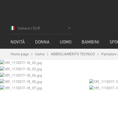
Salta
al
Italiano / EUR
contenuto
NOVITÀ
DONNA
UOMO
BAMBINI
SPO
Home page
Uomo
ABBIGLIAMENTO TECNICO
Pantaloni 
Vai
alla
fine
della
galleria
di
immagini
Vai
all'inizio
della
galleria
di
immagini