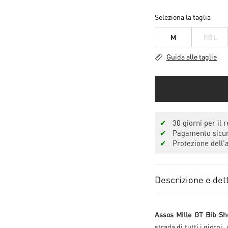
Seleziona la taglia
M
L
Guida alle taglie
✔
30 giorni per il r
✔
Pagamento sicuro
✔
Protezione dell'a
Descrizione e dett
Assos Mille GT Bib Sh
strada di tutti i giorni,