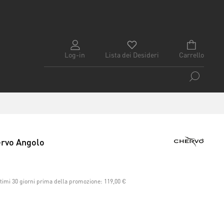
Log-in
Lista dei Desideri
Carrello
rvo Angolo
ltimi 30 giorni prima della promozione:
119,00 €