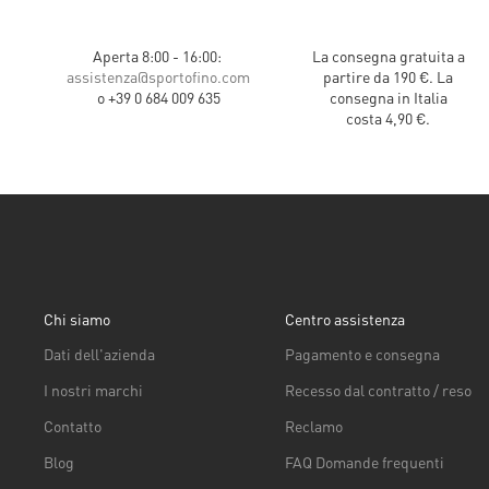
Aperta 8:00 - 16:00:
La consegna gratuita a
assistenza@sportofino.com
partire da 190 €. La
o +39 0 684 009 635
consegna in Italia
costa 4,90 €.
Chi siamo
Centro assistenza
Dati dell'azienda
Pagamento e consegna
I nostri marchi
Recesso dal contratto / reso
Contatto
Reclamo
Blog
FAQ Domande frequenti