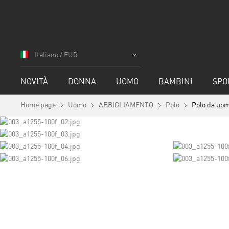
Salta
al
Italiano / EUR
contenuto
NOVITÀ
DONNA
UOMO
BAMBINI
SPO
Home page
Uomo
ABBIGLIAMENTO
Polo
Polo da uo
Vai
alla
fine
della
galleria
Vai
di
all'inizio
immagini
della
galleria
di
immagini