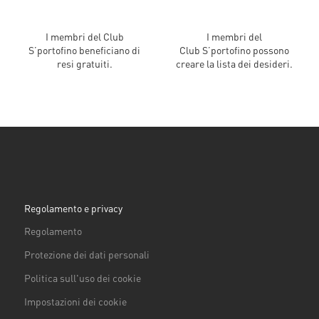
I membri del Club
I membri del
S’portofino beneficiano di
Club S’portofino possono
resi gratuiti.
creare la lista dei desideri.
Regolamento e privacy
Regolamento
Protezione dei dati personali
Politica sull'uso dei cookie
Impostazioni dei cookie