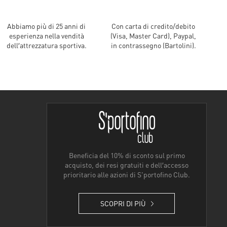
Abbiamo più di 25 anni di
Con carta di credito/debito
esperienza nella vendità
(Visa, Master Card), Paypal,
dell′attrezzatura sportiva.
in contrassegno (Bartolini).
Beneficia del 10% di sconto sul primo
acquisto, dei resi gratuiti e dell′accesso
prioritario alle azioni di S'portofino Club.
SCOPRI DI PIÙ