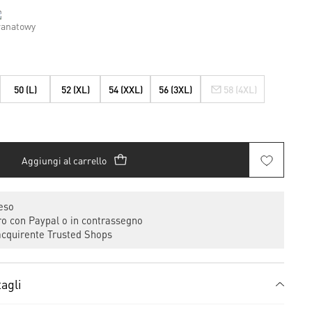
50 (L)
52 (XL)
54 (XXL)
56 (3XL)
58 (4XL)
Aggiungi al carrello
eso
 con Paypal o in contrassegno
cquirente Trusted Shops
agli