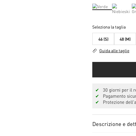
Seleziona la taglia
46 (S)
48 (M)
Guida alle taglie
✔
30 giorni per il r
✔
Pagamento sicuro
✔
Protezione dell'a
Descrizione e dett