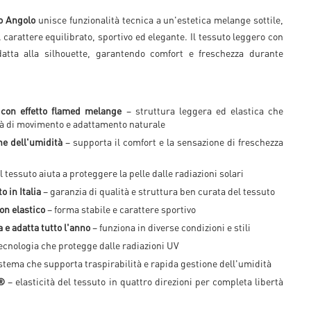
o Angolo
unisce funzionalità tecnica a un'estetica melange sottile,
carattere equilibrato, sportivo ed elegante. Il tessuto leggero con
datta alla silhouette, garantendo comfort e freschezza durante
 con effetto flamed melange
– struttura leggera ed elastica che
tà di movimento e adattamento naturale
ne dell'umidità
– supporta il comfort e la sensazione di freschezza
il tessuto aiuta a proteggere la pelle dalle radiazioni solari
o in Italia
– garanzia di qualità e struttura ben curata del tessuto
con elastico
– forma stabile e carattere sportivo
 e adatta tutto l'anno
– funziona in diverse condizioni e stili
ecnologia che protegge dalle radiazioni UV
stema che supporta traspirabilità e rapida gestione dell'umidità
®
– elasticità del tessuto in quattro direzioni per completa libertà