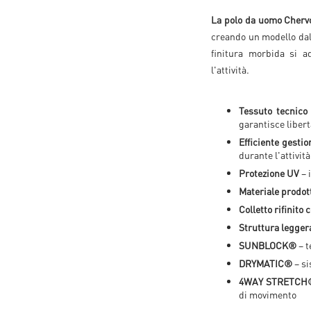
La polo da uomo Cherv
creando un modello dal 
finitura morbida si a
l'attività.
Tessuto tecnico
garantisce liber
Efficiente gestio
durante l'attività
Protezione UV
– 
Materiale prodott
Colletto rifinito 
Struttura leggera
SUNBLOCK®
– t
DRYMATIC®
– si
4WAY STRETCH
di movimento