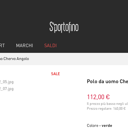
RT
MARCHI
SALDI
mo Chervo Angolo
SALE
Polo da uomo Che
112,00 €
Il prezzo più basso negli u
Prezzo regolare:
140,00 €
Colore
- verde