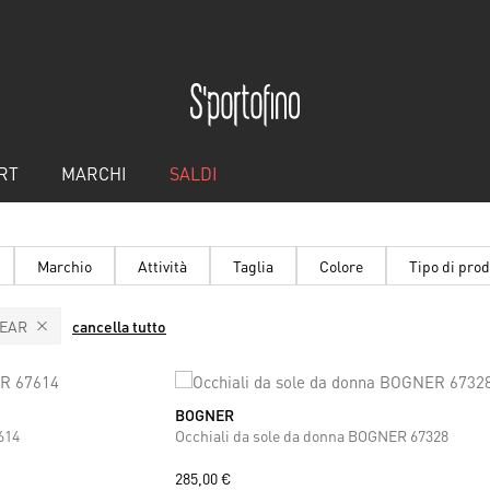
RT
MARCHI
SALDI
Marchio
Attività
Taglia
Colore
Tipo di prod
EAR
cancella tutto
BOGNER
ONE SIZE
614
Occhiali da sole da donna BOGNER 67328
285,00 €