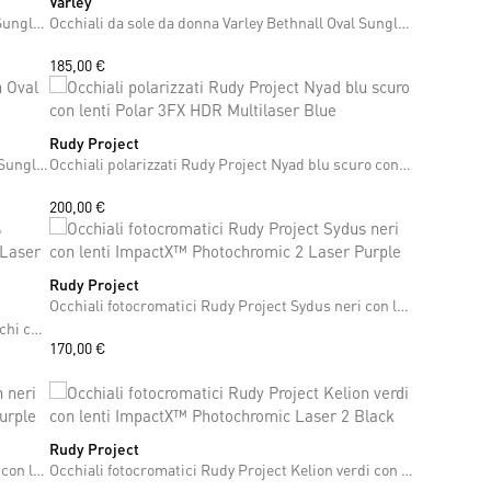
Varley
ONE SIZE
Occhiali da sole da donna Varley Bethnall Oval Sunglasses
Occhiali da sole da donna Varley Bethnall Oval Sunglasses
185,00 €
Rudy Project
ONE SIZE
Occhiali da sole da donna Varley Lambeth Oval Sunglasses
Occhiali polarizzati Rudy Project Nyad blu scuro con lenti Polar 3FX HDR Multilaser Blue
200,00 €
Rudy Project
ONE SIZE
Occhiali fotocromatici Rudy Project Sydus neri con lenti ImpactX™ Photochromic 2 Laser Purple
Occhiali fotocromatici Rudy Project Sydus bianchi con lenti ImpactX™ Photochromic 2 Laser Purple
170,00 €
Rudy Project
ONE SIZE
Occhiali fotocromatici Rudy Project Rydon neri con lenti ImpactX™ Photochromic 2 Laser Purple
Occhiali fotocromatici Rudy Project Kelion verdi con lenti ImpactX™ Photochromic Laser 2 Black
+7