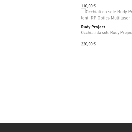
110,00 €
Rudy Project
ONE SIZE
220,00 €