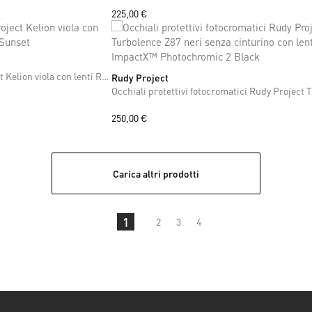
225,00 €
Occhiali da sole Rudy Project Kelion viola con lenti RP Optics Multilaser Sunset
Rudy Project
ONE SIZE
+7
250,00 €
Carica altri prodotti
1
2
3
4