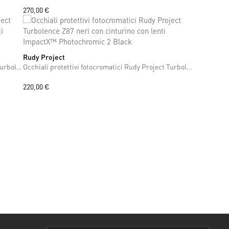
270,00 €
Rudy Project
ONE SIZE
Occhiali protettivi fotocromatici Rudy Project Turbolence Z87 neri senza cinturino con lenti ImpactX™ Photochromic 2 Black
Occhiali protettivi fotocromatici Rudy Project Turbolence Z87 neri con cinturino con lenti ImpactX™ Photochromic 2 Black
220,00 €