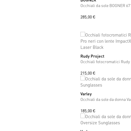
Occhiali da sole BOGNER 67
285,00 €
Rudy Project
ONE SIZE
215,00 €
Varley
ONE SIZE
185,00 €