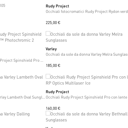
+13
105
Rudy Project
225,00 €
Varley
ONE SIZE
Occhiali da sole da donna Varley Melra Sungla
Occhiali fotocromatici Rudy Project Spinshield Pro neri con lente ImpactX™ Photochromic 2 Laser Black
185,00 €
Rudy Project
ONE SIZE
Occhiali da sole da donna Varley Lambeth Oval Sunglasses
160,00 €