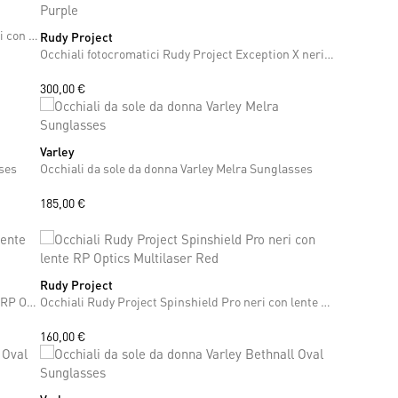
Occhiali fotocromatici Rudy Project Rydon verdi con lenti ImpactX™ Photochromic 2 Laser Purple
Rudy Project
ONE SIZE
Occhiali fotocromatici Rudy Project Exception X neri con lente ImpactX™ Photochromic 2 Laser Purple
300,00 €
Varley
ONE SIZE
sses
Occhiali da sole da donna Varley Melra Sunglasses
185,00 €
Rudy Project
ONE SIZE
Occhiali Rudy Project Spinshield Pro con lente RP Optics Multilaser Ice
Occhiali Rudy Project Spinshield Pro neri con lente RP Optics Multilaser Red
160,00 €