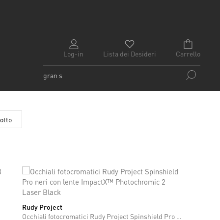
Log-in
Lista dei Desideri
Carrello
otto
Rudy Project
ONE SIZE
Occhiali fotocromatici Rudy Project Spinshield Pro neri con lente ImpactX™ Photochromic 2 Laser Black