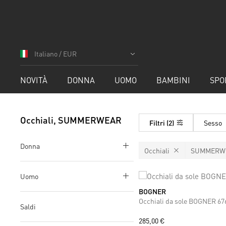
Salta
al
Italiano / EUR
contenuto
NOVITÀ
DONNA
UOMO
BAMBINI
SPO
Occhiali, SUMMERWEAR
Filtri
2
Sesso
Donna
Occhiali
SUMMERW
Uomo
BOGNER
ONE SIZE
Occhiali da sole BOGNER 67
Saldi
285,00 €