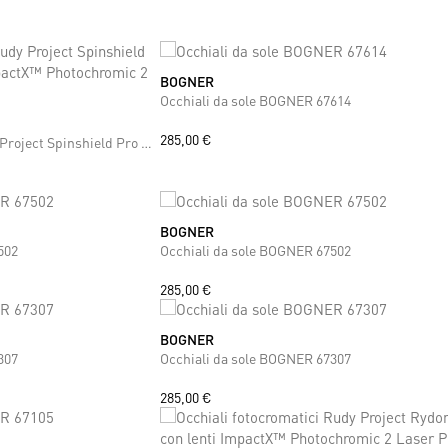
BOGNER
ONE SIZE
Occhiali da sole BOGNER 67614
285,00 €
Occhiali fotocromatici Rudy Project Spinshield Pro blu scuro con lenti ImpactX™ Photochromic 2 Laser Purple
BOGNER
ONE SIZE
502
Occhiali da sole BOGNER 67502
285,00 €
BOGNER
ONE SIZE
307
Occhiali da sole BOGNER 67307
285,00 €