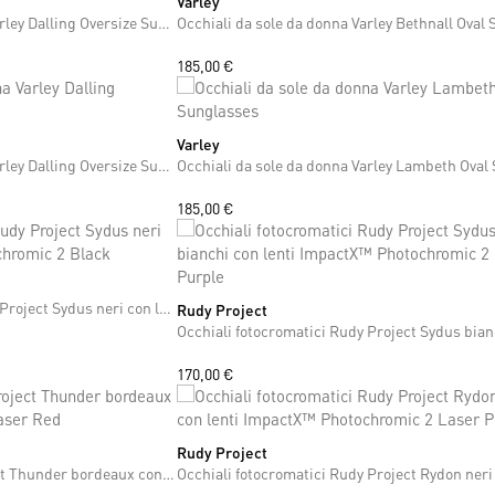
Varley
ONE SIZE
Occhiali da sole da donna Varley Dalling Oversize Sunglasses
185,00 €
Varley
ONE SIZE
Occhiali da sole da donna Varley Dalling Oversize Sunglasses
185,00 €
Occhiali fotocromatici Rudy Project Sydus neri con lenti ImpactX™ Photochromic 2 Black
Rudy Project
ONE SIZE
170,00 €
Rudy Project
ONE SIZE
Occhiali da sole Rudy Project Thunder bordeaux con lente RP Optics Multilaser Red
+13