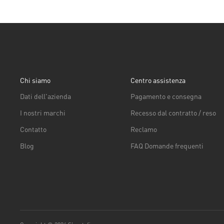
Chi siamo
Centro assistenza
Dati dell'azienda
Pagamento e consegna
I nostri marchi
Recesso dal contratto / reso
Contatto
Reclamo
Blog
FAQ Domande frequenti