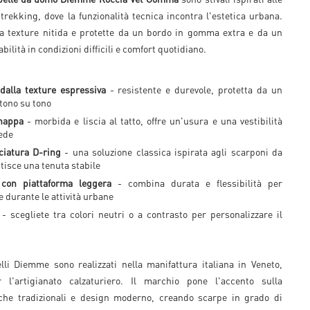
trekking, dove la funzionalità tecnica incontra l'estetica urbana.
lla texture nitida e protette da un bordo in gomma extra e da un
bilità in condizioni difficili e comfort quotidiano.
dalla texture espressiva
- resistente e durevole, protetta da un
tono su tono
 nappa
- morbida e liscia al tatto, offre un'usura e una vestibilità
iede
ciatura D-ring
- una soluzione classica ispirata agli scarponi da
isce una tenuta stabile
 con piattaforma leggera
- combina durata e flessibilità per
e durante le attività urbane
- scegliete tra colori neutri o a contrasto per personalizzare il
lli Diemme sono realizzati nella manifattura italiana in Veneto,
 l'artigianato calzaturiero. Il marchio pone l'accento sulla
che tradizionali e design moderno, creando scarpe in grado di