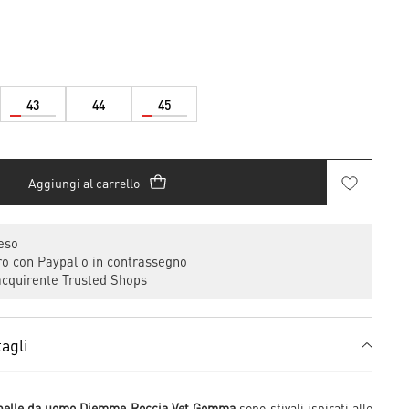
43
44
45
Aggiungi al carrello
eso
 con Paypal o in contrassegno
cquirente Trusted Shops
agli
n pelle da uomo Diemme Roccia Vet Gomma
sono stivali ispirati alle