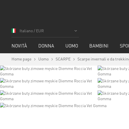
Salta
al
Italiano / EUR
contenuto
NOVITÀ
DONNA
UOMO
BAMBINI
SPO
Home page
Uomo
SCARPE
Scarpe invernali e da trekkin
Vai
alla
fine
della
galleria
di
immagini
Vai
all'inizio
della
galleria