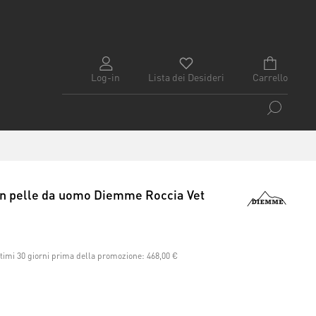
Log-in
Lista dei Desideri
Carrello
 in pelle da uomo Diemme Roccia Vet
ltimi 30 giorni prima della promozione:
468,00 €