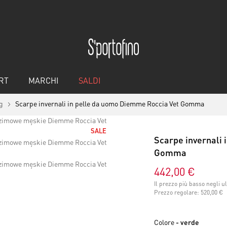
RT
MARCHI
SALDI
g
Scarpe invernali in pelle da uomo Diemme Roccia Vet Gomma
SALE
Scarpe invernali
Gomma
442,00 €
Il prezzo più basso negli u
Prezzo regolare:
520,00 €
Colore
- verde