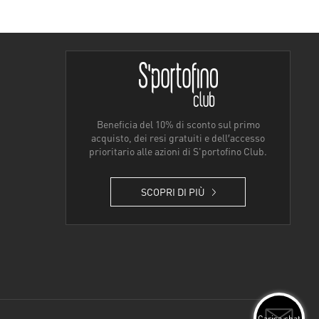
Beneficia del 10% di sconto sul primo
acquisto, dei resi gratuiti e dell′accesso
prioritario alle azioni di S'portofino Club.
SCOPRI DI PIÙ
Carica chat