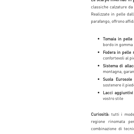
classiche calzature da 
Realizzate in pelle da
parafango, offrono affida
Tomaia in pelle 
bordo in gomma 
Fodera in pelle
confortevoli al p
Sistema di allac
montagna, garant
Suola Eurosole
sostenere il pied
Lacci aggiuntivi
vostro stile
Curiosità:
tutti i mode
regione rinomata per
combinazione di tecni