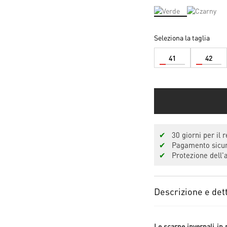
Seleziona la taglia
41
42
✔
30 giorni per il r
✔
Pagamento sicuro
✔
Protezione dell'a
Descrizione e dett
Le scarpe invernali i