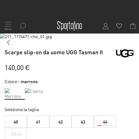
Salta
al
Menu
1
/
7
contenuto
Vai
alla
Vai
fine
all'inizio
Scarpe slip-on da uomo UGG Tasman II
della
della
galleria
galleria
di
di
140,00 €
immagini
immagini
Colore
- marrone
Seleziona la taglia
40
41
42
43
44
45