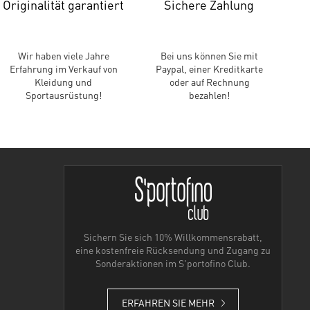
Originalität garantiert
Sichere Zahlung
Wir haben viele Jahre
Bei uns können Sie mit
Erfahrung im Verkauf von
Paypal, einer Kreditkarte
Kleidung und
oder auf Rechnung
Sportausrüstung!
bezahlen!
Sichern Sie sich 10% Willkommensrabatt,
eine kostenfreie Rücksendung und Zugang zu
Sonderaktionen im S'portofino Club.
ERFAHREN SIE MEHR