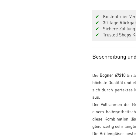
✔
Kostenfreier Ver
✔
30 Tage Rückgab
✔
Sichere Zahlung 
✔
Trusted Shops Kä
Beschreibung und
Die
Bogner 67210
Brill
höchste Qualität und e
sich durch perfektes 
aus.
Der Vollrahmen der Br
einem halbsynthetisch
diese Kombination läs
gleichzeitig sehr langl
Die Brillengläser beste