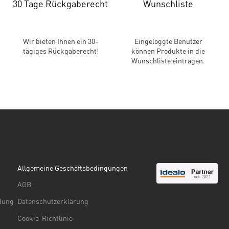
30 Tage Rückgaberecht
Wunschliste
Wir bieten Ihnen ein 30-
Eingeloggte Benutzer
tägiges Rückgaberecht!
können Produkte in die
Wunschliste eintragen.
Allgemeine Geschäftsbedingungen
AGB
ndung
Datenschutzerklärung
Cookie-Richtlinie