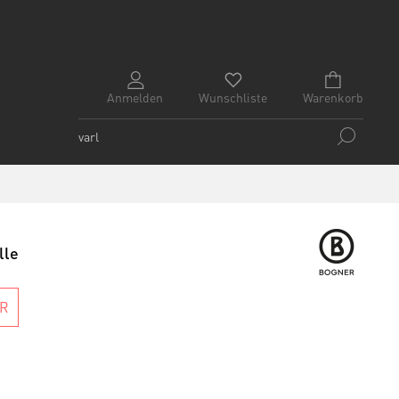
Anmelden
Wunschliste
Warenkorb
lle
AR