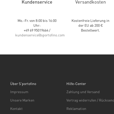
Kundenservice
Versandkosten
Mo.-Fr. von 8:00 bis 16:00
Kostenfreie Lieferung in
Uhr:
der EU ab 200 €
+49 69 95019664 /
Bestellwert.
kundenservice@sportofino.com
Über S'portofino
Hilfe-Center
Impressum
Zahlung und Versand
Unsere Marken
Vertrag widerrufen / Rückse
Kontakt
Reklamation