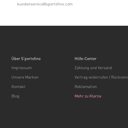
kundenservice@sportofino.com
Über S'portofino
Hilfe-Center
Impressum
Zahlung und Versand
Unsere Marken
Vertrag widerrufen / Rückse
Kontakt
Reklamation
Blog
Mehr zu Klarna