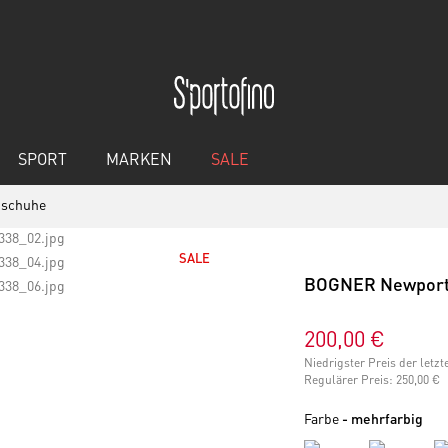
SPORT
MARKEN
SALE
nschuhe
SALE
BOGNER Newport 
200,00 €
Niedrigster Preis der letz
Regulärer Preis:
250,00 €
Farbe
- mehrfarbig