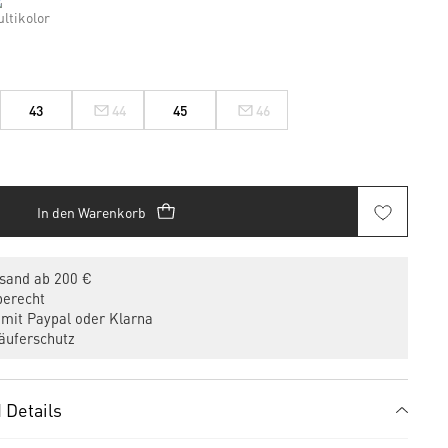
43
44
45
46
In den Warenkorb
sand ab 200 €
erecht
mit Paypal oder Klarna
uferschutz
 Details