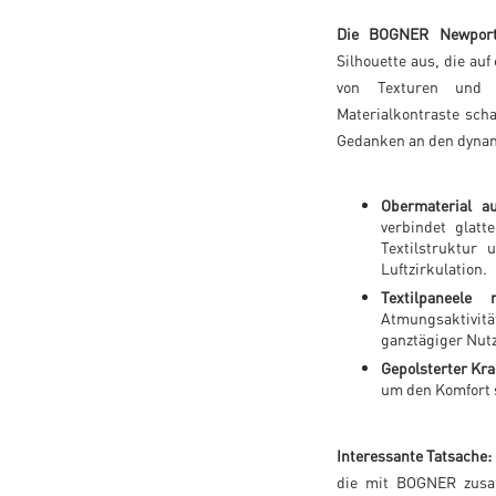
Die BOGNER Newport
Silhouette aus, die auf
von Texturen und P
Materialkontraste sch
Gedanken an den dynam
Obermaterial a
verbindet glatt
Textilstruktur 
Luftzirkulation.
Textilpaneele 
Atmungsaktivitä
ganztägiger Nut
Gepolsterter Kr
um den Komfort s
Interessante Tatsache:
die mit BOGNER zusa