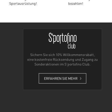
Sportausrüstung!
bezahlen!
Sichern Sie sich 10% Willkommensrabatt,
eine kostenfreie Rücksendung und Zugang zu
Sonderaktionen im S'portofino Club.
ERFAHREN SIE MEHR