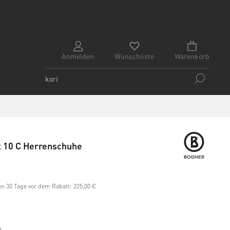
Anmelden
Wunschliste
Warenkorb
10 C Herrenschuhe
ten 30 Tage vor dem Rabatt:
225,00 €