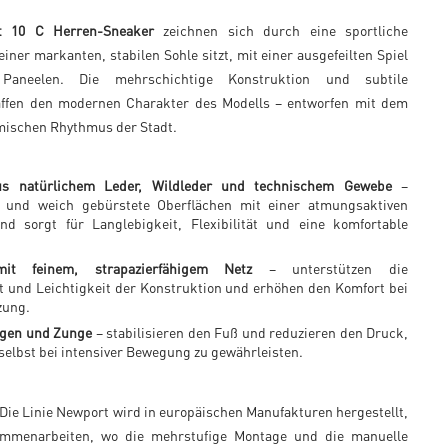
 10 C Herren-Sneaker
zeichnen sich durch eine sportliche
 einer markanten, stabilen Sohle sitzt, mit einer ausgefeilten Spiel
aneelen. Die mehrschichtige Konstruktion und subtile
affen den modernen Charakter des Modells – entworfen mit dem
ischen Rhythmus der Stadt.
us natürlichem Leder, Wildleder und technischem Gewebe
–
e und weich gebürstete Oberflächen mit einer atmungsaktiven
und sorgt für Langlebigkeit, Flexibilität und eine komfortable
mit feinem, strapazierfähigem Netz
– unterstützen die
t und Leichtigkeit der Konstruktion und erhöhen den Komfort bei
zung.
agen und Zunge
– stabilisieren den Fuß und reduzieren den Druck,
elbst bei intensiver Bewegung zu gewährleisten.
Die Linie Newport wird in europäischen Manufakturen hergestellt,
mmenarbeiten, wo die mehrstufige Montage und die manuelle