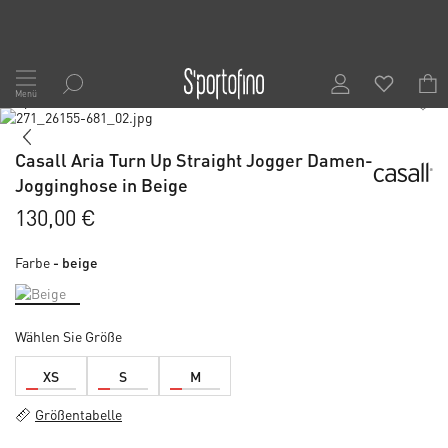
Zum
Inhalt
Menü
1
/
7
springen
Skip
to
Skip
the
to
Casall Aria Turn Up Straight Jogger Damen-
end
the
Jogginghose in Beige
of
beginning
the
of
130,00 €
images
the
gallery
images
Farbe
- beige
gallery
Wählen Sie Größe
XS
S
M
Größentabelle