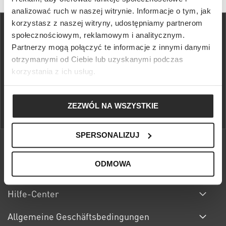
analizować ruch w naszej witrynie. Informacje o tym, jak
korzystasz z naszej witryny, udostępniamy partnerom
społecznościowym, reklamowym i analitycznym.
Partnerzy mogą połączyć te informacje z innymi danymi
otrzymanymi od Ciebie lub uzyskanymi podczas
Sichern Sie sich 10% Willkommensrabatt, eine kostenfreie
korzystania z ich usług.
Rücksendung und Zugang zu Sonderaktionen im S'portofino Club.
ERFAHREN SIE MEHR
ZEZWÓL NA WSZYSTKIE
SPERSONALIZUJ
ODMOWA
Über S'portofino
Hilfe-Center
Allgemeine Geschäftsbedingungen