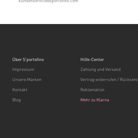
kundenservice@sportofino.com
Über S'portofino
Hilfe-Center
Impressum
Zahlung und Versand
Unsere Marken
Vertrag widerrufen / Rückse
Kontakt
Reklamation
Blog
Mehr zu Klarna