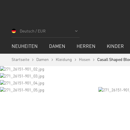
Zum
Inhalt
Deutsch / EUR
springen
NEUHEITEN
DAMEN
HERREN
KINDER
Startseite
Damen
Kleidung
Hosen
Casall Shaped Blo
Skip
to
the
end
of
Skip
the
to
images
the
gallery
beginning
of
the
images