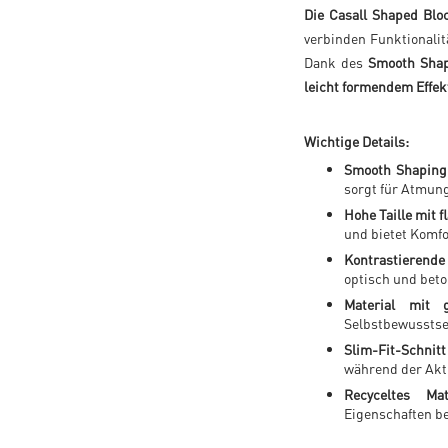
Die Casall Shaped Bl
verbinden Funktionalit
Dank des
Smooth Shap
leicht formendem Effek
Wichtige Details:
Smooth Shaping
sorgt für Atmung
Hohe Taille mit 
und bietet Komfo
Kontrastierende 
optisch und beto
Material mit 
Selbstbewusstse
Slim-Fit-Schnitt
während der Akti
Recyceltes Mat
Eigenschaften b