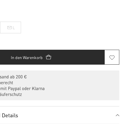
L
In den Warenkorb
sand ab 200 €
erecht
mit Paypal oder Klarna
uferschutz
 Details