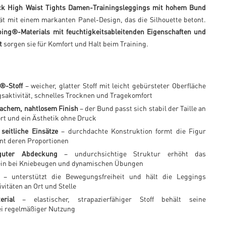
ock High Waist Tights Damen-Trainingsleggings mit hohem Bund
ät mit einem markanten Panel-Design, das die Silhouette betont.
ing®-Materials mit feuchtigkeitsableitenden Eigenschaften und
t
sorgen sie für Komfort und Halt beim Training.
®-Stoff
– weicher, glatter Stoff mit leicht gebürsteter Oberfläche
saktivität, schnelles Trocknen und Tragekomfort
flachem, nahtlosem Finish
– der Bund passt sich stabil der Taille an
rt und ein Ästhetik ohne Druck
seitliche Einsätze
– durchdachte Konstruktion formt die Figur
nt deren Proportionen
guter Abdeckung
– undurchsichtige Struktur erhöht das
in bei Kniebeugen und dynamischen Übungen
– unterstützt die Bewegungsfreiheit und hält die Leggings
vitäten an Ort und Stelle
erial
– elastischer, strapazierfähiger Stoff behält seine
ei regelmäßiger Nutzung