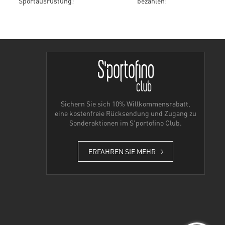
Sportausrüstung!
bezahlen!
Sichern Sie sich 10% Willkommensrabatt,
eine kostenfreie Rücksendung und Zugang zu
Sonderaktionen im S'portofino Club.
ERFAHREN SIE MEHR