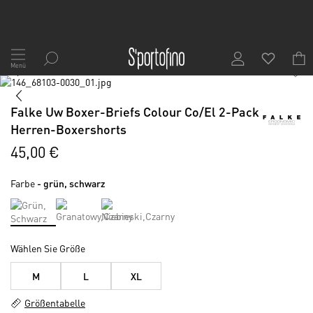
Zum
Inhalt
Menü
1
/
9
springen
Skip
to
Skip
the
to
Falke Uw Boxer-Briefs Colour Co/El 2-Pack
end
the
Herren-Boxershorts
of
beginning
the
of
45,00 €
images
the
gallery
images
Farbe
- grün, schwarz
gallery
Wählen Sie Größe
M
L
XL
Größentabelle