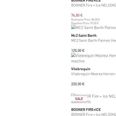
BOGNER FIRE+ICE
BOGNER Fire + Ice NELSON
76,00 €
Niedrigster Preis:
86,00 €
Regulärer Preis:
95,00 €
Mc2 Saint Barth
S
M
L
XL
XXL
MC2 Saint Barth Patmos He
120,00 €
Vilebrequin
M
L
XL
XXL
220,00 €
SALE
BOGNER FIRE+ICE
S
M
L
XL
XXL
BOGNER Fire + Ice NELSON