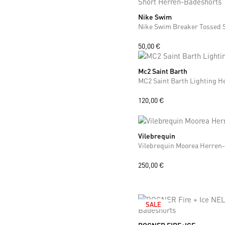
Nike Swim
S
M
50,00 €
Mc2 Saint Barth
M
L
MC2 Saint Barth Lighting 
120,00 €
Vilebrequin
M
L
XL
XXL
Vilebrequin Moorea Herren
250,00 €
SALE
M
L
XL
XXL