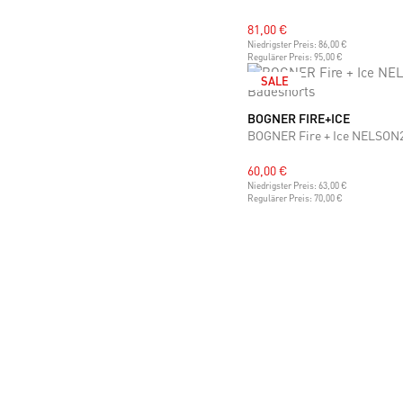
81,00 €
Niedrigster Preis:
86,00 €
Regulärer Preis:
95,00 €
SALE
BOGNER FIRE+ICE
S
M
L
XL
XXL
BOGNER Fire + Ice NELSON
60,00 €
Niedrigster Preis:
63,00 €
Regulärer Preis:
70,00 €