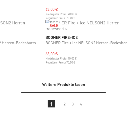
63,00 €
Niedrigster Preis:
70,00 €
Regulärer Preis:
70,00 €
SALE
BOGNER FIRE+ICE
M
L
XL
XXL
2 Herren-Badeshorts
BOGNER Fire + Ice NELSON2 Herren-Badeshor
63,00 €
Niedrigster Preis:
70,00 €
Regulärer Preis:
70,00 €
Weitere Produkte laden
1
2
3
4