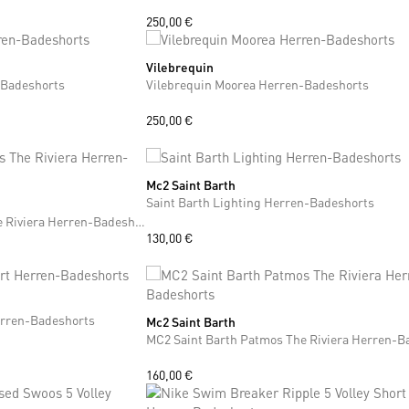
250,00 €
Vilebrequin
M
L
XL
XXL
-Badeshorts
Vilebrequin Moorea Herren-Badeshorts
250,00 €
Mc2 Saint Barth
S
M
L
XL
XXL
Saint Barth Lighting Herren-Badeshorts
MC2 Saint Barth Patmos The Riviera Herren-Badeshorts
130,00 €
erren-Badeshorts
Mc2 Saint Barth
S
M
L
XL
XXL
160,00 €