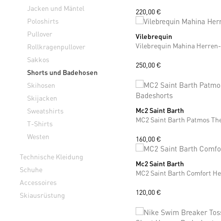
Jacken und Mäntel
220,00 €
Poloshirts
Pullover
Vilebrequin
M
L
XL
XXL
Vilebrequin Mahina Herren
Rollkragenpullover
Sakkos
250,00 €
Shorts und Badehosen
Skihosen
Skijacken
Mc2 Saint Barth
Sweatshirts
S
M
L
XL
XXL
T-Shirts
Westen
160,00 €
Technische Kleidung
Mc2 Saint Barth
S
M
L
XL
XXL
Schuhe
MC2 Saint Barth Comfort H
Accessoires
120,00 €
Skiausrüstung