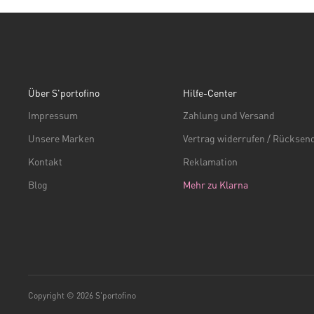
Über S'portofino
Hilfe-Center
Impressum
Zahlung und Versand
Unsere Marken
Vertrag widerrufen / Rückse
Kontakt
Reklamation
Blog
Mehr zu Klarna
Copyright © 2026 S'portofino