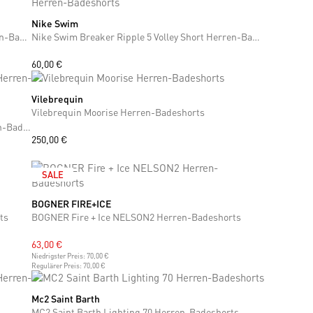
Nike Swim
S
L
Nike Swim Breaker Ripple 5 Volley Short Herren-Badeshorts
Nike Swim Breaker Ripple 5 Volley Short Herren-Badeshorts
60,00 €
Vilebrequin
M
L
XL
XXL
Vilebrequin Moorise Herren-Badeshorts
MC2 Saint Barth Lighting Micro Fantasy Herren-Badeshorts
250,00 €
SALE
BOGNER FIRE+ICE
S
M
L
XXL
ts
BOGNER Fire + Ice NELSON2 Herren-Badeshorts
63,00 €
Niedrigster Preis:
70,00 €
Regulärer Preis:
70,00 €
Mc2 Saint Barth
S
M
L
XL
XXL
MC2 Saint Barth Lighting 70 Herren-Badeshorts