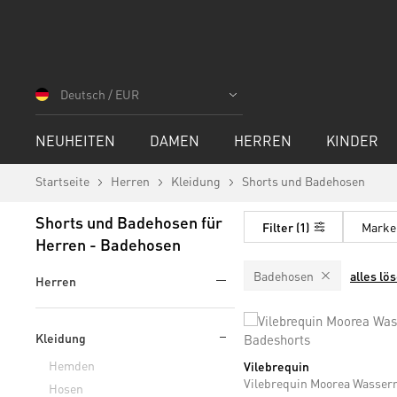
Zum
Inhalt
Deutsch / EUR
springen
NEUHEITEN
DAMEN
HERREN
KINDER
Startseite
Herren
Kleidung
Shorts und Badehosen
Shorts und Badehosen für
Filter
1
Marke
Herren - Badehosen
Badehosen
alles lö
Herren
Kleidung
Hemden
Vilebrequin
M
L
XL
XXL
Hosen