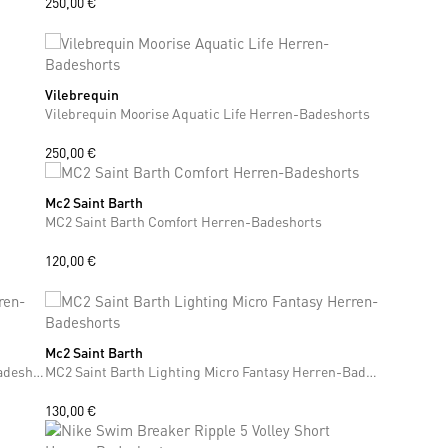
250,00 €
Vilebrequin
M
L
XL
XXL
Vilebrequin Moorise Aquatic Life Herren-Badeshorts
250,00 €
Mc2 Saint Barth
S
M
L
XL
XXL
MC2 Saint Barth Comfort Herren-Badeshorts
120,00 €
Mc2 Saint Barth
S
M
L
XL
MC2 Saint Barth Patmos The Riviera Herren-Badeshorts
MC2 Saint Barth Lighting Micro Fantasy Herren-Badeshorts
+6
130,00 €