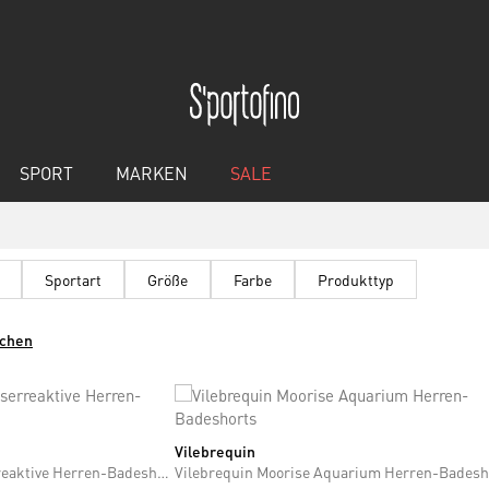
SPORT
MARKEN
SALE
Sportart
Größe
Farbe
Produkttyp
schen
Vilebrequin
M
L
XL
XXL
Vilebrequin Moorea Wasserreaktive Herren-Badeshorts
Vilebrequin Moorise Aquarium Herren-Badesh