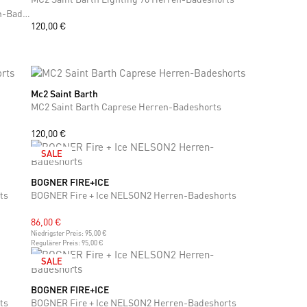
MC2 Saint Barth Lighting Micro Fantasy Herren-Badeshorts
120,00 €
Mc2 Saint Barth
S
M
L
XL
MC2 Saint Barth Caprese Herren-Badeshorts
120,00 €
SALE
BOGNER FIRE+ICE
XL
ts
BOGNER Fire + Ice NELSON2 Herren-Badeshorts
86,00 €
Niedrigster Preis:
95,00 €
Regulärer Preis:
95,00 €
SALE
BOGNER FIRE+ICE
M
ts
BOGNER Fire + Ice NELSON2 Herren-Badeshorts