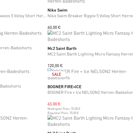
Nike Swim
M
L
Nike Swim Breaker Tossed Swoos 5 Volley Short Herren-Badeshorts
60,00 €
Herren-Badeshorts
Mc2 Saint Barth
S
M
L
XL
XXL
+6
120,00 €
SALE
-Badeshorts
BOGNER FIRE+ICE
M
L
XL
XXL
BOGNER Fire + Ice NELSON2 Herren-Badeshor
63,00 €
Niedrigster Preis:
70,00 €
Regulärer Preis:
70,00 €
S
M
L
XL
XXL