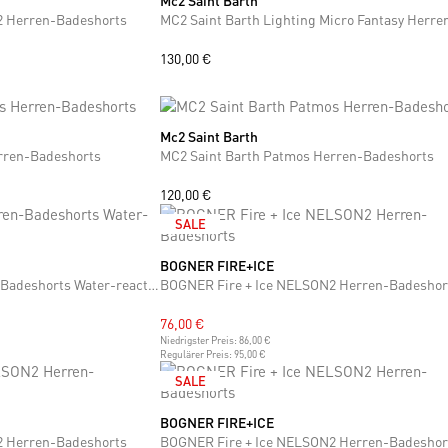
Mc2 Saint Barth
2 Herren-Badeshorts
+6
130,00 €
Mc2 Saint Barth
S
M
L
XL
XXL
rren-Badeshorts
MC2 Saint Barth Patmos Herren-Badeshorts
120,00 €
SALE
BOGNER FIRE+ICE
S
M
L
XL
XXL
3XL
Vilebrequin Moorea Herren-Badeshorts Water-reactive
BOGNER Fire + Ice NELSON2 Herren-Badeshor
76,00 €
Niedrigster Preis:
86,00 €
Regulärer Preis:
95,00 €
SALE
BOGNER FIRE+ICE
M
L
XXL
3XL
2 Herren-Badeshorts
BOGNER Fire + Ice NELSON2 Herren-Badeshor