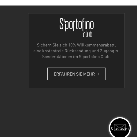
Sichern Sie sich 10% Willkommensrabatt,
eine kostenfreie Rücksendung und Zugang zu
Sonderaktionen im S'portofino Club.
ERFAHREN SIE MEHR
Chat laden