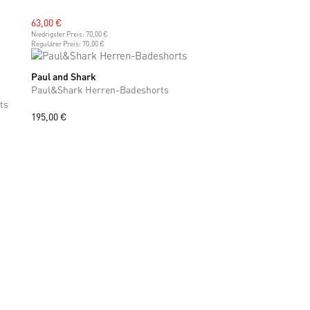
63,00 €
Niedrigster Preis:
70,00 €
Regulärer Preis:
70,00 €
Paul and Shark
XL
Paul&Shark Herren-Badeshorts
ts
195,00 €