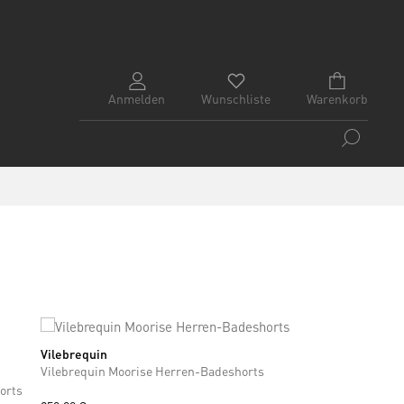
Anmelden
Wunschliste
Warenkorb
Vilebrequin
M
L
XL
XXL
Vilebrequin Moorise Herren-Badeshorts
orts