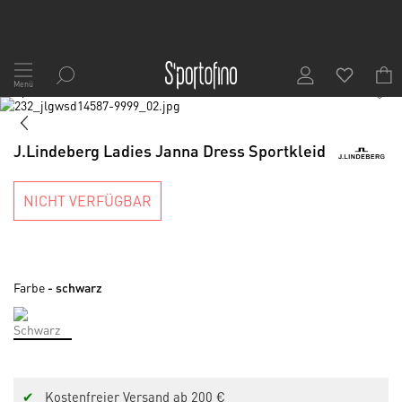
Zum
Inhalt
Menü
1
/
7
springen
Skip
to
Skip
the
to
J.Lindeberg Ladies Janna Dress Sportkleid
end
the
of
beginning
the
of
NICHT VERFÜGBAR
images
the
gallery
images
gallery
Farbe
- schwarz
✔
Kostenfreier Versand ab 200 €