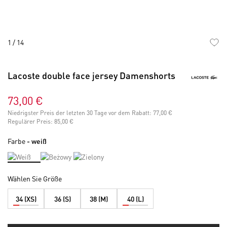
1
/
14
Skip
to
Lacoste double face jersey Damenshorts
the
beginning
of
73,00 €
the
Niedrigster Preis der letzten 30 Tage vor dem Rabatt:
77,00 €
images
Regulärer Preis:
85,00 €
gallery
Farbe
- weiß
Wählen Sie Größe
34 (XS)
36 (S)
38 (M)
40 (L)