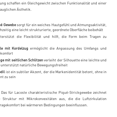
tung schaffen ein Gleichgewicht zwischen Funktionalität und einer
tauglichen Ästhetik.
ué Gewebe
sorgt für ein weiches Hautgefühl und Atmungsaktivität,
hzeitig eine leicht strukturierte, geordnete Oberfläche beibehält
erstützt die Flexibilität und hilft, die Form beim Tragen zu
lle mit Kordelzug
ermöglicht die Anpassung des Umfangs und
ekomfort
e mit seitlichen Schlitzen
verleiht der Silhouette eine leichte und
 unterstützt natürliche Bewegungsfreiheit
dil
ist ein subtiler Akzent, der die Markenidentität betont, ohne in
nt zu sein
Das für Lacoste charakteristische Piqué-Strickgewebe zeichnet
 Struktur mit Mikrokonvexitäten aus, die die Luftzirkulation
Tragekomfort bei wärmeren Bedingungen beeinflussen.