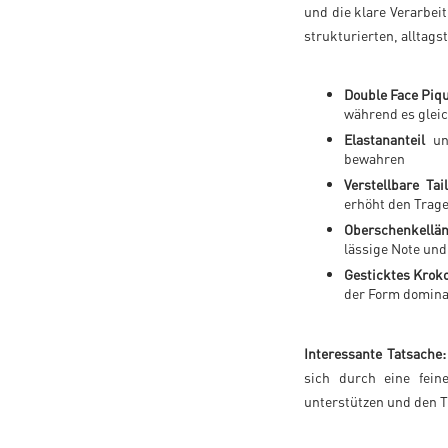
und die klare Verarbei
strukturierten, alltags
Double Face Piq
während es gleic
Elastananteil
unt
bewahren
Verstellbare Tai
erhöht den Trag
Oberschenkelläng
lässige Note und
Gesticktes Kroko
der Form domina
Interessante Tatsache:
sich durch eine feine
unterstützen und den 