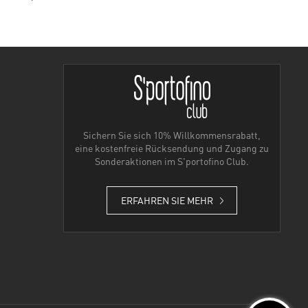
Sichern Sie sich 10% Willkommensrabatt,
eine kostenfreie Rücksendung und Zugang zu
Sonderaktionen im S'portofino Club.
ERFAHREN SIE MEHR