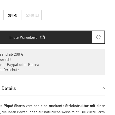
38 (M)
40 (L)
In den Warenkorb
sand ab 200 €
erecht
mit Paypal oder Klarna
uferschutz
 Details
ce Piqué Shorts
vereinen eine
markante Strickstruktur mit einer
, die Ihren Bewegungen auf natürliche Weise folgt. Die kurze Form