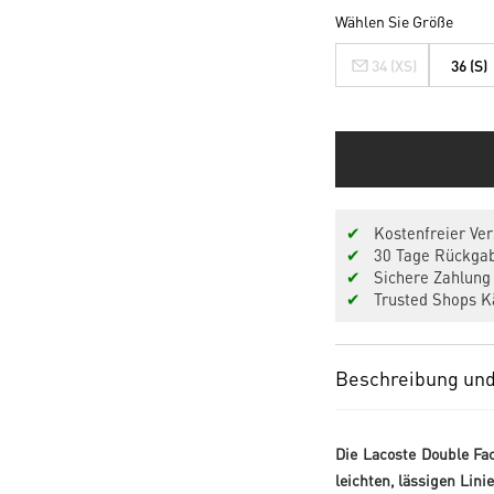
Wählen Sie Größe
34 (XS)
36 (S)
✔
Kostenfreier Ver
✔
30 Tage Rückgab
✔
Sichere Zahlung 
✔
Trusted Shops Kä
Beschreibung und
Die Lacoste Double Fa
leichten, lässigen Linie