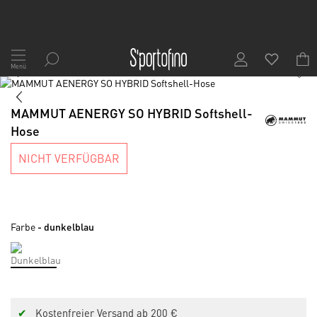
Zum
Inhalt
Menü
1
/
8
springen
Skip
to
Skip
the
to
MAMMUT AENERGY SO HYBRID Softshell-
end
the
Hose
of
beginning
the
of
NICHT VERFÜGBAR
images
the
gallery
images
gallery
Farbe
- dunkelblau
✔
Kostenfreier Versand ab 200 €