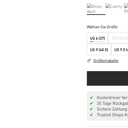
Wählen Sie Größe
US 6 (37)
US 6.5
US 9 (40.5)
US 9.5 (
Größentabelle
✔
Kostenfreier Ver
✔
30 Tage Rückgab
✔
Sichere Zahlung 
✔
Trusted Shops Kä