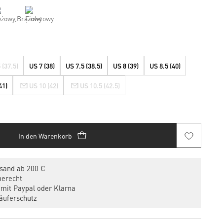
 (37.5)
US 7 (38)
US 7.5 (38.5)
US 8 (39)
US 8.5 (40)
41)
US 10 (42)
US 10.5 (42.5)
In den Warenkorb
sand ab 200 €
erecht
mit Paypal oder Klarna
uferschutz