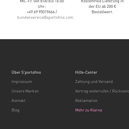
Mo.-Fr. von 8:00 bis 16:00
Kostenfreie Lieferung in
Uhr:
der EU ab 200 €
+49 69 95019664 /
Bestellwert.
kundenservice@sportofino.com
Über S'portofino
Hilfe-Center
Impressum
Zahlung und Versand
Unsere Marken
Vertrag widerrufen / Rückse
Kontakt
Reklamation
Blog
Mehr zu Klarna