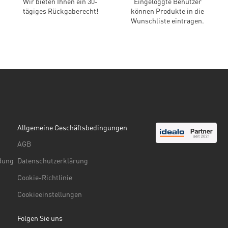
Wir bieten Ihnen ein 30-
Eingeloggte Benutzer
tägiges Rückgaberecht!
können Produkte in die
Wunschliste eintragen.
Allgemeine Geschäftsbedingungen
AGB
ndung
Datenschutzerklärung
Cookie-Richtlinie
Cookieeinstellungen
Folgen Sie uns