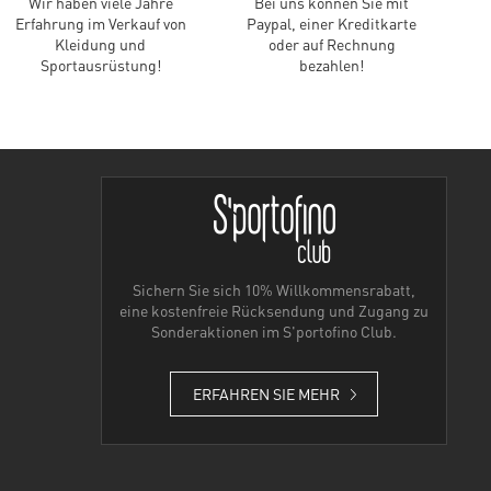
Wir haben viele Jahre
Bei uns können Sie mit
Erfahrung im Verkauf von
Paypal, einer Kreditkarte
Kleidung und
oder auf Rechnung
Sportausrüstung!
bezahlen!
Sichern Sie sich 10% Willkommensrabatt,
eine kostenfreie Rücksendung und Zugang zu
Sonderaktionen im S'portofino Club.
ERFAHREN SIE MEHR