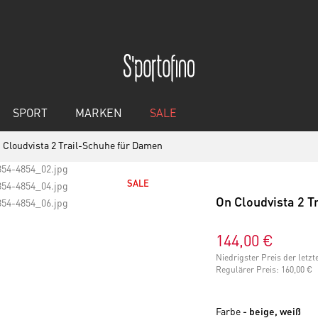
SPORT
MARKEN
SALE
 Cloudvista 2 Trail-Schuhe für Damen
SALE
On Cloudvista 2 
144,00 €
Niedrigster Preis der letz
Regulärer Preis:
160,00 €
Farbe
- beige, weiß