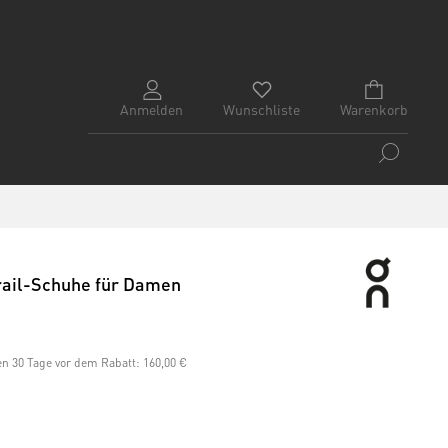
Anmelden
Wunschliste
Warenkorb
Trail-Schuhe für Damen
ten 30 Tage vor dem Rabatt:
160,00 €