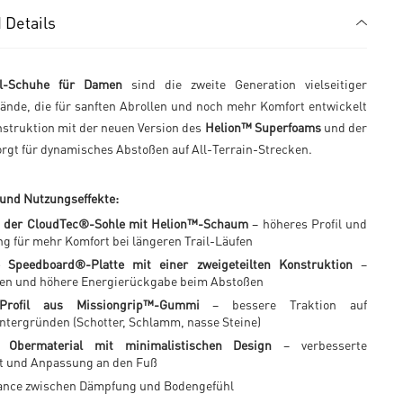
 Details
il-Schuhe für Damen
sind die zweite Generation vielseitiger
ände, die für sanften Abrollen und noch mehr Komfort entwickelt
nstruktion mit der neuen Version des
Helion™ Superfoams
und der
rgt für dynamisches Abstoßen auf All-Terrain-Strecken.
 und Nutzungseffekte:
n der CloudTec®-Sohle mit Helion™-Schaum
– höheres Profil und
g für mehr Komfort bei längeren Trail-Läufen
e Speedboard®-Platte mit einer zweigeteilten Konstruktion
–
len und höhere Energierückgabe beim Abstoßen
 Profil aus Missiongrip™-Gummi
– bessere Traktion auf
ntergründen (Schotter, Schlamm, nasse Steine)
 Obermaterial mit minimalistischen Design
– verbesserte
t und Anpassung an den Fuß
ance zwischen Dämpfung und Bodengefühl