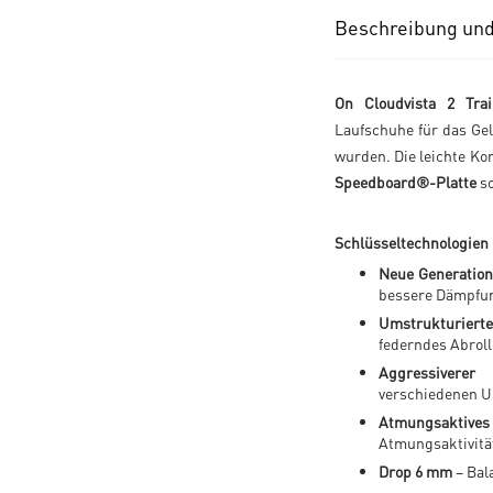
Beschreibung und
On Cloudvista 2 Tra
Laufschuhe für das Gel
wurden. Die leichte Ko
Speedboard®-Platte
so
Schlüsseltechnologien
Neue Generatio
bessere Dämpfun
Umstrukturiert
federndes Abrol
Aggressiverer
verschiedenen U
Atmungsaktives
Atmungsaktivitä
Drop 6 mm
– Bal