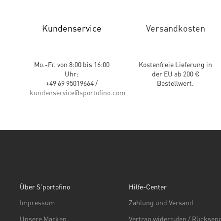
Kundenservice
Versandkosten
Mo.-Fr. von 8:00 bis 16:00
Kostenfreie Lieferung in
Uhr:
der EU ab 200 €
+49 69 95019664 /
Bestellwert.
kundenservice@sportofino.com
Über S'portofino
Hilfe-Center
Impressum
Zahlung und Versand
Unsere Marken
Vertrag widerrufen / Rückse