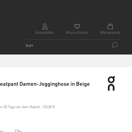
Anmelden
Wunschliste
Warenkorb
eatpant Damen-Jogginghose in Beige
ten 30 Tage vor dem Rabatt:
120,00 €