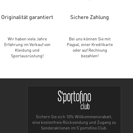
Originalität garantiert
Sichere Zahlung
Wir haben viele Jahre
Bei uns können Sie mit
Erfahrung im Verkauf von
Paypal, einer Kreditkarte
Kleidung und
oder auf Rechnung
Sportausrüstung!
bezahlen!
Sichern Sie sich 10% Willkommensrabatt,
eine kostenfreie Rücksendung und Zugang zu
Sonderaktionen im S'portofino Club.