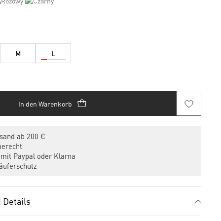
M
L
In den Warenkorb
sand ab 200 €
erecht
mit Paypal oder Klarna
uferschutz
 Details