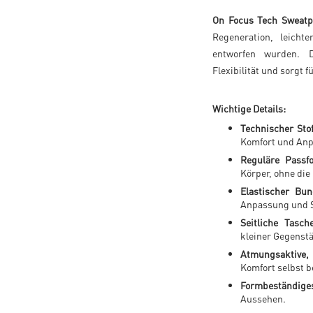
On Focus Tech Sweatp
Regeneration, leicht
entworfen wurden. D
Flexibilität und sorgt
Wichtige Details:
Technischer Stof
Komfort und Anp
Reguläre Passf
Körper, ohne di
Elastischer Bu
Anpassung und S
Seitliche Tasch
kleiner Gegenst
Atmungsaktive, 
Komfort selbst b
Formbeständiges
Aussehen.