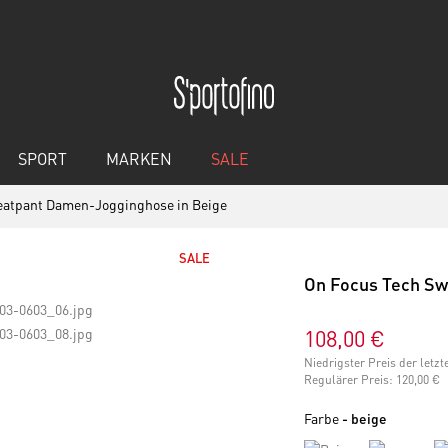
SPORT
MARKEN
SALE
eatpant Damen-Jogginghose in Beige
SALE
On Focus Tech Sw
108,00 €
Niedrigster Preis der letz
Regulärer Preis:
120,00 €
Farbe
- beige