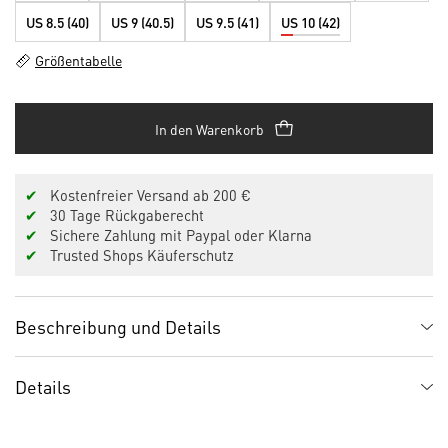
US 8.5 (40)
US 9 (40.5)
US 9.5 (41)
US 10 (42)
Größentabelle
In den Warenkorb
✔
Kostenfreier Versand ab 200 €
✔
30 Tage Rückgaberecht
✔
Sichere Zahlung mit Paypal oder Klarna
✔
Trusted Shops Käuferschutz
Beschreibung und Details
Details