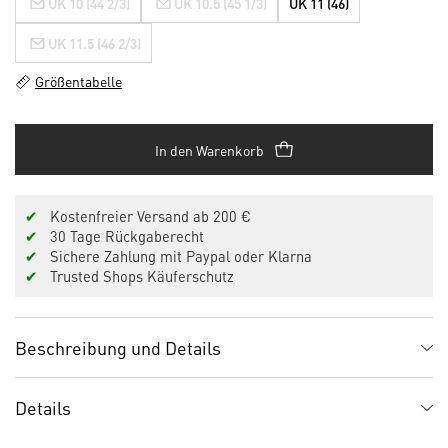
UK 10 (44 2/3)
UK 10.5 (45 1/3)
UK 11 (46)
UK 11.5 (46 2/3)
Größentabelle
In den Warenkorb
✔
Kostenfreier Versand ab 200 €
✔
30 Tage Rückgaberecht
✔
Sichere Zahlung mit Paypal oder Klarna
✔
Trusted Shops Käuferschutz
Beschreibung und Details
Details