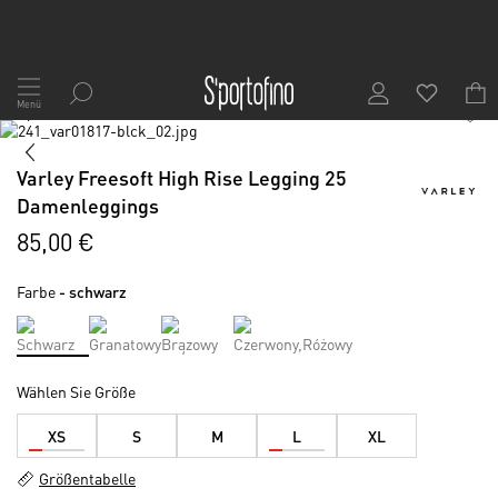
Zum
Inhalt
Menü
1
/
6
springen
Skip
to
Skip
the
to
Varley Freesoft High Rise Legging 25
end
the
Damenleggings
of
beginning
the
of
85,00 €
images
the
gallery
images
Farbe
- schwarz
gallery
Wählen Sie Größe
XS
S
M
L
XL
Größentabelle