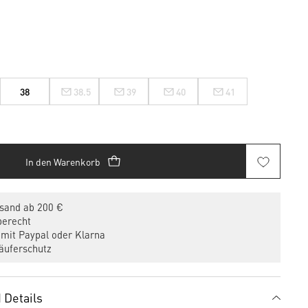
38
38.5
39
40
41
In den Warenkorb
sand ab 200 €
erecht
mit Paypal oder Klarna
uferschutz
 Details