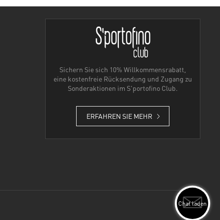
Sichern Sie sich 10% Willkommensrabatt,
eine kostenfreie Rücksendung und Zugang zu
Sonderaktionen im S'portofino Club.
ERFAHREN SIE MEHR
Chat laden