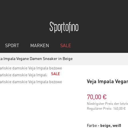
SPORT
MARKEN
SALE
ja Impala Vegane Damen Sneaker in Beige
SALE
Veja Impala Vega
70,00 €
Niedrigster Preis der letz
Regulärer Preis:
140,00 €
Farbe
- beige, weiß