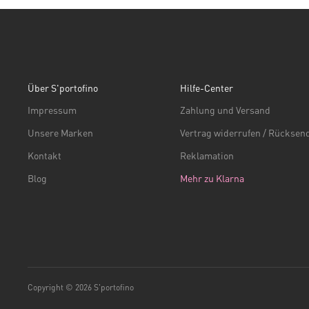
Über S'portofino
Hilfe-Center
Impressum
Zahlung und Versand
Unsere Marken
Vertrag widerrufen / Rückse
Kontakt
Reklamation
Blog
Mehr zu Klarna
Copyright © 2026 S'portofino