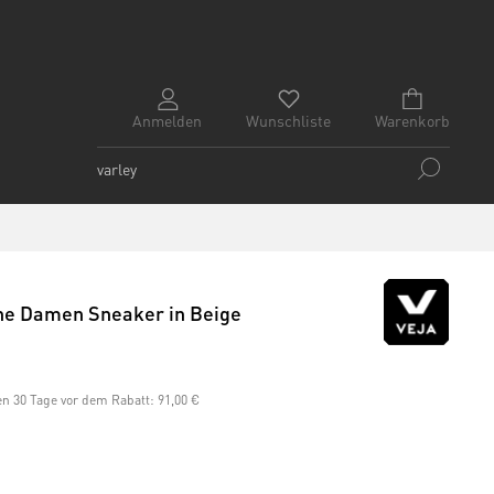
Anmelden
Wunschliste
Warenkorb
ne Damen Sneaker in Beige
ten 30 Tage vor dem Rabatt:
91,00 €