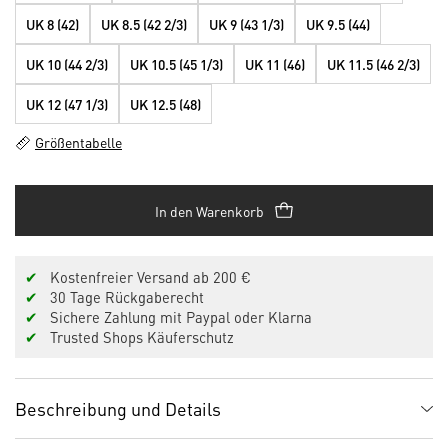
UK 8 (42)
UK 8.5 (42 2/3)
UK 9 (43 1/3)
UK 9.5 (44)
UK 10 (44 2/3)
UK 10.5 (45 1/3)
UK 11 (46)
UK 11.5 (46 2/3)
UK 12 (47 1/3)
UK 12.5 (48)
Größentabelle
In den Warenkorb
✔
Kostenfreier Versand ab 200 €
✔
30 Tage Rückgaberecht
✔
Sichere Zahlung mit Paypal oder Klarna
✔
Trusted Shops Käuferschutz
Beschreibung und Details