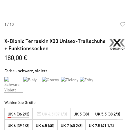
1
/
10
Skip
to
X-Bionic Terraskin X03 Unisex-Trailschuhe
the
+ Funktionssocken
beginning
of
180,00 €
the
images
Farbe
- schwarz, violett
gallery
Wählen Sie Größe
UK 4 (36 2/3)
UK 4.5 (37 1/3)
UK 5 (38)
UK 5.5 (38 2/3)
UK 6 (39 1/3)
UK 6.5 (40)
UK 7 (40 2/3)
UK 7.5 (41 1/3)