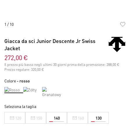
1
/
10
Vai
all'inizio
Giacca da sci Junior Descente Jr Swiss
della
Jacket
galleria
di
272,00 €
immagini
Il prezzo più basso negli ultimi 30 giorni prima della promozione:
288,00 €
Prezzo regolare:
320,00 €
Colore
- rosso
Seleziona la taglia
120
150
140
160
130