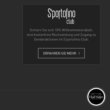
Sichern Sie sich 10% Willkommensrabatt,
eine kostenfreie Rücksendung und Zugang zu
Sonderaktionen im S'portofino Club.
ERFAHREN SIE MEHR
Chat laden