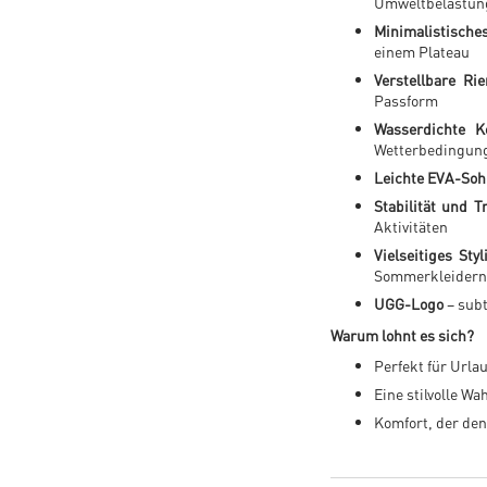
Umweltbelastun
Minimalistische
einem Plateau
Verstellbare Ri
Passform
Wasserdichte K
Wetterbedingun
Leichte EVA-Soh
Stabilität und 
Aktivitäten
Vielseitiges Styl
Sommerkleidern
UGG-Logo
– subt
Warum lohnt es sich?
Perfekt für Urla
Eine stilvolle Wa
Komfort, der de