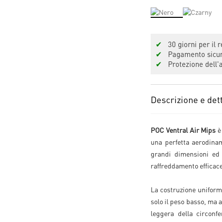
✔
30 giorni per il r
✔
Pagamento sicuro
✔
Protezione dell'a
Descrizione e dett
POC Ventral Air Mips
è
una perfetta aerodinam
grandi dimensioni ed i
raffreddamento efficace 
La costruzione uniform
solo il peso basso, ma a
leggera della circonfe