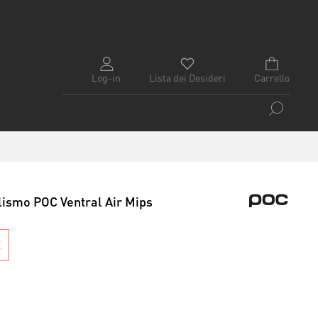
Log-in
Lista dei Desideri
Carrello
lismo POC Ventral Air Mips
E