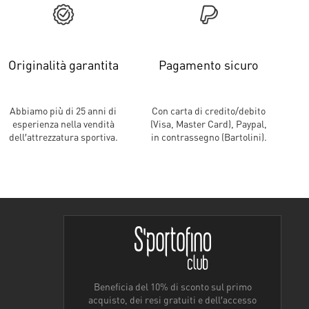
Originalità garantita
Pagamento sicuro
Abbiamo più di 25 anni di
Con carta di credito/debito
esperienza nella vendità
(Visa, Master Card), Paypal,
dell′attrezzatura sportiva.
in contrassegno (Bartolini).
Beneficia del 10% di sconto sul primo
acquisto, dei resi gratuiti e dell′accesso