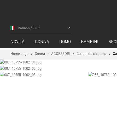
Salta
al
Italiano / EUR
contenuto
NOVITÀ
DONNA
UOMO
BAMBINI
SPO
Home page
Donna
ACCESSORI
Caschi da ciclismo
Ca
Vai
alla
fine
della
Vai
galleria
all'inizio
di
della
immagini
galleria
di
immagini