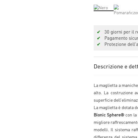
✔
30 giorni per il r
✔
Pagamento sicuro
✔
Protezione dell'a
Descrizione e dett
La maglietta a manich
alto. La costruzione a
superficie dell’eliminaz
La maglietta è dotata d
Bionic Sphere®
con la
migliore raffrescamento,
modelli. Il sistema ra
differenza del sistem