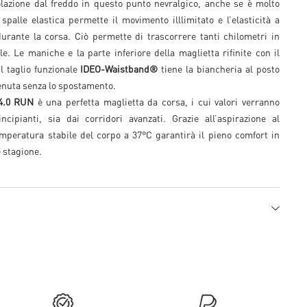
olazione dal freddo in questo punto nevralgico, anche se è molto
spalle elastica permette il movimento illlimitato e l’elasticità a
urante la corsa. Ciò permette di trascorrere tanti chilometri in
e. Le maniche e la parte inferiore della maglietta rifinite con il
l taglio funzionale
IDEO-Waistband®
tiene la biancheria al posto
enuta senza lo spostamento.
4.0 RUN
è una perfetta maglietta da corsa, i cui valori verranno
ncipianti, sia dai corridori avanzati. Grazie all’aspirazione al
peratura stabile del corpo a 37°C garantirà il pieno comfort in
e stagione.