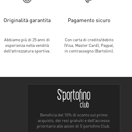
Originalità garantita
Pagamento sicuro
Abbiamo più di 25 anni di
Con carta di credito/debito
esperienza nella vendità
(Visa, Master Card), Paypal,
dell′attrezzatura sportiva.
in contrassegno (Bartolini).
Beneficia del 10% di sconto sul primo
acquisto, dei resi gratuiti e dell′accesso
prioritario alle azioni di S'portofino Club.