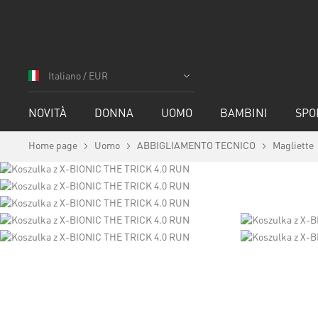
Salta
al
Italiano / EUR
contenuto
NOVITÀ
DONNA
UOMO
BAMBINI
SPO
Home page
Uomo
ABBIGLIAMENTO TECNICO
Magliette
Vai
alla
fine
della
galleria
di
immagini
Vai
all'inizio
della
galleria
di
immagini