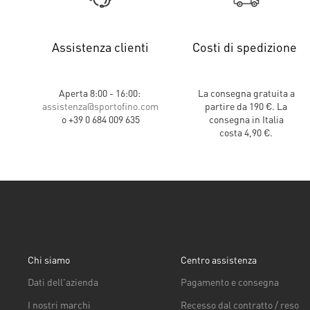
Assistenza clienti
Costi di spedizione
Aperta 8:00 - 16:00:
La consegna gratuita a
assistenza@sportofino.com
partire da 190 €. La
o +39 0 684 009 635
consegna in Italia
costa 4,90 €.
Chi siamo
Centro assistenza
Dati dell'azienda
Pagamento e consegna
I nostri marchi
Recesso dal contratto / reso