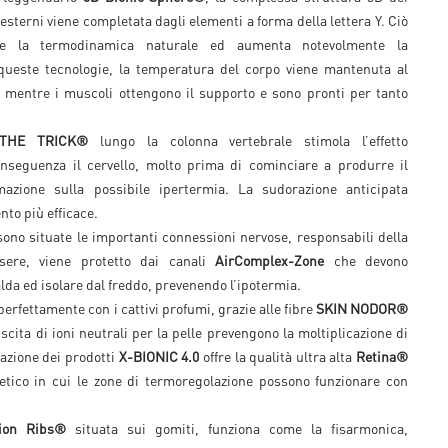
 esterni viene completata dagli elementi a forma della lettera Y. Ciò
nte la termodinamica naturale ed aumenta notevolmente la
 queste tecnologie, la temperatura del corpo viene mantenuta al
°C mentre i muscoli ottengono il supporto e sono pronti per tanto
THE TRICK®
lungo la colonna vertebrale stimola l’effetto
onseguenza il cervello, molto prima di cominciare a produrre il
rmazione sulla possibile ipertermia. La sudorazione anticipata
nto più efficace.
 sono situate le importanti connessioni nervose, responsabili della
sere, viene protetto dai canali
AirComplex-Zone
che devono
lda ed isolare dal freddo, prevenendo l’ipotermia.
perfettamente con i cattivi profumi, grazie alle fibre
SKIN NODOR®
scita di ioni neutrali per la pelle prevengono la moltiplicazione di
azione dei prodotti
X-BIONIC 4.0
offre la qualità ultra alta
Retina®
etico in cui le zone di termoregolazione possono funzionare con
ion Ribs®
situata sui gomiti, funziona come la fisarmonica,