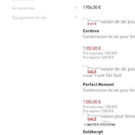
1 956,00 €
Accessoires
Équipement de ski
SALE
Cordova
S
Combinaison de ski pour f
1 352,00 €
Prix le plus bas:
1 436,00 €
Prix régulier:
1 690,00 €
SALE
Perfect Moment
S
M
L
1 200,00 €
Prix le plus bas:
1 500,00 €
Prix régulier:
1 500,00 €
SALE
LIMITED EDITION
Goldbergh
XS
S
M
L
XL