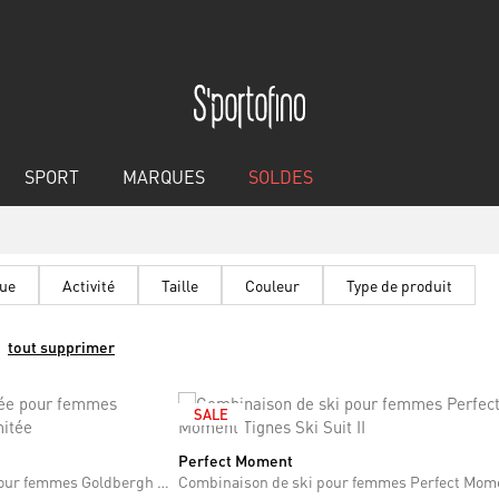
SPORT
MARQUES
SOLDES
ue
Activité
Taille
Couleur
Type de produit
tout supprimer
SALE
Perfect Moment
S
M
L
Combinaison de ski dorée pour femmes Goldbergh Char édition limitée