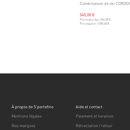
Combinaison de ski CORDO
545,00 €
Prix le plus bas:
654,00 €
Prix régulier:
1 090,00 €
À propos de S'portofino
Aide et contact
Mentions légales
Paiement et livraison
Nos marques
Rétractation / retour