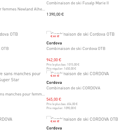
Combinaison de ski Fusalp Marie II
Combinaison technique pour femmes Newland Alhena
1 390,00 €
SALE
Cordova
S
M
L
a OTB
Combinaison de ski Cordova OTB
942,00 €
Prix le plus bas:
1 015,00 €
Prix régulier:
1 450,00 €
SALE
Cordova
M
Combinaison de ski CORDOVA
Combinaison de ski noire sans manches pour femmes Perfect Moment Super Star
545,00 €
Prix le plus bas:
654,00 €
Prix régulier:
1 090,00 €
SALE
Cordova
M