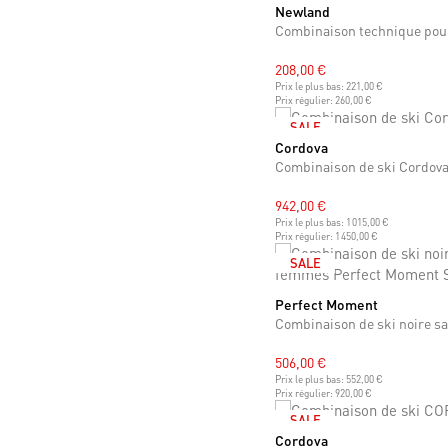
Newland
XS
S
M
L
208,00 €
Prix le plus bas:
221,00 €
Prix régulier:
260,00 €
SALE
Cordova
M
L
Combinaison de ski Cordov
942,00 €
Prix le plus bas:
1 015,00 €
Prix régulier:
1 450,00 €
SALE
Perfect Moment
M
506,00 €
Prix le plus bas:
552,00 €
Prix régulier:
920,00 €
SALE
Cordova
M