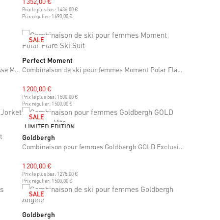
1 352,00 €
Prix le plus bas:
1 436,00 €
Prix régulier:
1 690,00 €
SALE
Perfect Moment
S
M
L
Combinaison de ski pour femmes Fusalp Clarisse Metal
Combinaison de ski pour femmes Moment Polar Flare Ski Suit
1 200,00 €
Prix le plus bas:
1 500,00 €
Prix régulier:
1 500,00 €
SALE
LIMITED EDITION
t
Goldbergh
XS
S
M
L
XL
Combinaison pour femmes Goldbergh GOLD Exclusive Vita
1 200,00 €
Prix le plus bas:
1 275,00 €
Prix régulier:
1 500,00 €
SALE
Goldbergh
XS
M
L