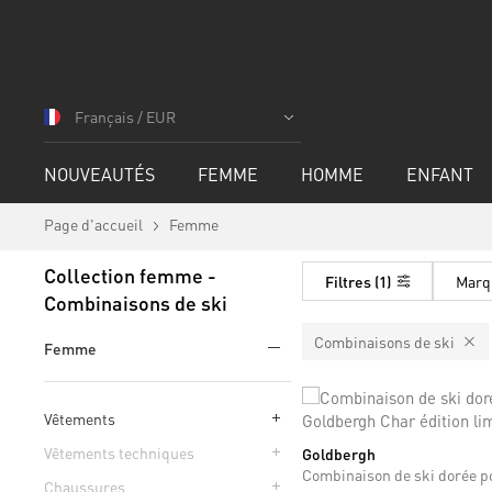
Allez
au
Français / EUR
contenu
NOUVEAUTÉS
FEMME
HOMME
ENFANT
Page d'accueil
Femme
Collection femme -
Filtres
1
Marq
Combinaisons de ski
Combinaisons de ski
Femme
Vêtements
Vêtements techniques
Goldbergh
M
Chaussures