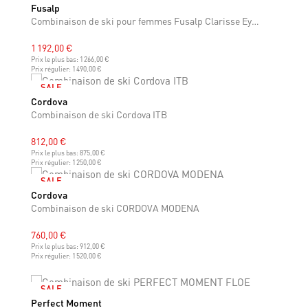
Fusalp
XS
S
M
Combinaison de ski pour femmes Fusalp Clarisse Eyelet
1 192,00 €
Prix le plus bas:
1 266,00 €
Prix régulier:
1 490,00 €
SALE
Cordova
S
M
L
Combinaison de ski Cordova ITB
812,00 €
Prix le plus bas:
875,00 €
Prix régulier:
1 250,00 €
SALE
Cordova
S
Combinaison de ski CORDOVA MODENA
760,00 €
Prix le plus bas:
912,00 €
Prix régulier:
1 520,00 €
SALE
Perfect Moment
S
M