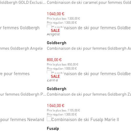
Combinaison pour femmes Goldbergh GOLD Exclusive Vita
1 040,00 €
Prix le plus bas:
1 300,00 €
Prix régulier:
1 300,00 €
SALE
Goldbergh
XS
S
M
emmes Goldbergh Angele
Combinaison de ski pour femmes Goldbergh A
800,00 €
Prix le plus bas:
850,00 €
Prix régulier:
1 000,00 €
SALE
Goldbergh
S
M
L
XL
Combinaison de ski noire pour femmes Goldbergh Parry
Combinaison de ski pour femmes Goldbergh Za
1 040,00 €
Prix le plus bas:
1 105,00 €
Prix régulier:
1 300,00 €
Fusalp
XS
S
M