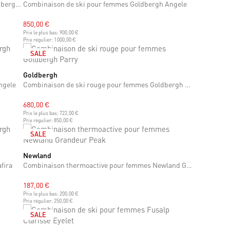
Combinaison de ski caramel pour femmes Goldbergh Lieke
Combinaison de ski pour femmes Goldbergh Angele
850,00 €
Prix le plus bas:
900,00 €
Prix régulier:
1 000,00 €
SALE
Goldbergh
XS
ngele
Combinaison de ski rouge pour femmes Goldbergh Parry
680,00 €
Prix le plus bas:
722,00 €
Prix régulier:
850,00 €
SALE
Newland
M
fira
Combinaison thermoactive pour femmes Newland Grandeur Peak
187,00 €
Prix le plus bas:
200,00 €
Prix régulier:
250,00 €
SALE