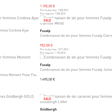
1 105,00 €
Prix le plus bas:
1 300,00 €
Prix régulier:
1 300,00 €
SALE
emmes Cordova Ajax
Fusalp
M
952,00 €
Prix le plus bas:
1 011,00 €
Prix régulier:
1 190,00 €
Fusalp
XS
Combinaison de ski pour femmes Fusalp Jorke
Combinaison de ski pour femmes Moment Polar Flare Ski Suit
1 490,00 €
SALE
Goldbergh
XS
M