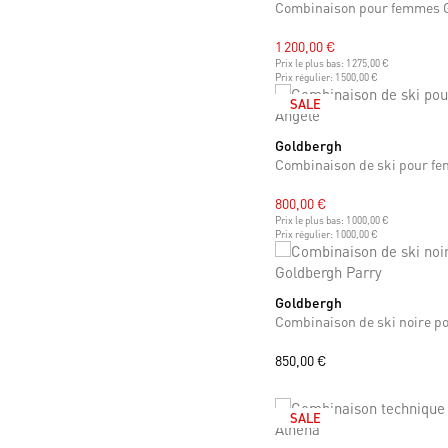
1 200,00 €
Prix le plus bas:
1 275,00 €
Prix régulier:
1 500,00 €
SALE
Goldbergh
XS
S
M
Combinaison de ski pour f
800,00 €
Prix le plus bas:
1 000,00 €
Prix régulier:
1 000,00 €
Goldbergh
S
M
L
850,00 €
SALE