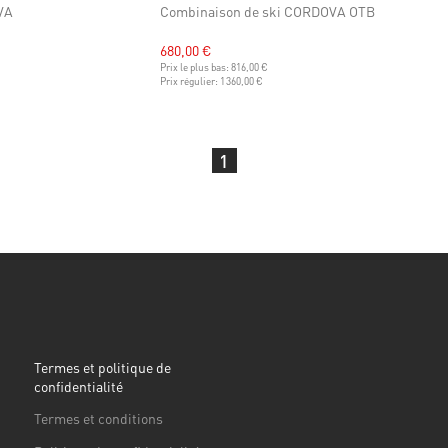
VA
Combinaison de ski CORDOVA OTB
680,00 €
Prix le plus bas:
816,00 €
Prix régulier:
1 360,00 €
1
Termes et politique de
confidentialité
Termes et conditions