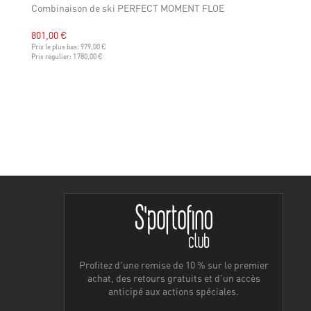
Combinaison de ski PERFECT MOMENT FLOE
801,00 €
Prix le plus bas:
979,00 €
Prix régulier:
1 780,00 €
Profitez d'une remise de 10 % sur le premier
achat, des retours gratuits et d'un accès
anticipé aux actions spéciales.