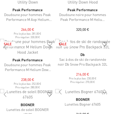
Peak Performance
Peak Performance
Doudoune pour hommes Peak
Doudoune noire pour hommes
Performance M Aop Helium
Peak Performance M Helium
Utility Down
Utility Down Hood
264,00 €
320,00 €
Prix le plus bas:
281,00 €
Prix régulier:
330,00 €
SALE
SALE
Db
Sac à dos de ski de randonnée
Peak Performance
noir Db Snow Pro Backpack 32L
Doudoune pour hommes Peak
Performance M Helium Down
216,00 €
Hood Jacket
Prix le plus bas:
230,00 €
238,00 €
Prix régulier:
270,00 €
Prix le plus bas:
252,00 €
Prix régulier:
280,00 €
BOGNER
Lunettes Bogner 67605
BOGNER
Lunettes de soleil BOGNER