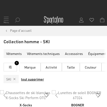
Allez
au
Menu
contenu
Page d'accueil
Collection homme - SKI
Vêtements
Vêtements techniques
Accessoires
Équipement 
1
Marque
Activité
Taille
Couleur
SKI
tout supprimer
X-Socks
BOGNER