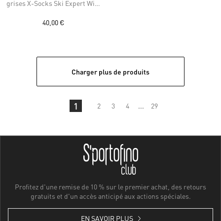
grises X-Socks Ski Expert Wild
OTC
40,00 €
Charger plus de produits
1
2
3
4
...
29
Profitez d'une remise de 10 % sur le premier achat, des retours
gratuits et d'un accès anticipé aux actions spéciales.
EN SAVOIR PLUS