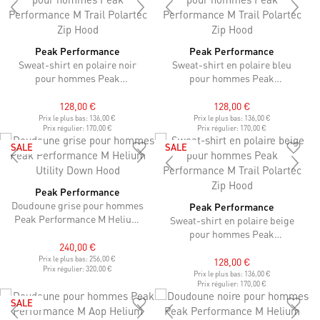
Peak Performance
Peak Performance
Sweat-shirt en polaire noir
Sweat-shirt en polaire bleu
pour hommes Peak
pour hommes Peak
Performance M Trail Polartec
Performance M Trail Polartec
Zip Hood
Zip Hood
128,00 €
128,00 €
Prix le plus bas:
136,00 €
Prix le plus bas:
136,00 €
Prix régulier:
170,00 €
Prix régulier:
170,00 €
SALE
SALE
Peak Performance
Doudoune grise pour hommes
Peak Performance
Peak Performance M Helium
Sweat-shirt en polaire beige
Utility Down Hood
pour hommes Peak
240,00 €
Performance M Trail Polartec
Prix le plus bas:
256,00 €
Zip Hood
128,00 €
Prix régulier:
320,00 €
Prix le plus bas:
136,00 €
Prix régulier:
170,00 €
SALE