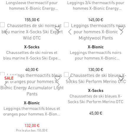
Longsleeve thermoactif pour
Leggings 3/4 thermoactifs pour
hommes X-Bionic Energy
hommes X-Bionic Energy
Accumulator Wild Shirt LS
Accumulator Wild 3/4 Pants
155,00 €
145,00 €
X-Socks
X-Bionic
Chaussettes de ski noires et
Leggings thermoactifs noirs
bleu marine X-Socks Ski Expert
pour hommes X-Bionic
Wild OTC
Mightywool Pants
40,00 €
130,00 €
SALE
X-Socks
Chaussettes de ski bleues X-
Socks Ski Perform Merino OTC
X-Bionic
Leggings thermoactifs bleus et
45,00 €
oranges pour hommes X-Bionic
Energy Accumulator Light
Pants
132,00 €
Prix le plus bas:
155,00 €