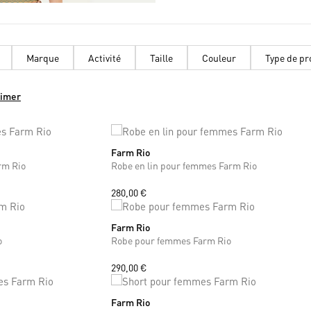
Marque
Activité
Taille
Couleur
Type de pr
rimer
Farm Rio
XS
S
rm Rio
Robe en lin pour femmes Farm Rio
280,00 €
Farm Rio
S
M
o
Robe pour femmes Farm Rio
290,00 €
Farm Rio
XS
S
M