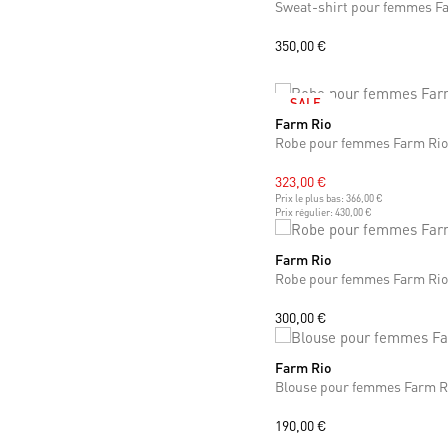
Sweat-shirt pour femmes F
350,00 €
SALE
Farm Rio
XS
S
M
Robe pour femmes Farm Rio
323,00 €
Prix le plus bas:
366,00 €
Prix régulier:
430,00 €
Farm Rio
S
M
Robe pour femmes Farm Rio
300,00 €
Farm Rio
XS
M
Blouse pour femmes Farm R
190,00 €