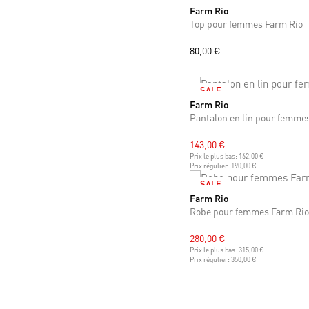
Farm Rio
XS
S
M
Top pour femmes Farm Rio
80,00 €
SALE
Farm Rio
XS
S
M
L
Pantalon en lin pour femme
143,00 €
Prix le plus bas:
162,00 €
Prix régulier:
190,00 €
SALE
Farm Rio
M
L
Robe pour femmes Farm Rio
280,00 €
Prix le plus bas:
315,00 €
Prix régulier:
350,00 €