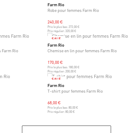
Farm Rio
XS
S
M
Robe pour femmes Farm Rio
240,00 €
Prix le plus bas:
272,00 €
Prix régulier:
320,00 €
SALE
Farm Rio
XS
S
M
L
s Farm Rio
Chemise en lin pour femmes Farm Rio
170,00 €
Prix le plus bas:
180,00 €
Prix régulier:
200,00 €
SALE
Farm Rio
XS
S
M
T-shirt pour femmes Farm Rio
68,00 €
Prix le plus bas:
80,00 €
Prix régulier:
80,00 €