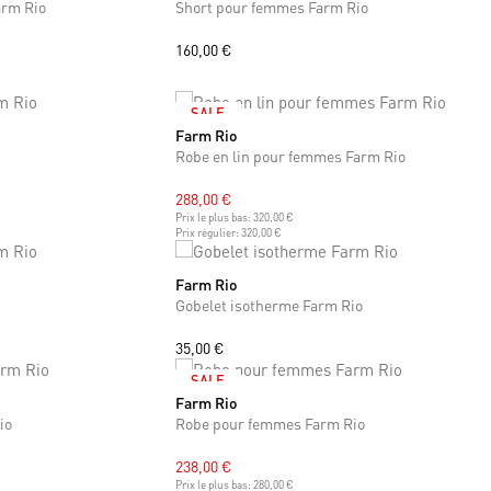
arm Rio
Short pour femmes Farm Rio
160,00 €
SALE
Farm Rio
XS
S
L
Robe en lin pour femmes Farm Rio
288,00 €
Prix le plus bas:
320,00 €
Prix régulier:
320,00 €
Farm Rio
ONE SIZE
Gobelet isotherme Farm Rio
35,00 €
SALE
Farm Rio
XS
S
M
io
Robe pour femmes Farm Rio
238,00 €
Prix le plus bas:
280,00 €