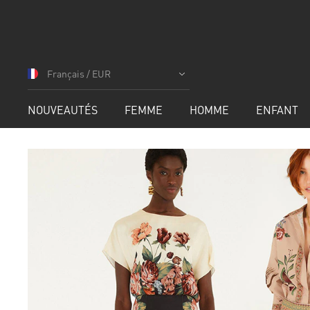
Allez
au
Français / EUR
contenu
NOUVEAUTÉS
FEMME
HOMME
ENFANT