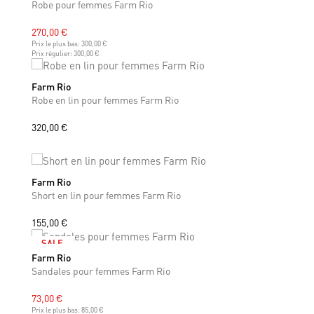
Robe pour femmes Farm Rio
270,00 €
Prix le plus bas:
300,00 €
Prix régulier:
300,00 €
Farm Rio
XS
S
M
Robe en lin pour femmes Farm Rio
320,00 €
Farm Rio
XS
M
Short en lin pour femmes Farm Rio
155,00 €
SALE
Farm Rio
37
38
39
40
41
42
Sandales pour femmes Farm Rio
73,00 €
Prix le plus bas:
85,00 €