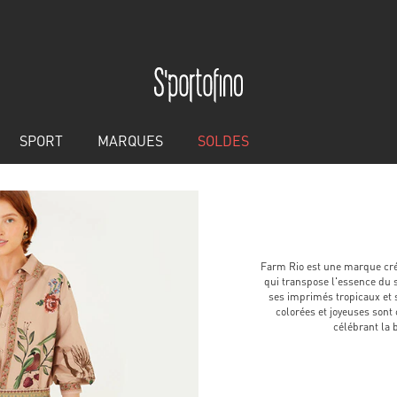
SPORT
MARQUES
SOLDES
Farm Rio est une marque créé
qui transpose l'essence du s
ses imprimés tropicaux et 
colorées et joyeuses sont
célébrant la b