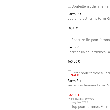
Farm Rio
ONE SIZE
Bouteille isotherme Farm Ri
35,00 €
Farm Rio
XS
S
L
Short en lin pour femmes F
160,00 €
SALE
Farm Rio
XS
Veste pour femmes Farm Ri
332,00 €
Prix le plus bas:
390,00 €
Prix régulier:
390,00 €