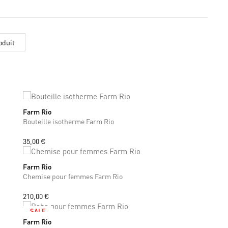
oduit
Farm Rio
ONE SIZE
Bouteille isotherme Farm Rio
35,00 €
Farm Rio
S
M
Chemise pour femmes Farm Rio
210,00 €
SALE
Farm Rio
XS
S
M