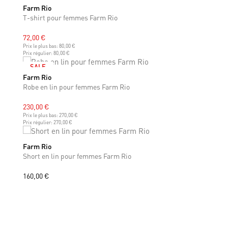
Farm Rio
XS
S
M
T-shirt pour femmes Farm Rio
72,00 €
Prix le plus bas:
80,00 €
Prix régulier:
80,00 €
SALE
Farm Rio
XS
S
M
Robe en lin pour femmes Farm Rio
230,00 €
Prix le plus bas:
270,00 €
Prix régulier:
270,00 €
Farm Rio
XS
S
Short en lin pour femmes Farm Rio
160,00 €