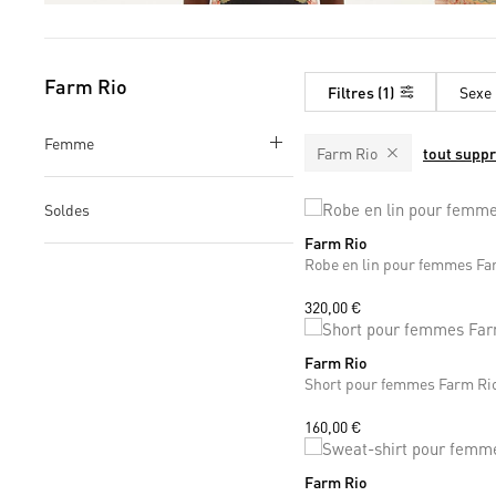
Farm Rio
Filtres
1
Sexe
Femme
Farm Rio
tout supp
Soldes
Farm Rio
XS
M
Robe en lin pour femmes Fa
320,00 €
Farm Rio
XS
S
Short pour femmes Farm Ri
160,00 €
Farm Rio
S
M
L