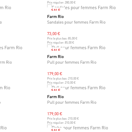
Prix régulier:
280,00 €
SALE
Farm Rio
37
38
39
40
o
Sandales pour femmes Farm Rio
73,00 €
Prix le plus bas:
85,00 €
Prix régulier:
85,00 €
SALE
Farm Rio
XS
S
M
L
arm Rio
Pull pour femmes Farm Rio
179,00 €
Prix le plus bas:
210,00 €
Prix régulier:
210,00 €
SALE
Farm Rio
XS
S
M
L
o
Pull pour femmes Farm Rio
179,00 €
Prix le plus bas:
210,00 €
Prix régulier:
210,00 €
SALE