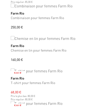
Prix régulier:
85,00 €
Farm Rio
XS
S
M
Combinaison pour femmes Farm Rio
250,00 €
Farm Rio
XS
S
Chemise en lin pour femmes Farm Rio
160,00 €
SALE
Farm Rio
XS
S
M
T-shirt pour femmes Farm Rio
68,00 €
Prix le plus bas:
80,00 €
Prix régulier:
80,00 €
SALE