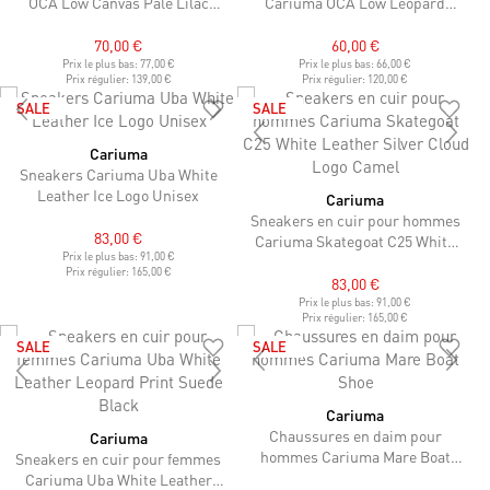
OCA Low Canvas Pale Lilac
Cariuma OCA Low Leopard
Parrot Print
Print Suede
70,00 €
60,00 €
Prix le plus bas:
77,00 €
Prix le plus bas:
66,00 €
Prix régulier:
139,00 €
Prix régulier:
120,00 €
SALE
SALE
Cariuma
Sneakers Cariuma Uba White
Leather Ice Logo Unisex
Cariuma
Sneakers en cuir pour hommes
83,00 €
Cariuma Skategoat C25 White
Prix le plus bas:
91,00 €
Leather Silver Cloud Logo
Prix régulier:
165,00 €
Camel
83,00 €
Prix le plus bas:
91,00 €
Prix régulier:
165,00 €
SALE
SALE
Cariuma
Chaussures en daim pour
Cariuma
hommes Cariuma Mare Boat
Sneakers en cuir pour femmes
Shoe
Cariuma Uba White Leather