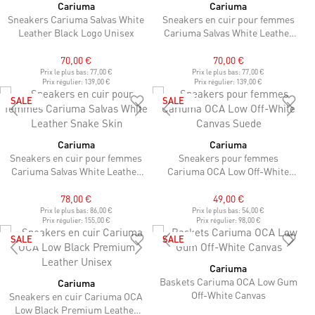
Cariuma
Cariuma
Sneakers Cariuma Salvas White
Sneakers en cuir pour femmes
Leather Black Logo Unisex
Cariuma Salvas White Leather
Sand Logo
70,00 €
70,00 €
Prix le plus bas:
77,00 €
Prix le plus bas:
77,00 €
Prix régulier:
139,00 €
Prix régulier:
139,00 €
SALE
SALE
Cariuma
Cariuma
Sneakers en cuir pour femmes
Sneakers pour femmes
Cariuma Salvas White Leather
Cariuma OCA Low Off-White
Snake Skin
Canvas Suede
78,00 €
49,00 €
Prix le plus bas:
86,00 €
Prix le plus bas:
54,00 €
Prix régulier:
155,00 €
Prix régulier:
98,00 €
SALE
SALE
Cariuma
Baskets Cariuma OCA Low Gum
Cariuma
Off-White Canvas
Sneakers en cuir Cariuma OCA
Low Black Premium Leather