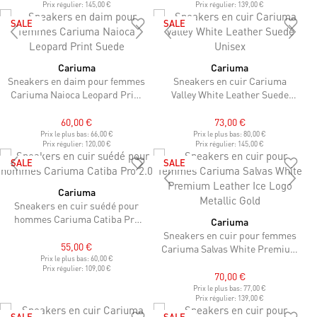
Prix régulier:
145,00 €
Prix régulier:
139,00 €
SALE
SALE
Cariuma
Cariuma
Sneakers en daim pour femmes
Sneakers en cuir Cariuma
Cariuma Naioca Leopard Print
Valley White Leather Suede
Suede
Unisex
60,00 €
73,00 €
Prix le plus bas:
66,00 €
Prix le plus bas:
80,00 €
Prix régulier:
120,00 €
Prix régulier:
145,00 €
SALE
SALE
Cariuma
Sneakers en cuir suédé pour
hommes Cariuma Catiba Pro
Cariuma
2.0
Sneakers en cuir pour femmes
55,00 €
Cariuma Salvas White Premium
Prix le plus bas:
60,00 €
Leather Ice Logo Metallic Gold
Prix régulier:
109,00 €
70,00 €
Prix le plus bas:
77,00 €
Prix régulier:
139,00 €
SALE
SALE