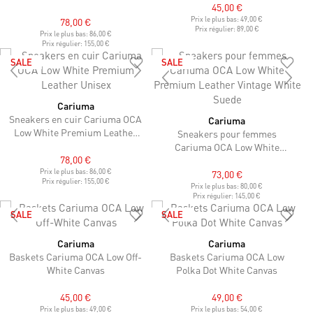
45,00 €
Unisex
Prix le plus bas:
49,00 €
78,00 €
Prix régulier:
89,00 €
Prix le plus bas:
86,00 €
Prix régulier:
155,00 €
SALE
SALE
Cariuma
Sneakers en cuir Cariuma OCA
Cariuma
Low White Premium Leather
Sneakers pour femmes
Unisex
Cariuma OCA Low White
78,00 €
Premium Leather Vintage
Prix le plus bas:
86,00 €
White Suede
73,00 €
Prix régulier:
155,00 €
Prix le plus bas:
80,00 €
Prix régulier:
145,00 €
SALE
SALE
Cariuma
Cariuma
Baskets Cariuma OCA Low Off-
Baskets Cariuma OCA Low
White Canvas
Polka Dot White Canvas
45,00 €
49,00 €
Prix le plus bas:
49,00 €
Prix le plus bas:
54,00 €