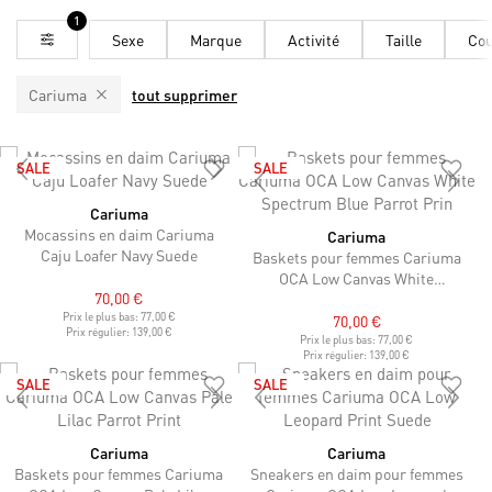
1
Sexe
Marque
Activité
Taille
Cou
Cariuma
tout supprimer
SALE
SALE
Cariuma
Mocassins en daim Cariuma
Cariuma
Caju Loafer Navy Suede
Baskets pour femmes Cariuma
OCA Low Canvas White
70,00 €
Spectrum Blue Parrot Prin
Prix le plus bas:
77,00 €
70,00 €
Prix régulier:
139,00 €
Prix le plus bas:
77,00 €
Prix régulier:
139,00 €
SALE
SALE
Cariuma
Cariuma
Baskets pour femmes Cariuma
Sneakers en daim pour femmes