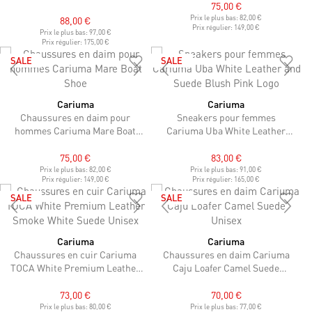
75,00 €
Leopard Print Suede Black
Prix le plus bas:
82,00 €
88,00 €
Prix régulier:
149,00 €
Prix le plus bas:
97,00 €
Prix régulier:
175,00 €
SALE
SALE
Cariuma
Cariuma
Chaussures en daim pour
Sneakers pour femmes
hommes Cariuma Mare Boat
Cariuma Uba White Leather
Shoe
and Suede Blush Pink Logo
75,00 €
83,00 €
Prix le plus bas:
82,00 €
Prix le plus bas:
91,00 €
Prix régulier:
149,00 €
Prix régulier:
165,00 €
SALE
SALE
Cariuma
Cariuma
Chaussures en cuir Cariuma
Chaussures en daim Cariuma
TOCA White Premium Leather
Caju Loafer Camel Suede
Smoke White Suede Unisex
Unisex
73,00 €
70,00 €
Prix le plus bas:
80,00 €
Prix le plus bas:
77,00 €