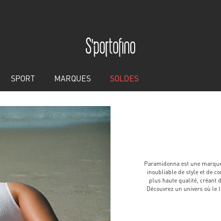
SPORT
MARQUES
SOLDES
Paramidonna est une marque 
inoubliable de style et de c
plus haute qualité, créant 
Découvrez un univers où le l