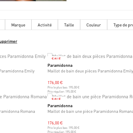
Marque
Activité
Taille
Couleur
Type de pr
supprimer
SALE
Paramidonna
XS
S
M
L
XL
XXL
s Paramidonna Emily
Maillot de bain deux pièces Paramidonna Emil
176,00 €
Prix le plus bas:
195,00 €
Prix régulier:
195,00 €
SALE
Paramidonna
XS
S
M
L
XL
XXL
Paramidonna Romana
Maillot de bain une pièce Paramidonna Roman
176,00 €
Prix le plus bas:
195,00 €
Prix régulier:
195,00 €