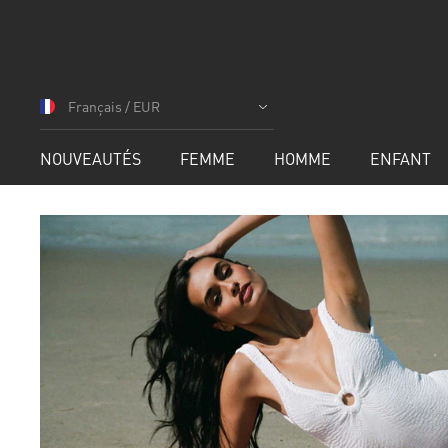
Allez
au
Français / EUR
contenu
NOUVEAUTÉS
FEMME
HOMME
ENFANT