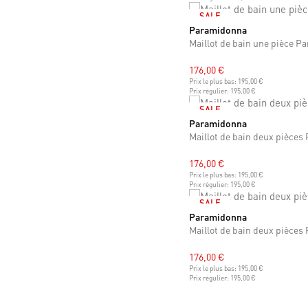
SALE
Paramidonna
XS
S
M
L
XL
XXL
Maillot de bain une pièce P
176,00 €
Prix le plus bas:
195,00 €
Prix régulier:
195,00 €
SALE
Paramidonna
XS
S
M
L
XL
XXL
Maillot de bain deux pièces
176,00 €
Prix le plus bas:
195,00 €
Prix régulier:
195,00 €
SALE
Paramidonna
XS
S
M
L
XL
XXL
ONE SI
Maillot de bain deux pièces
176,00 €
Prix le plus bas:
195,00 €
Prix régulier:
195,00 €