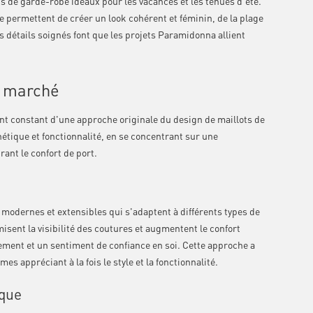
 de garde-robe idéaux pour les vacances et les tenues d'été.
 permettent de créer un look cohérent et féminin, de la plage
 détails soignés font que les projets Paramidonna allient
e marché
nt constant d'une approche originale du design de maillots de
hétique et fonctionnalité, en se concentrant sur une
ant le confort de port.
 modernes et extensibles qui s'adaptent à différents types de
ent la visibilité des coutures et augmentent le confort
vement et un sentiment de confiance en soi. Cette approche a
s appréciant à la fois le style et la fonctionnalité.
ique