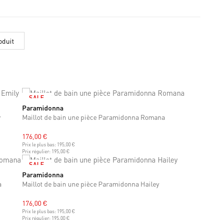
oduit
SALE
Paramidonna
XS
S
M
L
XL
XXL
y
Maillot de bain une pièce Paramidonna Romana
176,00 €
Prix le plus bas:
195,00 €
Prix régulier:
195,00 €
SALE
Paramidonna
XS
S
M
L
XL
XXL
a
Maillot de bain une pièce Paramidonna Hailey
176,00 €
Prix le plus bas:
195,00 €
Prix régulier:
195,00 €