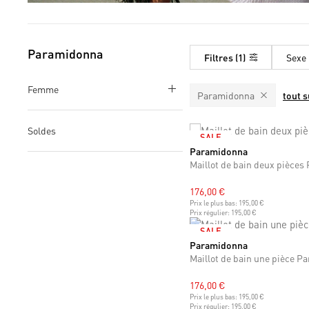
Paramidonna
Filtres
1
Sexe
Femme
Paramidonna
tout 
Soldes
SALE
Paramidonna
XS
S
M
L
XL
XXL
Maillot de bain deux pièce
176,00 €
Prix le plus bas:
195,00 €
Prix régulier:
195,00 €
SALE
Paramidonna
XS
S
M
L
XL
XXL
Maillot de bain une pièce 
176,00 €
Prix le plus bas:
195,00 €
Prix régulier:
195,00 €