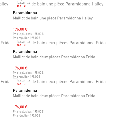
SALE
Paramidonna
XS
S
M
L
XL
XXL
Maillot de bain une pièce Paramidonna Hailey
176,00 €
Prix le plus bas:
195,00 €
Prix régulier:
195,00 €
SALE
Paramidonna
XS
S
M
L
XL
XXL
Maillot de bain deux pièces Paramidonna Frida
176,00 €
Prix le plus bas:
195,00 €
Prix régulier:
195,00 €
SALE
Paramidonna
XS
S
M
L
XL
XXL
Maillot de bain deux pièces Paramidonna Frida
176,00 €
Prix le plus bas:
195,00 €
Prix régulier:
195,00 €