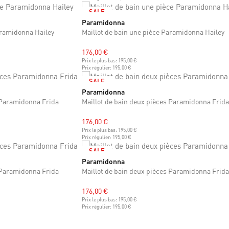
SALE
Paramidonna
XS
S
M
L
XL
XXL
aramidonna Hailey
Maillot de bain une pièce Paramidonna Hailey
176,00 €
Prix le plus bas:
195,00 €
Prix régulier:
195,00 €
SALE
Paramidonna
XS
S
M
L
XL
XXL
 Paramidonna Frida
Maillot de bain deux pièces Paramidonna Frida
176,00 €
Prix le plus bas:
195,00 €
Prix régulier:
195,00 €
SALE
Paramidonna
ZE
XS
S
M
L
XL
XXL
 Paramidonna Frida
Maillot de bain deux pièces Paramidonna Frida
176,00 €
Prix le plus bas:
195,00 €
Prix régulier:
195,00 €