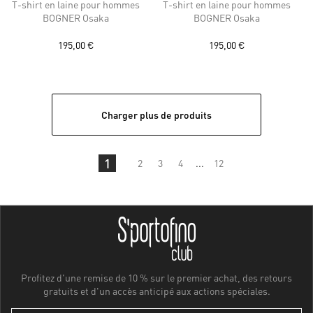
T-shirt en laine pour hommes
T-shirt en laine pour hommes
BOGNER Osaka
BOGNER Osaka
195,00 €
195,00 €
Charger plus de produits
1
2
3
4
...
12
Profitez d'une remise de 10 % sur le premier achat, des retours
gratuits et d'un accès anticipé aux actions spéciales.