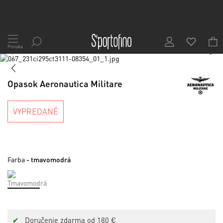
Skip
to
Ponuka
1
/
6
Content
Preskočiť
na
Preskočiť
koniec
na
Opasok Aeronautica Militare
galérie
začiatok
obrázkov
galérie
obrázkov
VYPREDANÉ
Farba
- tmavomodrá
✔
Doručenie zdarma od 180 €