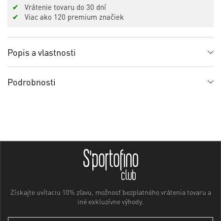
✔
Vrátenie tovaru do 30 dní
✔
Viac ako 120 premium značiek
Popis a vlastnosti
Podrobnosti
Získajte uvítaciu 10% zľavu, možnosť bezplatného vrátenia tovaru a
iné exkluzívne výhody.