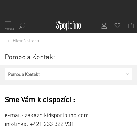
Skip
to
Ponuka
Content
Hlavná strana
Pomoc a Kontakt
Pomoc a Kontakt
Sme Vám k dispozícii:
e-mail: zakaznik@sportofino.com
infolinka: +421 233 322 931