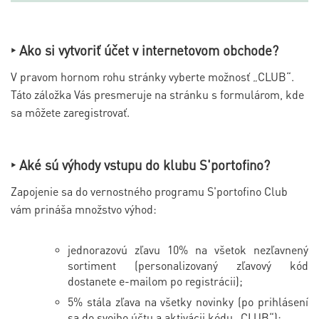
‣ Ako si vytvoriť účet v internetovom obchode?
V pravom hornom rohu stránky vyberte možnosť „CLUB“.
Táto záložka Vás presmeruje na stránku s formulárom, kde
sa môžete zaregistrovať.
‣ Aké sú výhody vstupu do klubu S'portofino?
Zapojenie sa do vernostného programu S'portofino Club
vám prináša množstvo výhod:
jednorazovú zľavu 10% na všetok nezľavnený
sortiment (personalizovaný zľavový kód
dostanete e-mailom po registrácii);
5% stála zľava na všetky novinky (po prihlásení
sa do svojho účtu a aktivácii kódu „CLUB“);