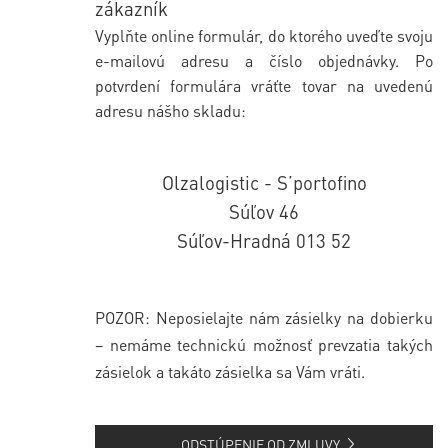
zákazník
Vyplňte online formulár, do ktorého uveďte svoju
e-mailovú adresu a číslo objednávky. Po
potvrdení formulára vráťte tovar na uvedenú
adresu nášho skladu:
Olzalogistic - S’portofino
Súľov 46
Súľov-Hradná 013 52
POZOR: Neposielajte nám zásielky na dobierku
– nemáme technickú možnosť prevzatia takých
zásielok a takáto zásielka sa Vám vráti.
ODSTÚPENIE OD ZMLUVY