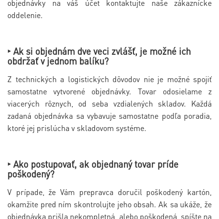
objednávky na váš účet kontaktujte naše zákaznícke
oddelenie.
‣ Ak si objednám dve veci zvlášť, je možné ich
obdržať v jednom balíku?
Z technických a logistických dôvodov nie je možné spojiť
samostatne vytvorené objednávky. Tovar odosielame z
viacerých rôznych, od seba vzdialených skladov. Každá
zadaná objednávka sa vybavuje samostatne podľa poradia,
ktoré jej prislúcha v skladovom systéme.
‣ Ako postupovať, ak objednaný tovar príde
poškodený?
V prípade, že Vám prepravca doručil poškodený kartón,
okamžite pred ním skontrolujte jeho obsah. Ak sa ukáže, že
objednávka prišla nekompletná, alebo poškodená, spíšte na