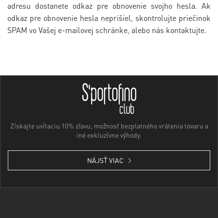
adresu dostanete odkaz pre obnovenie svojho hesla. Ak
odkaz pre obnovenie hesla neprišiel, skontrolujte priečinok
SPAM vo Vašej e-mailovej schránke, alebo nás kontaktujte.
Získajte uvítaciu 10% zľavu, možnosť bezplatného vrátenia tovaru a
iné exkluzívne výhody.
NÁJSŤ VIAC