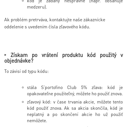
kód je zadaný nesprávne (napr. obsahuje
medzeru).
Ak problém pretrváva, kontaktujte naše zákaznícke
oddelenie s uvedením čísla zľavového kódu.
‣ Získam po vrátení produktu kód použitý v
objednávke?
To závisí od typu kódu:
stála S’portofino Club 5% zľava: kód je
opakovateľne použiteľný, môžete ho použiť znova.
zľavový kód: v čase trvania akcie, môžete tento
kód použiť znova. Ak sa akcia skončila, kód je
neplatný a po skončení akcie ho už použiť
nemôžete.