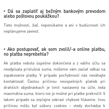
‣
Dá sa zaplatiť aj bežným bankovým prevodom
alebo poštovou poukážkou?
Tieto možnosti, žiaľ, neponúkame a ani v budúcnosti ich
neplánujeme zaviesť.
‣
Ako postupovať, ak som zvolil/-a online platbu,
no platba neprebehla?
Ak platba nebola úspešne dokončená a z vášho účtu sa
neodpísala príslušná suma, môžeme vám zaslať odkaz na
zopakovanie platby. V prípade pochybností nás neváhajte
kontaktovať. Častou príčinou neúspešných platieb pri
drahších objednávkach je
limit nastavený na účte, teda
maximálna suma, ktorú nie je možné pri platbe prekročiť. V
takom prípade sa zvyčajne zobrazí chybové hlásenie. Inou
príčinou môžu byť súbory cookies – vtedy dochádza k