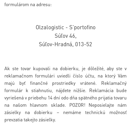
formulárom na adresu:
Olzalogistic - S'portofino
Súľov 46,
Súľov-Hradná, 013-52
Ak ste tovar kupovali na dobierku, je dôležité, aby ste v
reklamačnom formulári uviedli číslo účtu, na ktorý Vám
majú byť finančné prostriedky vrátené. Reklamačný
formulár k stiahnutiu, nájdete nižšie. Reklamácia bude
vyriešená v priebehu 14 dní odo dňa spätného prijatia tovaru
na našom hlavnom sklade. POZOR! Neposielajte nám
zásielky na dobierku – nemáme technickú možnosť
prevzatia takejto zásielky.