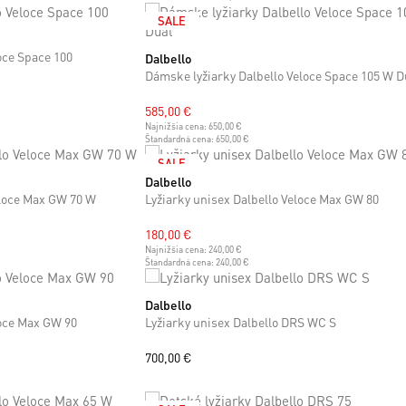
SALE
oce Space 100
Dalbello
23 cm
23.5 cm
24 cm
24.5 cm
25 cm
25.5 cm
26 cm
26.5
27 cm
27.5 cm
Dámske lyžiarky Dalbello Veloce Space 105 W D
585,00 €
Najnižšia cena:
650,00 €
Štandardná cena:
650,00 €
SALE
Dalbello
 cm
26.5 cm
30 cm
30.5 cm
31 cm
31.5 cm
eloce Max GW 70 W
Lyžiarky unisex Dalbello Veloce Max GW 80
180,00 €
Najnižšia cena:
240,00 €
Štandardná cena:
240,00 €
Dalbello
25 cm
25.5 cm
26 cm
26.5 cm
27 cm
27.5 cm
loce Max GW 90
Lyžiarky unisex Dalbello DRS WC S
700,00 €