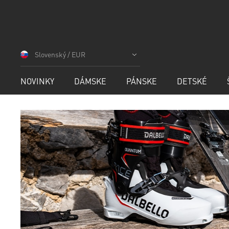
Skip
to
Slovenský / EUR
Content
NOVINKY
DÁMSKE
PÁNSKE
DETSKÉ