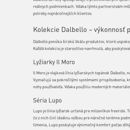
reálnych podmienkach. Vďaka týmto partnerstvám môže
potreby najnáročnejších klientov.
Kolekcie Dalbello – výkonnosť 
Dalbello ponúka širokú škálu produktov, ktoré uspokoju
Každá kolekcia je starostlivo navrhnutá, aby poskytov
Lyžiarky Il Moro
Il Moro je vlajková línia lyžiarskych topánok Dalbello, 
Vyznačujú sa pokročilými systémami prispôsobenia, kt
nohy používateľa. Vďaka použitiu moderných materiálov
Séria Lupo
Lupo je línia lyžiarok určená pre milovníkov freeride. T
čo z nich činí ideálnu voľbou pre náročné terénne podm
tlmenia, Lupo poskytuje výnimočný komfort počas dlhý