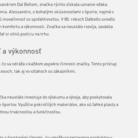
ssandrom Dal Bellom, značka rýchlo získala uznanie vďaka
enia. Alessandro, s bohatými skúsenosťami v športe, najmä v
jú inovatívnosť so spoľahlivosťou. V 80. rokoch Dalbello uviedlo
m komfortu a výkonnosti. Značka sa neustále rozvíja, zavádza
ať si silnú pozíciu na trhu.
ť a výkonnosť
ť, čo sa odráža v každom aspekte činnosti značky. Tento prístup
cesoch, tak aj vo vzťahoch so zákazníkmi.
ačka neustále investuje do výskumu a vývoja, aby poskytovala
športov. Využitie pokročilých materiálov, ako sú ľahké plasty a
adnou trvácnosťou a funkčnosťou.
rmi a športovými tímami, čo umožňuje testovanie produktov v