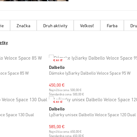
ie
Značka
Druh aktivity
Veľkosť
Farba
Dru
etky
SALE
Dalbello
23 cm
23.5 cm
24 cm
24.5 cm
26 cm
26.5 cm
loce Space 85 W
Dámske lyžiarky Dalbello Veloce Space 95 W
450,00 €
Najnižšia cena:
500,00 €
Štandardná cena:
500,00 €
SALE
Dalbello
25 cm
25.5 cm
26 cm
26.5 cm
30 cm
30.5 cm
oce Space 130 Dual
Lyžiarky unisex Dalbello Veloce Space 120 Dual
585,00 €
Najnižšia cena:
650,00 €
Štandardná cena:
650,00 €