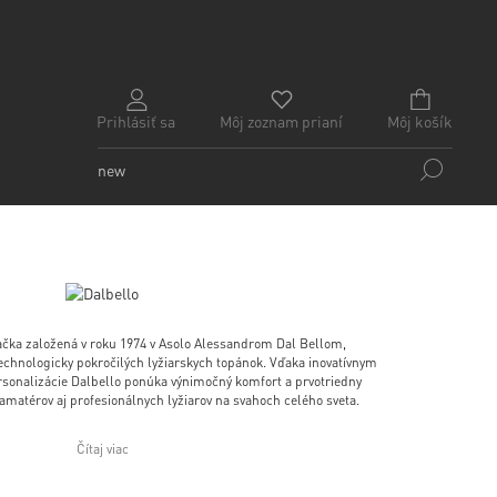
Prihlásiť sa
Môj zoznam prianí
Môj košík
načka založená v roku 1974 v Asolo Alessandrom Dal Bellom,
technologicky pokročilých lyžiarskych topánok. Vďaka inovatívnym
sonalizácie Dalbello ponúka výnimočný komfort a prvotriedny
amatérov aj profesionálnych lyžiarov na svahoch celého sveta.
Čítaj viac