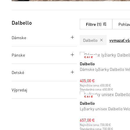
Dalbello
Filtre
1
Pohlav
Dámske
Dalbello
vymazať vš
Pánske
SALE
Dalbello
23 cm
23.5 cm
Dámske lyžiarky Dalbello Ve
Detské
405,00 €
Najnižšia cena:
450,00 €
Výpredaj
Štandardná cena:
450,00 €
SALE
Dalbello
26 cm
26.5 cm
28 cm
28.5 cm
Lyžiarky unisex Dalbello Vel
657,00 €
Najnižšia cena:
730,00 €
Štandardná cena:
730,00 €