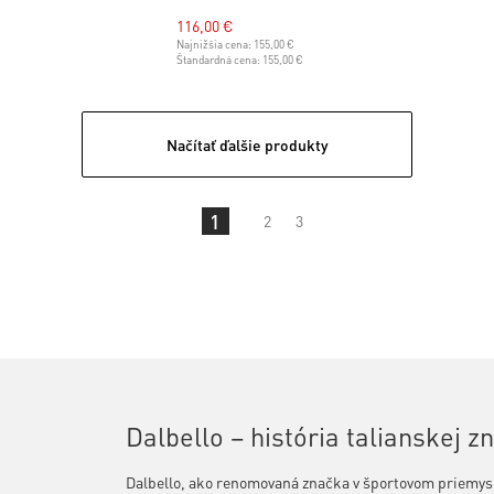
116,00 €
Najnižšia cena:
155,00 €
Štandardná cena:
155,00 €
Načítať ďalšie produkty
1
2
3
Dalbello – história talianskej z
Dalbello, ako renomovaná značka v športovom priemysl