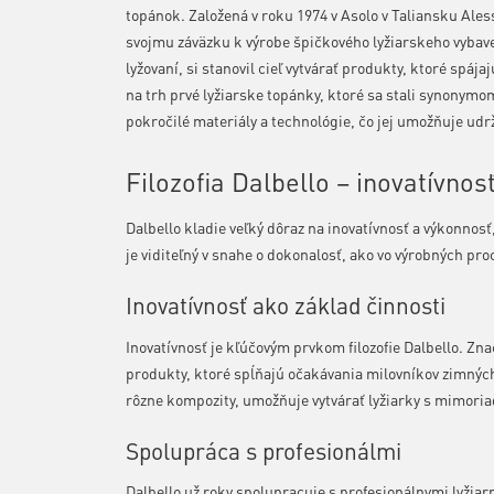
topánok. Založená v roku 1974 v Asolo v Taliansku Ale
svojmu záväzku k výrobe špičkového lyžiarskeho vybav
lyžovaní, si stanovil cieľ vytvárať produkty, ktoré spája
na trh prvé lyžiarske topánky, ktoré sa stali synonymo
pokročilé materiály a technológie, čo jej umožňuje udrž
Filozofia Dalbello – inovatívnos
Dalbello kladie veľký dôraz na inovatívnosť a výkonnos
je viditeľný v snahe o dokonalosť, ako vo výrobných pro
Inovatívnosť ako základ činnosti
Inovatívnosť je kľúčovým prvkom filozofie Dalbello. Zn
produkty, ktoré spĺňajú očakávania milovníkov zimných 
rôzne kompozity, umožňuje vytvárať lyžiarky s mimori
Spolupráca s profesionálmi
Dalbello už roky spolupracuje s profesionálnymi lyžia