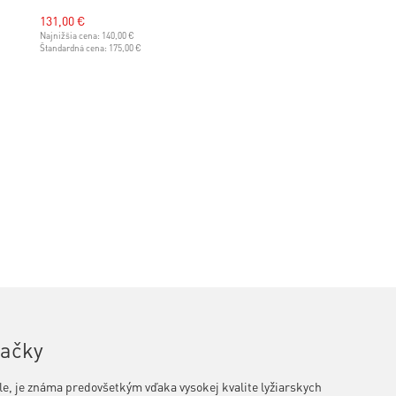
131,00 €
Najnižšia cena:
140,00 €
Štandardná cena:
175,00 €
načky
e, je známa predovšetkým vďaka vysokej kvalite lyžiarskych