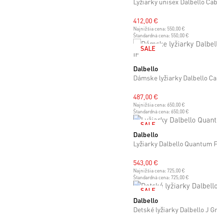
Lyžiarky unisex Dalbello Cab
412,00 €
Najnižšia cena:
550,00 €
Štandardná cena:
550,00 €
SALE
Dalbello
26 cm
26.5 cm
27 cm
27.5 cm
Dámske lyžiarky Dalbello Ca
487,00 €
Najnižšia cena:
650,00 €
Štandardná cena:
650,00 €
SALE
Dalbello
27 cm
27.5 cm
28 cm
28.5 cm
29
Lyžiarky Dalbello Quantum 
543,00 €
Najnižšia cena:
725,00 €
Štandardná cena:
725,00 €
SALE
Dalbello
KIDS
15 cm
15.5 cm
16 cm
16.5 cm
Detské lyžiarky Dalbello J 