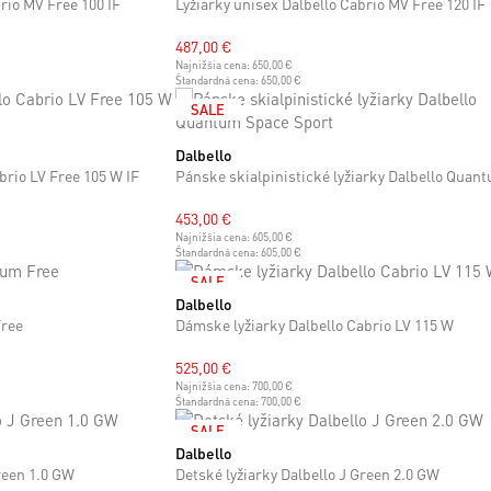
rio MV Free 100 IF
Lyžiarky unisex Dalbello Cabrio MV Free 120 IF
487,00 €
Najnižšia cena:
650,00 €
Štandardná cena:
650,00 €
SALE
Dalbello
25 cm
25.5 cm
26 cm
26.5 cm
27 cm
27.5 cm
28 cm
28.5
29 cm
29.5 cm
30 cm
30.5 cm
brio LV Free 105 W IF
453,00 €
Najnižšia cena:
605,00 €
Štandardná cena:
605,00 €
SALE
Dalbello
 cm
29.5 cm
30 cm
30.5 cm
26 cm
26.5 cm
38
39.5
Free
Dámske lyžiarky Dalbello Cabrio LV 115 W
525,00 €
Najnižšia cena:
700,00 €
Štandardná cena:
700,00 €
SALE
Dalbello
KIDS
19 cm
19.5 cm
20 cm
20.5 cm
21 cm
21.5 cm
Green 1.0 GW
Detské lyžiarky Dalbello J Green 2.0 GW