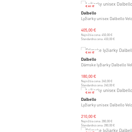
SALE
Dalbello
24 cm
24.5 cm
Lyžiarky unisex Dalbello Vel
405,00 €
Najnižšia cena:
450,00 €
Štandardná cena:
450,00 €
SALE
Dalbello
23 cm
23.5 cm
24 cm
24.5 cm
26
Dámske lyžiarky Dalbello V
180,00 €
Najnižšia cena:
240,00 €
Štandardná cena:
240,00 €
SALE
Dalbello
25 cm
25.5 cm
Lyžiarky unisex Dalbello Ve
210,00 €
Najnižšia cena:
280,00 €
Štandardná cena:
280,00 €