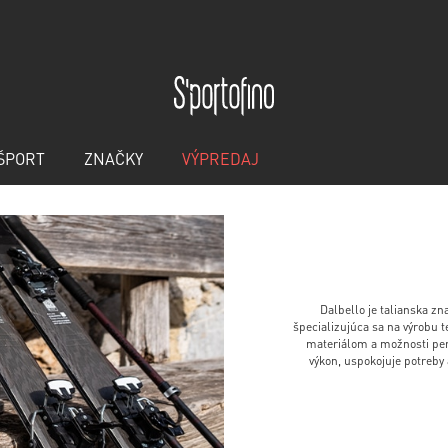
ŠPORT
ZNAČKY
VÝPREDAJ
Dalbello je talianska z
špecializujúca sa na výrobu 
materiálom a možnosti per
výkon, uspokojuje potreby 