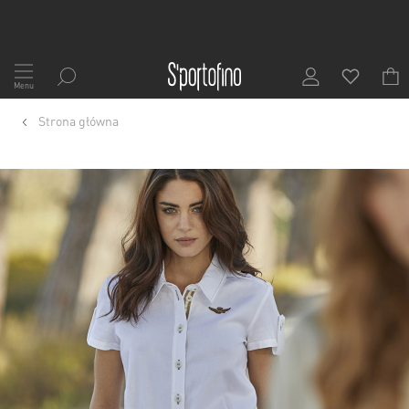
Przejdź
do
Menu
treści
Strona główna