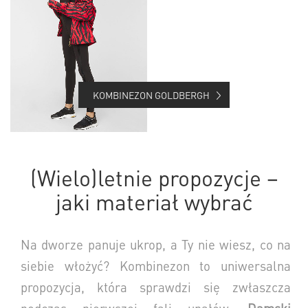
KOMBINEZON GOLDBERGH
(Wielo)letnie propozycje –
jaki materiał wybrać
Na dworze panuje ukrop, a Ty nie wiesz, co na
siebie włożyć? Kombinezon to uniwersalna
propozycja, która sprawdzi się zwłaszcza