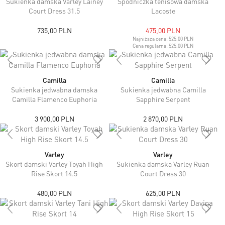
Sukienka damska Varley Lainey
Spódniczka tenisowa damska
Court Dress 31.5
Lacoste
735,00 PLN
475,00 PLN
Najniższa cena:
525,00 PLN
Cena regularna:
525,00 PLN
Camilla
Camilla
Sukienka jedwabna damska
Sukienka jedwabna Camilla
Camilla Flamenco Euphoria
Sapphire Serpent
3 900,00 PLN
2 870,00 PLN
Varley
Varley
Skort damski Varley Toyah High
Sukienka damska Varley Ruan
Rise Skort 14.5
Court Dress 30
480,00 PLN
625,00 PLN