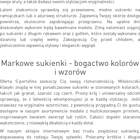
swoje atuty, a także dodasz swoim stylizacjom oryginalności.
Latem znakomicie sprawdzą się przewiewne, modne sukienki na
ramiączkach lub o ażurowej strukturze. Zapewnią Twojej skórze dostęp
powietrza, skutecznie zapobiegając przegrzaniu. Na upalne dni
doskonałym wyborem będą bawełniane modele. Zimą natomiast sięgnij
po sukienki z długim rękawem oraz z golfem, które zostały wykonane z
dzianiny lub ciepłej wełny. Zabezpieczą Cię przed chłodem, a
jednocześnie zapewnią stylowy i elegancki wygląd.
Markowe sukienki - bogactwo kolorów
i wzorów
Oferta S’portofino zaskoczy Cię swoją różnorodnością. Miłośniczki
klasyki znajdą w niej ponadczasowe sukienki w stonowanych kolorach,
takich jak granat, szarość czy czerń. Prosty krój i uniwersalny odcień
sprawiają, że z łatwością wkomponujesz je w każdą stylizację. Jeśli
stawiasz na oryginalne wzornictwo, z pewnością przypadną Ci do gustu
dostępne w naszym asortymencie modele z multikolorowym printem,
inspirowanym światem zwierząt lub roślin. Całości dopełni staranne
wykończenie, z niezwykłą dbałością o każdy detal.
W naszym sklepie internetowym bez trudu znajdziesz sukienkę,
dopasowaną do rodzaju Twojej sylwetki. Polecamy krótkie i długie