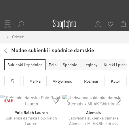
Przejdź
do
Menu
treści
Odzież
Modne sukienki i spódnice damskie
Sukienki i spódnice
Polo
Spodnie
Leginsy
Kurtki i płasz
Marka
Aktywność
Rozmiar
Kolor
SALE
Polo Ralph Lauren
Alemais
Sukienka damska Polo Ralph
Jedwabna sukienka damska
Lauren
Alemais x MLAK Shirtdress