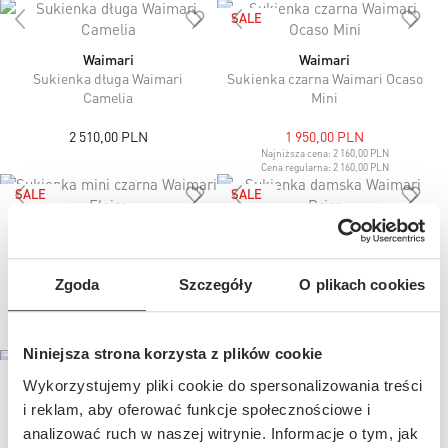
SALE
Waimari
Waimari
Sukienka długa Waimari
Sukienka czarna Waimari Ocaso
Camelia
Mini
2 510,00 PLN
1 950,00 PLN
Najniższa cena:
2 160,00 PLN
Cena regularna:
2 160,00 PLN
SALE
SALE
Waimari
Waimari
Sukienka mini czarna Waimari
Sukienka damska Waimari
Eloise
Brisa
Zgoda
Szczegóły
O plikach cookies
1 840,00 PLN
2 120,00 PLN
Najniższa cena:
2 040,00 PLN
Najniższa cena:
2 350,00 PLN
Cena regularna:
2 040,00 PLN
Cena regularna:
2 350,00 PLN
Niniejsza strona korzysta z plików cookie
SALE
Wykorzystujemy pliki cookie do spersonalizowania treści
i reklam, aby oferować funkcje społecznościowe i
Polo Ralph Lauren
Varley
Spódnica sportowa damska
Spódnica dzianinowa damska
analizować ruch w naszej witrynie. Informacje o tym, jak