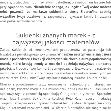
modele, z głębokim lub niewielkim dekoltem, o swobodnym fasonie lub
przylegające do ciała.
Niezależnie od tego, jaki będzie Twój wybór możes
mieć pewność, że markowe sukienki z oferty S’portofino spełnią
wszystkie Twoje oczekiwania
, zapewniając najwyższy komfort noszenia
oraz pełną swobodę ruchów.
Sukienki znanych marek - z
najwyższej jakości materiałów
Zakup sukienek od renomowanych producentów to gwarancja ich
trwałości i perfekcyjnego wykonania.
W naszym asortymencie znajdzies
modele pochodzące z kolekcji cieszących się obecnie dużą popularnością
marek, które kreują trendy w modzie i spełniają najwyższe standardy
jakości
, w trosce o Twój komfort i samopoczucie. Bez wątpienia należy do
nich LoveShackFancy, która projektuje modne sukienki o romantycznym
charakterze. Dzięki nim Twoje stylizacje nabiorą lekkości i subtelności.
Chervo z powodzeniem łączy nowoczesną technologię z niebanalnym
designem, tworząc modele dla miłośniczek golfa i nie tylko. Jeśli lubisz
sportowy styl, z pewnością spodobają Ci się produkty marek Sportalm
oraz Helly Hansen. Sukienki
z kolekcji Polo Ralph Lauren nadadzą
Twojemu strojowi ekskluzywnego charakteru, a Maia Bergman zaskoczy
Cię unikatowymi rozwiązaniami. W ofercie S’portofino nie mogło także