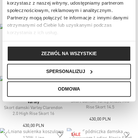
Polo Ralph Lauren
Varley Sinclair Knit Skirt
korzystasz z naszej witryny, udostępniamy partnerom
społecznościowym, reklamowym i analitycznym.
1 080,00 PLN
625,00 PLN
Partnerzy mogą połączyć te informacje z innymi danymi
Najniższa cena:
1 200,00 PLN
Cena regularna:
1 200,00 PLN
otrzymanymi od Ciebie lub uzyskanymi podczas
korzystania z ich usług.
Varley
Sukienka damska Varley Nico
Varley
ZEZWÓL NA WSZYSTKIE
Court Dress 32
Skort damski Varley Clarendon
2.0 High Rise Skort 16
735,00 PLN
SPERSONALIZUJ
430,00 PLN
ODMOWA
Varley
Skort damski Varley Chase Mid
Varley
Rise Skort 14.5
Skort damski Varley Clarendon
2.0 High Rise Skort 16
430,00 PLN
430,00 PLN
SALE