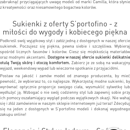
zabraknąć przyciągających uwagę modeli od marki Camilla, która słynie
z kreatywności oraz niesamowitego bogactwa kolorów.
Sukienki z oferty S’portofino - z
miłości do wygody i kobiecego piękna
Podkreśl swój wyjątkowy styl i załóż jedną z dostępnych w naszej ofercie
sukienek. Poczujesz się piękna, pewna siebie i szczęśliwa. Wybieraj
spośród licznych fasonów i kolorów. Ciesz się miękkością materiałów
oraz modnymi akcentami.
Dostępne w naszej ofercie sukienki delikatnie
otulą Twoją skórę i otoczą komfortem.
Zabierz je ze sobą na wakacyjny
wyjazd, weekendowy wypad lub wieczorne spotkanie z przyjaciółmi.
Postaw na jakość i zamów model od znanego producenta, by mieć
pewność, że wybierasz to, co najlepsze. Wykorzystaj modne sukienki,
by
wyrównać optycznie proporcje swojego ciała, wysmuklić sylwetkę lub
wydłużyć ją. Wzbogać o nie swój codzienny styl lub zapewnij sobie przy
ich pomocy oszałamiający wygląd podczas wyjątkowych okazji. Nie wahaj
się i złóż zamówienie w naszym sklepie internetowym już teraz! Zdecyduj
się na jeden z dostępnych w S’portofino modeli i dokonaj wygodnego
zakupu online!