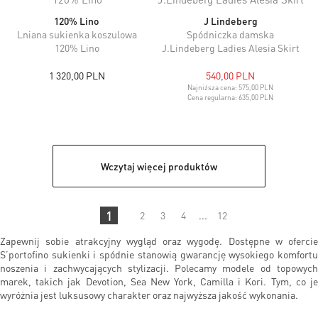
120% Lino
J Lindeberg
Lniana sukienka koszulowa
Spódniczka damska
120% Lino
J.Lindeberg Ladies Alesia Skirt
1 320,00 PLN
540,00 PLN
Najniższa cena:
575,00 PLN
Cena regularna:
635,00 PLN
Wczytaj więcej produktów
1
2
3
4
...
12
Zapewnij sobie atrakcyjny wygląd oraz wygodę. Dostępne w ofercie
S’portofino sukienki i spódnie stanowią gwarancję wysokiego komfortu
noszenia i zachwycających stylizacji. Polecamy modele od topowych
marek, takich jak Devotion, Sea New York, Camilla i Kori. Tym, co je
wyróżnia jest luksusowy charakter oraz najwyższa jakość wykonania.