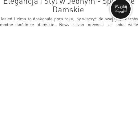
Elegancja i Styl w Jednym - Spódnice
Damskie
Wczytaj
czat
Jesień i zima to doskonała pora roku, by włączyć do swojej garderoby
modne spódnice damskie. Nowy sezon przynosi ze sobą wiele
fascynujących trendów, które można wykorzystać, by stworzyć stylowe i
wygodne zestawy. Oto kilka inspiracji na modne spódnice, które będą
królować w nadchodzących miesiącach. Jednym z głównych trendów tego
sezonu są spódnice w klasycznym kroju o długości midi. Te spódnice,
które sięgają tuż za kolano, są eleganckie i doskonale nadają się zarówno
do pracy, jak i na specjalne okazje. Możesz je zestawić z klasyczną bluzką,
swetrem lub koszulą, aby stworzyć wyrafinowany look. Jeśli szukasz
czegoś bardziej ekstrawaganckiego, warto zwrócić uwagę na spódnice ze
skóry lub ekoskóry. Te materiały są ponownie na topie i dodają stylizacji
rockowego pazura. Możesz je nosić z oversizowym swetrem lub koszulą w
kratę, aby stworzyć kontrast między elegancją a nonszalancją.