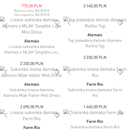
775,00 PLN
3 140,00 PLN
Najniższa cena:
860,00 PLN
Cena regularna:
860,00 PLN
Alemais
Top jedwabny damski Alemais
Alemais
Ruthie Top
Lniana sukienka damska
Alemais x MLAK Tangible Love
2 230,00 PLN
Mini Dress
2 230,00 PLN
Alemais
Farm Rio
Sukienka lniana damska
Sukienka lniana damska Farm
Alemais Mlak Halter Midi Dress
Rio
2 690,00 PLN
1 460,00 PLN
Farm Rio
Sukienka damska Farm Rio
Farm Rio