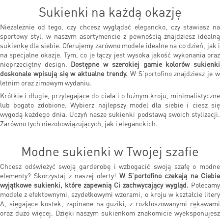
Sukienki na każdą okazję
Niezależnie od tego, czy chcesz wyglądać elegancko, czy stawiasz na
sportowy styl, w naszym asortymencie z pewnością znajdziesz idealną
sukienkę dla siebie. Oferujemy zarówno modele idealne na co dzień, jak i
na specjalne okazje. Tym, co je łączy jest wysoka jakość wykonania oraz
nieprzeciętny design.
Dostępne w szerokiej gamie kolorów sukienk
doskonale wpisują się w aktualne trendy.
W S’portofino znajdziesz je w
letnim oraz zimowym wydaniu.
Krótkie i długie, przylegające do ciała i o luźnym kroju, minimalistyczne
lub bogato zdobione. Wybierz najlepszy model dla siebie i ciesz się
wygodą każdego dnia. Uczyń nasze sukienki podstawą swoich stylizacji.
Zarówno tych niezobowiązujących, jak i eleganckich.
Modne sukienki w Twojej szafie
Chcesz odświeżyć swoją garderobę i wzbogacić swoją szafę o modne
elementy? Skorzystaj z naszej oferty!
W S’portofino czekają na Ciebi
wyjątkowe sukienki, które zapewnią Ci zachwycający wygląd.
Polecamy
modele z efektownymi, szydełkowymi wzorami, o kroju w kształcie litery
A, sięgające kostek, zapinane na guziki, z rozkloszowanymi rękawami
oraz dużo więcej. Dzięki naszym sukienkom znakomicie wyeksponujesz