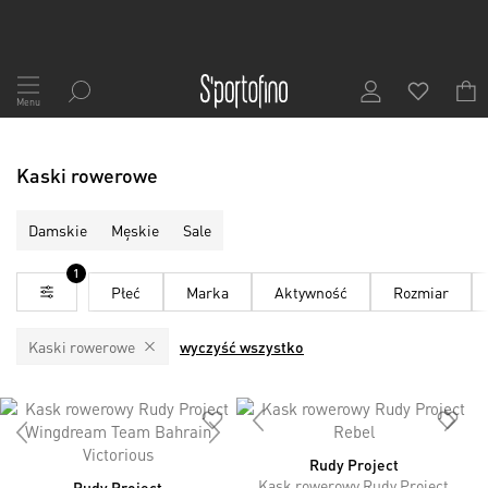
Przejdź
do
Menu
treści
Kaski rowerowe
Damskie
Męskie
Sale
1
Płeć
Marka
Aktywność
Rozmiar
Kaski rowerowe
wyczyść wszystko
Rudy Project
Kask rowerowy Rudy Project
Rudy Project