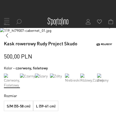
Przejdź
do
Menu
1
/
5
treści
Skip
to
Skip
the
to
Kask rowerowy Rudy Project Skudo
end
the
of
beginning
the
of
500,00 PLN
images
the
gallery
images
Kolor
- czerwony, fioletowy
gallery
Rozmiar
S/M (55-58 cm)
L (59-61 cm)