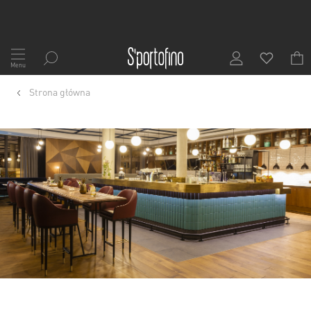
Przejdź
do
Menu
treści
Strona główna