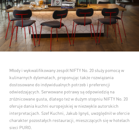
Młody i wykwalifikowany zespół NIFTY No. 20 służy pomocą w
kulinarnych dylematach, proponując także rozwiązania
dostosowane do indywidualnych potrzeb i preferencji
odwiedzających. Serwowane potrawy są odpowiedzią na
zróżnicowane gusta, dlatego też w dużym stopniu NIFTY No. 20
oferuje dania kuchni europejskiej w niezwykle autorskich
interpretacjach. Szef Kuchni, Jakub Ignyś, uwzględnił w ofercie
charakter pozostałych restauracji, mieszczących się w hotelach
sieci PURO.