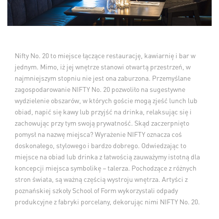
Nifty No. 20 to miejsce łączące restaurację, kawiarnię i bar w
jednym. Mimo, iż jej wnętrze stanowi otwartą przestrzeń, w
najmniejszym stopniu nie jest ona zaburzona. Przemyślane
zagospodarowanie NIFTY No. 20 pozwoliło na sugestywne
wydzielenie obszarów, w których goście mogą zjeść lunch lub
obiad, napić się kawy lub przyjść na drinka, relaksując się i
zachowując przy tym swoją prywatność. Skąd zaczerpnięto
pomysł na nazwę miejsca? Wyrażenie NIFTY oznacza coś
doskonałego, stylowego i bardzo dobrego. Odwiedzając to
miejsce na obiad lub drinka z łatwością zauważymy istotną dla
koncepcji miejsca symbolikę – talerza. Pochodzące z różnych
stron świata, są ważną częścią wystroju wnętrza. Artyści z
poznańskiej szkoły School of Form wykorzystali odpady
produkcyjne z fabryki porcelany, dekorując nimi NIFTY No. 20.