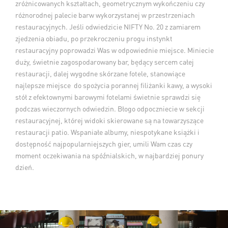
zróżnicowanych kształtach, geometrycznym wykończeniu czy
różnorodnej palecie barw wykorzystanej w przestrzeniach
restauracyjnych. Jeśli odwiedzicie NIFTY No. 20 z zamiarem
zjedzenia obiadu, po przekroczeniu progu instynkt
restauracyjny poprowadzi Was w odpowiednie miejsce. Miniecie
duży, świetnie zagospodarowany bar, będący sercem całej
restauracji, dalej wygodne skórzane fotele, stanowiące
najlepsze miejsce do spożycia porannej filiżanki kawy, a wysoki
stół z efektownymi barowymi fotelami świetnie sprawdzi się
podczas wieczornych odwiedzin. Błogo odpoczniecie w sekcji
restauracyjnej, której widoki skierowane są na towarzyszące
restauracji patio. Wspaniałe albumy, niespotykane książki i
dostępność najpopularniejszych gier, umili Wam czas czy
moment oczekiwania na spóźnialskich, w najbardziej ponury
dzień.