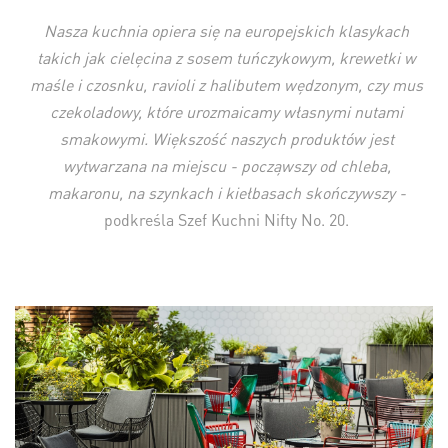
Nasza kuchnia opiera się na europejskich klasykach
takich jak cielęcina z sosem tuńczykowym, krewetki w
maśle i czosnku, ravioli z halibutem wędzonym, czy mus
czekoladowy, które urozmaicamy własnymi nutami
smakowymi. Większość naszych produktów jest
wytwarzana na miejscu - począwszy od chleba,
makaronu, na szynkach i kiełbasach skończywszy -
podkreśla Szef Kuchni Nifty No. 20.