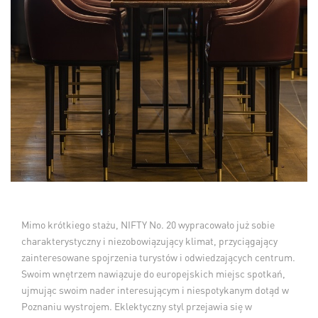
Mimo krótkiego stażu, NIFTY No. 20 wypracowało już sobie
charakterystyczny i niezobowiązujący klimat, przyciągający
zainteresowane spojrzenia turystów i odwiedzających centrum.
Swoim wnętrzem nawiązuje do europejskich miejsc spotkań,
ujmując swoim nader interesującym i niespotykanym dotąd w
Poznaniu wystrojem. Eklektyczny styl przejawia się w