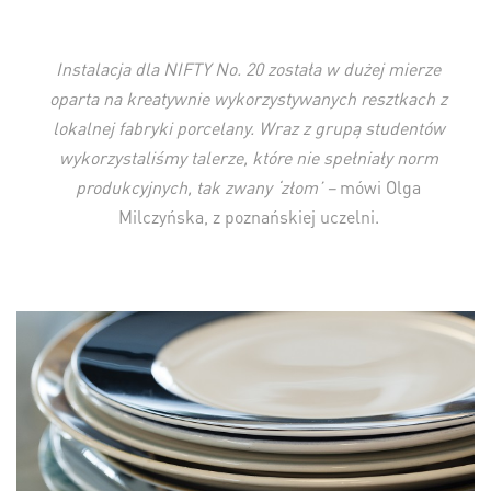
Instalacja dla NIFTY No. 20 została w dużej mierze
oparta na kreatywnie wykorzystywanych resztkach z
lokalnej fabryki porcelany. Wraz z grupą studentów
wykorzystaliśmy talerze, które nie spełniały norm
produkcyjnych, tak zwany ‘złom’ –
mówi Olga
Milczyńska, z poznańskiej uczelni.