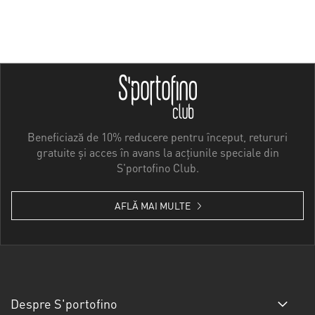
Beneficiază de 10% reducere pentru început, retururi
gratuite și acces în avans la acțiunile speciale din
S'portofino Club.
AFLĂ MAI MULTE
Despre S'portofino