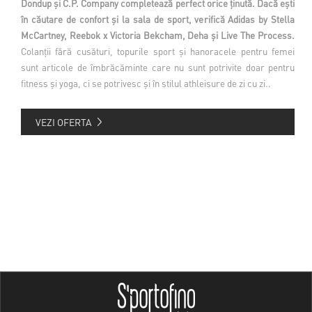
Dondup și C.P. Company completează perfect orice ținută. Dacă ești
în căutare de confort și la sala de sport, verifică Adidas by Stella
McCartney, Reebok x Victoria Bekcham, Deha și Live The Process.
Colanții fără cusături, topurile sport și hanoracele pentru femei
sunt articole de îmbrăcăminte care nu sunt potrivite doar pentru
fitness și yoga, ci se potrivesc și în stilul athleisure de zi cu zi..
VEZI OFERTA