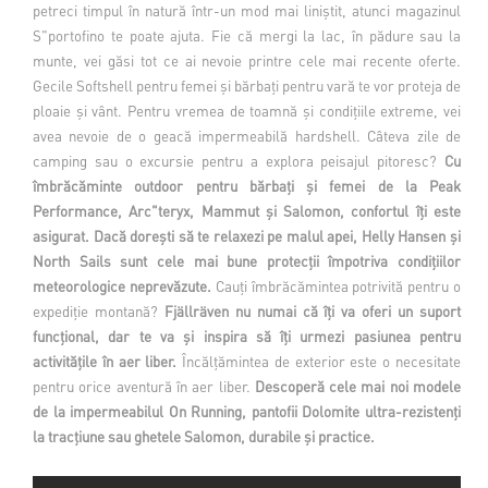
petreci timpul în natură într-un mod mai liniștit, atunci magazinul
S"portofino te poate ajuta. Fie că mergi la lac, în pădure sau la
munte, vei găsi tot ce ai nevoie printre cele mai recente oferte.
Gecile Softshell pentru femei și bărbați pentru vară te vor proteja de
ploaie și vânt. Pentru vremea de toamnă și condițiile extreme, vei
avea nevoie de o geacă impermeabilă hardshell. Câteva zile de
camping sau o excursie pentru a explora peisajul pitoresc?
Cu
îmbrăcăminte outdoor pentru bărbați și femei de la Peak
Performance, Arc"teryx, Mammut și Salomon, confortul îți este
asigurat. Dacă dorești să te relaxezi pe malul apei, Helly Hansen și
North Sails sunt cele mai bune protecții împotriva condițiilor
meteorologice neprevăzute.
Cauți îmbrăcămintea potrivită pentru o
expediție montană?
Fjällräven nu numai că îți va oferi un suport
funcțional, dar te va și inspira să îți urmezi pasiunea pentru
activitățile în aer liber.
Încălțămintea de exterior este o necesitate
pentru orice aventură în aer liber.
Descoperă cele mai noi modele
de la impermeabilul On Running, pantofii Dolomite ultra-rezistenți
la tracțiune sau ghetele Salomon, durabile și practice.