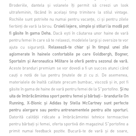
Broderiile, dantela și volanele îți permit să creezi un look
ultrafeminin, făcând în același timp trimitere la stilul vintage.
Rochiile sunt potrivite nu numai pentru vacanțe, ci și pentru zilele
fierbinți de vară la birou.
Croieli lejere, simple și stiluri la modă pot
fi găsite în gama Deha.
Dacă ești în căutarea unor haine de vară
pentru femei în care să te relaxezi, modelele largi și oversize te vor
ajuta cu siguranță.
Relaxează-te chiar și în timpul unei zile
aglomerate în hainele confortabile pe care Goldbergh, Bogner,
Sportalm și Aeronautica Militare le oferă pentru sezonul de vară.
Aceste branduri premium se vor dovedi a fi un succes atunci când
cauți o notă de lux pentru ținutele de zi cu zi. De asemenea,
materialele de înaltă calitate precum bumbac, viscoză și in, pot fi
găsite în gama de haine de vară pentru femei de la S"portofino.
Și nu
uita de îmbrăcămintea sport pentru femei și bărbați - brandurile On
Running, X-Bionic și Adidas by Stella McCartney sunt perfecte
pentru alergare sau pentru antrenamentele pentru alte sporturi.
Datorită calității ridicate a îmbrăcămintei tehnice termoactive
pentru bărbați și femei, oferta sportivă din magazinul S"portofino a
primit numai feedback pozitiv. Bucură-te de vară și de soare,