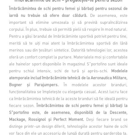
Î
mbrăcămintea de schi pentru femei și bărbați pentru sezonul de
iarnă nu trebuie să ofere doar căldură.
De asemenea, este
important să elimine umezeala și să prevină supraîncălzirea
corpului. În plus, trebuie să permită pielii să respire în mod natural.
Pentru a găsi brandul de îmbrăcăminte sportivă potrivit pentru tine,
merită să te uiți mai atent la îmbrăcămintea sportivă din lână
merinos sau din țesături sintetice. Datorită tehnologiei lor, acestea
oferă un confort complet la purtare. Materialele moi și confortabile
ale hainelor sport disponibile în magazinul S"portofino sunt ideale
pentru schiul intensiv, schi de tură și après-schi.
Modelele
atemporale includ îmbrăcăminte tehnică de la Aeronautica Militare,
Bogner și Parajumpers.
În modelele acestor branduri,
funcționalitatea se împletește cu eleganța casual. Acest lucru face
ca îmbrăcămintea tehnică de la aceste branduri să fie ideală pentru
fiecare sezon.
Îmbrăcămintea de schi pentru femei și bărbați la
S"portofino este, de asemenea, disponibilă de la Descente,
Mackage, Rossignol și Perfect Moment.
Deși fiecare brand se
distinge printr-un design diferit, tehnologiile acestor haine de schi
vor face din ele un accesoriu de lungă durată pentru garderoba ta.