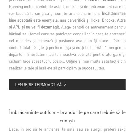
Running
includ pantofi de asfalt, de trail și de antrenament care te
vor face să te simți ca și cum te-ai antrena în nori.
Încălțămintea
bine adaptată este esențială, așa că verifică și Hoka, Brooks, Altra
și APL și nu vei fi dezamăgit.
Alege pantofi de antrenament pentru
bărbați sau femei care se potrivesc condițiilor în care te antrenezi
cel mai des și urmează-ți pasiunea așa cum îți place - într-un
confort total. Crește-ți performanța și nu-ți fie teamă să mergi mai
departe - îmbrăcămintea termoactivă potrivită pentru alergare și
ciclism face acest lucru posibil. Obține și mai multă satisfacție din
realizările tale și lasă-ne să participăm la succesul tău.
LENJERIE TERMOACTIVĂ
Îmbrăcăminte outdoor - brandurile pe care trebuie să le
cunoști
Dacă, în loc să te antrenezi la sală sau să alergi, preferi să-ți