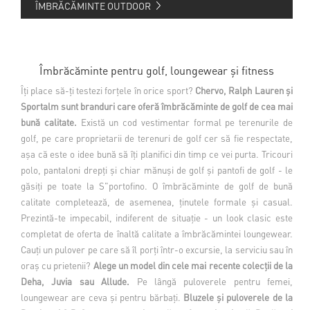
ÎMBRĂCĂMINTE OUTDOOR
Îmbrăcăminte pentru golf, loungewear și fitness
Îți place să-ți testezi forțele în orice sport?
Chervo, Ralph Lauren și
Sportalm sunt branduri care oferă îmbrăcăminte de golf de cea mai
bună calitate.
Există un cod vestimentar formal pe terenurile de
golf, pe care proprietarii de terenuri de golf cer să fie respectate,
așa că este o idee bună să îți planifici din timp ce vei purta. Tricouri
polo, pantaloni drepți și chiar mănuși de golf și pantofi de golf - le
găsiți pe toate la S"portofino. O îmbrăcăminte de golf de bună
calitate completează, de asemenea, ținutele formale și casual.
Prezintă-te impecabil, indiferent de situație - un look clasic este
completat de oferta de înaltă calitate a îmbrăcămintei loungewear.
Cauți un pulover pe care să îl porți într-o excursie, la serviciu sau în
oraș cu prietenii?
Alege un model din cele mai recente colecții de la
Deha, Juvia sau Allude.
Pe lângă puloverele pentru femei,
loungewear are ceva și pentru bărbați.
Bluzele și puloverele de la