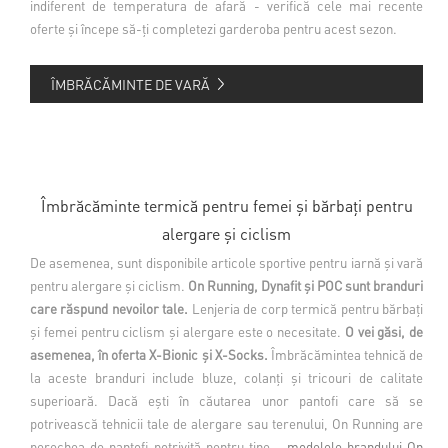
indiferent de temperatura de afară - verifică cele mai recente
oferte și începe să-ți completezi garderoba pentru acest sezon.
ÎMBRĂCĂMINTE DE VARĂ
Îmbrăcăminte termică pentru femei și bărbați pentru
alergare și ciclism
De asemenea, sunt disponibile articole sportive pentru iarnă și vară
pentru alergare și ciclism.
On Running, Dynafit și POC sunt branduri
care răspund nevoilor tale.
Lenjeria de corp termică pentru bărbați
și femei pentru ciclism și alergare este o necesitate.
O vei găsi, de
asemenea, în oferta X-Bionic și X-Socks.
Îmbrăcămintea tehnică de
la aceste branduri include bluze, colanți și tricouri de calitate
superioară. Dacă ești în căutarea unor pantofi care să se
potrivească tehnicii tale de alergare sau terenului, On Running are
perechea de pantofi potrivită pentru tine -
modelele brandului On