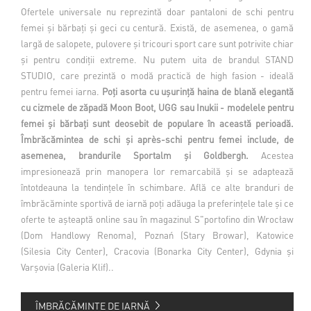
Ofertele universale nu reprezintă doar pantaloni de schi pentru
femei și bărbați și geci cu centură. Există, de asemenea, o gamă
largă de salopete, pulovere și tricouri sport care sunt potrivite chiar
și pentru condiții extreme. Nu putem uita de brandul STAND
STUDIO, care prezintă o modă practică de high fasion - ideală
pentru femei iarna.
Poți asorta cu ușurință haina de blană elegantă
cu cizmele de zăpadă Moon Boot, UGG sau Inukii - modelele pentru
femei și bărbați sunt deosebit de populare în această perioadă.
Îmbrăcămintea de schi și après-schi pentru femei include, de
asemenea, brandurile Sportalm și Goldbergh.
Acestea
impresionează prin manopera lor remarcabilă și se adaptează
întotdeauna la tendințele în schimbare. Află ce alte branduri de
îmbrăcăminte sportivă de iarnă poți adăuga la preferințele tale și ce
oferte te așteaptă online sau în magazinul S"portofino din Wrocław
(Dom Handlowy Renoma), Poznań (Stary Browar), Katowice
(Silesia City Center), Cracovia (Bonarka City Center), Gdynia și
Varșovia (Galeria Klif)..
ÎMBRĂCĂMINTE DE IARNĂ