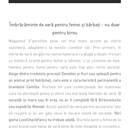
Îmbrăcăminte de vară pentru femei și bărbați - nu doar
pentru birou
Magazinul S"portofino pune cel mai mare accent pe oferta
sezonieră, adaptând-o la nevoile clienților săi. Prin urmare, în
oferta de vară vei găsi nu numai hanorace cu glugă și bluze, tricouri
cu mânecă scurtă pentru femei și bărbați, ci și costume de baie.
Hainele pentru femei pentru vară sunt mai ales rochii aerisite.
Alege dintre modelele grecești Devotion și Kori sau optează pentru
un animal print îndrăzneț, care este o caracteristică permanentă a
brandului Camilla.
Rochiile lor sunt confecționate din materiale
care nu afectează pielea și oferă cea mai bună libertate de vară.
O
vacanță la mare sau în oraș nu ar fi completă fără Birkenstocks
sau espadrile Manebi.
Acești pantofi de vară permit picioarelor tale
să respire și își vor găsi locul în fiecare valiză de vacanță.
Nici
gama LoveShackFancy nu trebuie uitată.
Rochiile pentru femei de la
acest brand sunt haine de vară pline de note elegante și romantice.